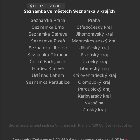
🔒 HTTPS
✓ GDPR
Seznamka ve městech
Seznamka v krajích
Seznamka Praha
Praha
Seznamka Brno
Středočeský kraj
Seznamka Ostrava
Jihomoravský kraj
Seznamka Plzeň
Moravskoslezský kraj
Seznamka Liberec
Jihočeský kraj
Seznamka Olomouc
Plzeňský kraj
České Budějovice
Ústecký kraj
Hradec Králové
Liberecký kraj
Ústí nad Labem
Královéhradecký kraj
Seznamka Pardubice
Olomoucký kraj
Pardubický kraj
Karlovarský kraj
Vysočina
Zlínský kraj
Seznamka Známost sídlí na Vinohradech, Praha 3, 130 00, Česká republika
Seznamka Známost má 70 660 členů, seznamujete se už 25 let
♥