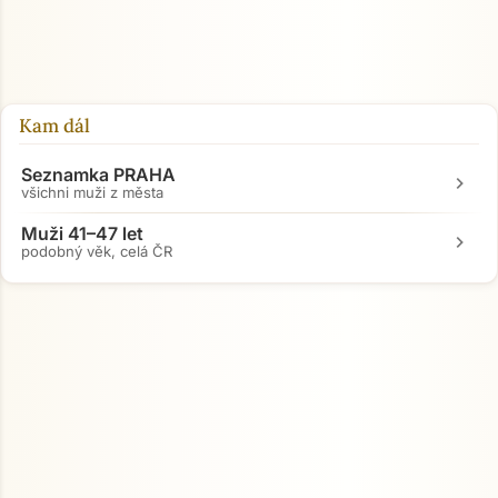
Přejít na hlavní obsah
Kam dál
Seznamka PRAHA
chevron_right
všichni muži z města
Muži 41–47 let
chevron_right
podobný věk, celá ČR