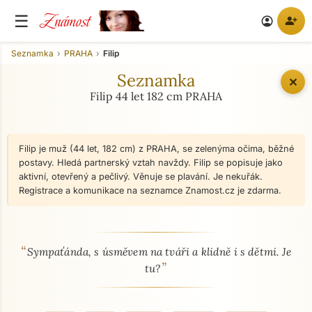
Známost
☰
person_add
account_circle
Seznamka
PRAHA
Filip
Seznamka
✕
Filip 44 let 182 cm PRAHA
Filip je muž (44 let, 182 cm) z PRAHA, se zelenýma očima, běžné
postavy. Hledá partnerský vztah navždy. Filip se popisuje jako
aktivní, otevřený a pečlivý. Věnuje se plavání. Je nekuřák.
Registrace a komunikace na seznamce Znamost.cz je zdarma.
“
O mně - seznamka profil
Sympaťánda, s úsměvem na tváři a klidně i s dětmi. Je
”
tu?