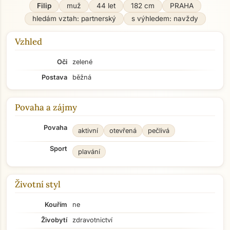
Filip
muž
44 let
182 cm
PRAHA
hledám vztah: partnerský
s výhledem: navždy
Vzhled
Oči
zelené
Postava
běžná
Povaha a zájmy
Povaha
aktivní
otevřená
pečlivá
Sport
plavání
Životní styl
Kouřím
ne
Živobytí
zdravotnictví