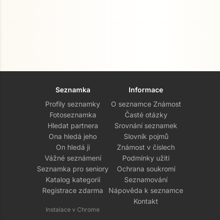
Seznamka
Informace
Profily seznamky
O seznamce Známost
Fotoseznamka
Časté otázky
Hledat partnera
Srovnání seznamek
Ona hledá jeho
Slovník pojmů
On hledá ji
Známost v číslech
Vážné seznámení
Podmínky užití
Seznamka pro seniory
Ochrana soukromí
Katalog kategorií
Seznamování
Registrace zdarma
Nápověda k seznamce
Kontakt
Instalace v Chrome