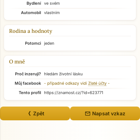
Bydlení
ve svém
Automobil
vlastním
Rodina a hodnoty
Potomci
jeden
O mně
Proč inzeruji?
hledám životní lásku
Můj facebook
- případné odkazy vidí
Zlaté účty
-
Tento profil
https://znamost.cz/?id=623771
mail
《 Zpět
Napsat vzkaz