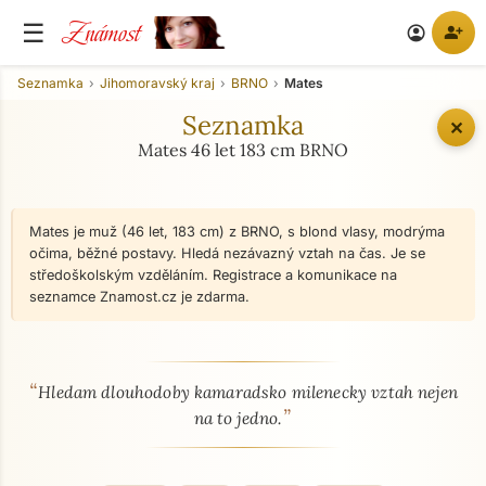
Známost
☰
person_add
account_circle
Seznamka
Jihomoravský kraj
BRNO
Mates
Seznamka
✕
Mates 46 let 183 cm BRNO
Mates je muž (46 let, 183 cm) z BRNO, s blond vlasy, modrýma
očima, běžné postavy. Hledá nezávazný vztah na čas. Je se
středoškolským vzděláním. Registrace a komunikace na
seznamce Znamost.cz je zdarma.
“
O mně - seznamka profil
Hledam dlouhodoby kamaradsko milenecky vztah nejen
”
na to jedno.