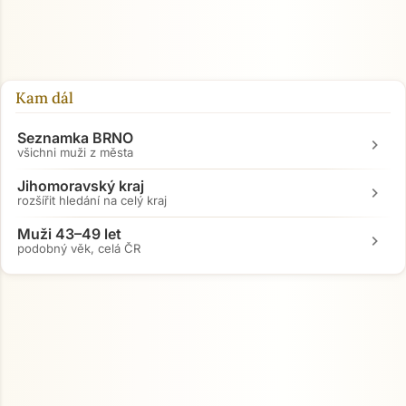
Přejít na hlavní obsah
Kam dál
Seznamka BRNO
chevron_right
všichni muži z města
Jihomoravský kraj
chevron_right
rozšířit hledání na celý kraj
Muži 43–49 let
chevron_right
podobný věk, celá ČR