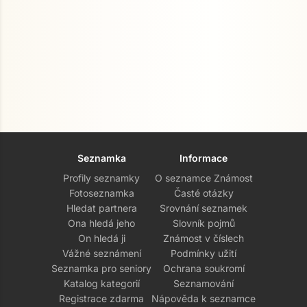
Seznamka
Informace
Profily seznamky
O seznamce Známost
Fotoseznamka
Časté otázky
Hledat partnera
Srovnání seznamek
Ona hledá jeho
Slovník pojmů
On hledá ji
Známost v číslech
Vážné seznámení
Podmínky užití
Seznamka pro seniory
Ochrana soukromí
Katalog kategorií
Seznamování
Registrace zdarma
Nápověda k seznamce