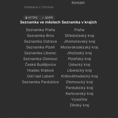
Kontakt
Instalace v Chrome
🔒 HTTPS
✓ GDPR
Seznamka ve městech
Seznamka v krajích
Seznamka Praha
Praha
Seznamka Brno
Středočeský kraj
Seznamka Ostrava
Jihomoravský kraj
Seznamka Plzeň
Moravskoslezský kraj
Seznamka Liberec
Jihočeský kraj
Seznamka Olomouc
Plzeňský kraj
České Budějovice
Ústecký kraj
Hradec Králové
Liberecký kraj
Ústí nad Labem
Královéhradecký kraj
Seznamka Pardubice
Olomoucký kraj
Pardubický kraj
Karlovarský kraj
Vysočina
Zlínský kraj