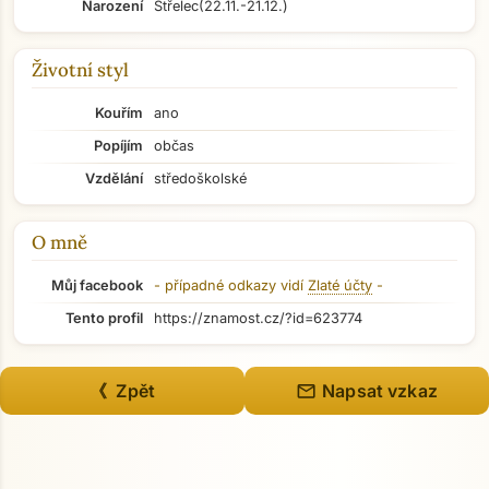
Narození
Střelec
(22.11.-21.12.)
Životní styl
Kouřím
ano
Popíjím
občas
Vzdělání
středoškolské
O mně
Můj facebook
- případné odkazy vidí
Zlaté účty
-
Tento profil
https://znamost.cz/?id=623774
mail
《 Zpět
Napsat vzkaz