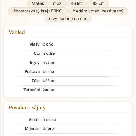
Mates
muž
46 let
183 cm
Jihomoravský kraj (BRNO)
hledám vztah: nezávazný
s výhledem: na čas
Vzhled
Vlasy
blond
Oči
modré
Brýle
nosím
Postava
běžná
Tělo
běžné
Tetování
žádné
Povaha a zájmy
Věřím
ničemu
Mám se
dobře