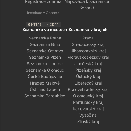
Registrace zdarma
Nápověda k seznamce
Kontakt
Instalace v Chrome
🔒 HTTPS
✓ GDPR
Seznamka ve městech
Seznamka v krajích
Seznamka Praha
Praha
Seznamka Brno
Středočeský kraj
Seznamka Ostrava
Jihomoravský kraj
Seznamka Plzeň
Moravskoslezský kraj
Seznamka Liberec
Jihočeský kraj
Seznamka Olomouc
Plzeňský kraj
České Budějovice
Ústecký kraj
Hradec Králové
Liberecký kraj
Ústí nad Labem
Královéhradecký kraj
Seznamka Pardubice
Olomoucký kraj
Pardubický kraj
Karlovarský kraj
Vysočina
Zlínský kraj