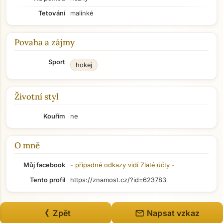
Tetování
malinké
Povaha a zájmy
Sport
hokej
Životní styl
Kouřím
ne
O mně
Můj facebook
- případné odkazy vidí
Zlaté účty
-
Tento profil
https://znamost.cz/?id=623783
mail
《 Zpět
Napsat vzkaz