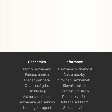
Seznamka
Informace
Profily seznamky
O seznamce Známost
Fotoseznamka
Časté otázky
Hledat partnera
Srovnání seznamek
Ona hledá jeho
Slovník pojmů
On hledá ji
Známost v číslech
Vážné seznámení
Podmínky užití
Seznamka pro seniory
Ochrana soukromí
Katalog kategorií
Seznamování