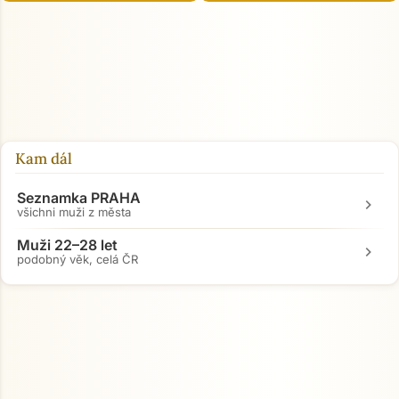
Kam dál
Seznamka PRAHA
chevron_right
všichni muži z města
Muži 22–28 let
chevron_right
podobný věk, celá ČR
Přejít na hlavní obsah