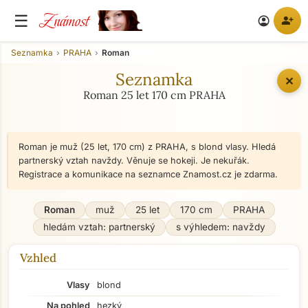
Známost
☰
person_add
account_circle
Seznamka
PRAHA
Roman
Seznamka
✕
Roman 25 let 170 cm PRAHA
Roman je muž (25 let, 170 cm) z PRAHA, s blond vlasy. Hledá
partnerský vztah navždy. Věnuje se hokeji. Je nekuřák.
Registrace a komunikace na seznamce Znamost.cz je zdarma.
Roman
muž
25 let
170 cm
PRAHA
hledám vztah: partnerský
s výhledem: navždy
Vzhled
Vlasy
blond
Na pohled
hezký