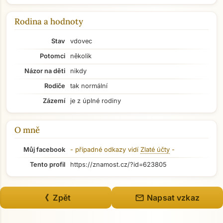
Rodina a hodnoty
Stav
vdovec
Potomci
několik
Názor na děti
nikdy
Rodiče
tak normální
Zázemí
je z úplné rodiny
O mně
Můj facebook
- případné odkazy vidí
Zlaté účty
-
Přejít na hlavní obsah
Tento profil
https://znamost.cz/?id=623805
mail
《 Zpět
Napsat vzkaz