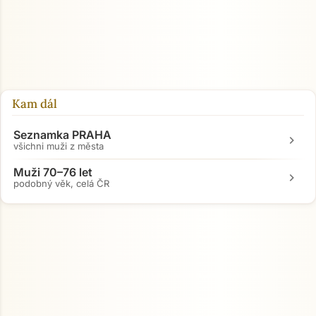
Kam dál
Seznamka PRAHA
chevron_right
všichni muži z města
Muži 70–76 let
chevron_right
podobný věk, celá ČR