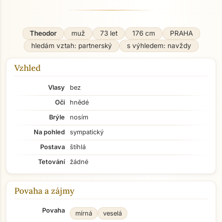
Theodor
muž
73 let
176 cm
PRAHA
hledám vztah: partnerský
s výhledem: navždy
Vzhled
Vlasy
bez
Oči
hnědé
Brýle
nosím
Na pohled
sympatický
Postava
štíhlá
Tetování
žádné
Povaha a zájmy
Povaha
mírná
veselá