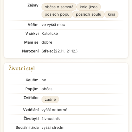
Zájmy
občas o samotě
kolo-jízda
poslech popu
poslech soulu
kina
Věřím
ve vyšší moc
V církvi
Katolické
Mám se
dobře
Narození
Střelec
(22.11.-21.12.)
Životní styl
Kouřím
ne
Popíjím
občas
Zvířátko
žádné
Vzdělání
vyšší odborné
Živobytí
živnostník
Sociální třída
vyšší střední