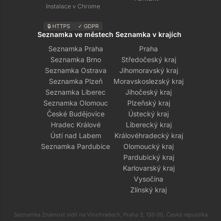
Instalace v Chrome
🔒 HTTPS
✓ GDPR
Seznamka ve městech
Seznamka v krajích
Seznamka Praha
Praha
Seznamka Brno
Středočeský kraj
Seznamka Ostrava
Jihomoravský kraj
Seznamka Plzeň
Moravskoslezský kraj
Seznamka Liberec
Jihočeský kraj
Seznamka Olomouc
Plzeňský kraj
České Budějovice
Ústecký kraj
Hradec Králové
Liberecký kraj
Ústí nad Labem
Královéhradecký kraj
Seznamka Pardubice
Olomoucký kraj
Pardubický kraj
Karlovarský kraj
Vysočina
Zlínský kraj
Seznamka Známost sídlí na Vinohradech, Praha 3, 130 00, Česká republika