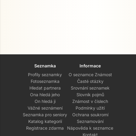
Seznamka
Informace
Profily seznamky
O seznamce Známost
Fotoseznamka
Časté otázky
Hledat partnera
Srovnání seznamek
Ona hledá jeho
Slovník pojmů
On hledá ji
Známost v číslech
Vážné seznámení
Podmínky užití
Seznamka pro seniory
Ochrana soukromí
Katalog kategorií
Seznamování
Registrace zdarma
Nápověda k seznamce
Kontakt