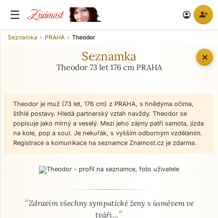
Známost
☰
person_add
account_circle
Seznamka
PRAHA
Theodor
Seznamka
✕
Theodor 73 let 176 cm PRAHA
Theodor je muž (73 let, 176 cm) z PRAHA, s hnědýma očima,
štíhlé postavy. Hledá partnerský vztah navždy. Theodor se
popisuje jako mírný a veselý. Mezi jeho zájmy patří samota, jízda
na kole, pop a soul. Je nekuřák, s vyšším odborným vzděláním.
Registrace a komunikace na seznamce Znamost.cz je zdarma.
“
O mně - seznamka profil
Zdravím všechny sympatické ženy s úsměvem ve
”
tváři...