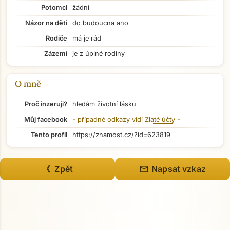
Potomci
žádní
Názor na děti
do budoucna ano
Přejít na hlavní obsah
Rodiče
má je rád
Zázemí
je z úplné rodiny
O mně
Proč inzeruji?
hledám životní lásku
Můj facebook
- případné odkazy vidí
Zlaté účty
-
Tento profil
https://znamost.cz/?id=623819
mail
《 Zpět
Napsat vzkaz