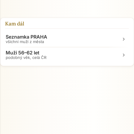
Kam dál
Seznamka PRAHA
chevron_right
všichni muži z města
Muži 56–62 let
chevron_right
podobný věk, celá ČR