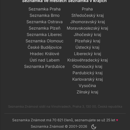
Seznamka ve městech
Seznamka v krajích
Seznamka Praha
Praha
Seznamka Brno
Středočeský kraj
Seznamka Ostrava
Jihomoravský kraj
Seznamka Plzeň
Moravskoslezský kraj
Seznamka Liberec
Jihočeský kraj
Seznamka Olomouc
Plzeňský kraj
České Budějovice
Ústecký kraj
Hradec Králové
Liberecký kraj
Ústí nad Labem
Královéhradecký kraj
Seznamka Pardubice
Olomoucký kraj
Pardubický kraj
Karlovarský kraj
Vysočina
Zlínský kraj
Seznamka Známost sídlí na Vinohradech, Praha 3, 130 00, Česká republika
Seznamka Známost má 70 621 členů, seznamujete se už 25 let
♥
dark_mode
Seznamka Známost © 2001–2026