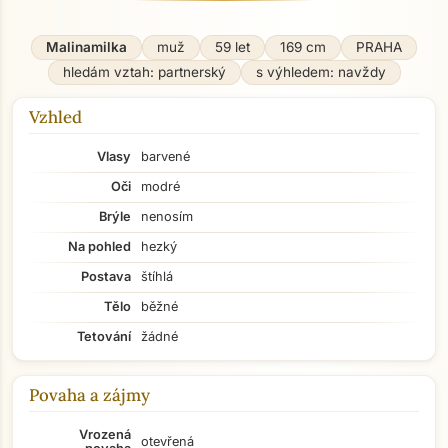
Malinamilka
muž
59 let
169 cm
PRAHA
hledám vztah: partnerský
s výhledem: navždy
Vzhled
Vlasy
barvené
Oči
modré
Brýle
nenosím
Na pohled
hezký
Postava
štíhlá
Tělo
běžné
Tetování
žádné
Povaha a zájmy
Vrozená
otevřená