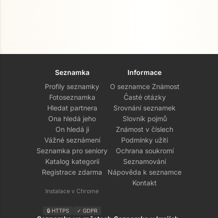
Seznamka
Informace
Profily seznamky
O seznamce Známost
Fotoseznamka
Časté otázky
Hledat partnera
Srovnání seznamek
Ona hledá jeho
Slovník pojmů
On hledá ji
Známost v číslech
Vážné seznámení
Podmínky užití
Seznamka pro seniory
Ochrana soukromí
Katalog kategorií
Seznamování
Registrace zdarma
Nápověda k seznamce
Kontakt
Instalace v Chrome
🔒 HTTPS
✓ GDPR