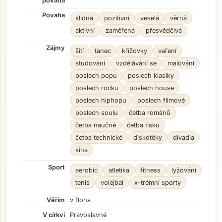
povaha
Povaha
klidná
pozitivní
veselá
věrná
aktivní
zaměřená
přesvědčivá
Zájmy
šití
tanec
křížovky
vaření
studování
vzdělávání se
malování
poslech popu
poslech klasiky
poslech rocku
poslech house
poslech hiphopu
poslech filmové
poslech soulu
četba románů
četba naučné
četba tisku
četba technické
diskotéky
divadla
kina
Sport
aerobic
atletika
fitness
lyžování
tenis
volejbal
x-trémní sporty
Věřím
v Boha
V církvi
Pravoslavné