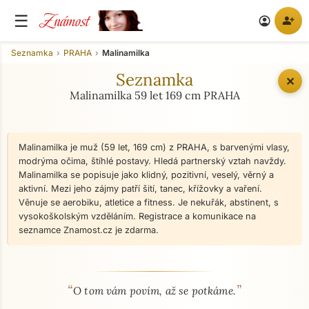
Známost
☰
person_add
account_circle
Seznamka
PRAHA
Malinamilka
Seznamka
✕
Malinamilka 59 let 169 cm PRAHA
Malinamilka je muž (59 let, 169 cm) z PRAHA, s barvenými vlasy,
modrýma očima, štíhlé postavy. Hledá partnerský vztah navždy.
Malinamilka se popisuje jako klidný, pozitivní, veselý, věrný a
aktivní. Mezi jeho zájmy patří šití, tanec, křížovky a vaření.
Věnuje se aerobiku, atletice a fitness. Je nekuřák, abstinent, s
vysokoškolským vzděláním. Registrace a komunikace na
seznamce Znamost.cz je zdarma.
“
”
O mně - seznamka profil
O tom vám povím, až se potkáme.