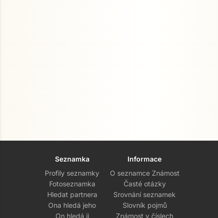
Seznamka
Informace
Profily seznamky
O seznamce Známost
Fotoseznamka
Časté otázky
Hledat partnera
Srovnání seznamek
Ona hledá jeho
Slovník pojmů
On hledá ji
Známost v číslech