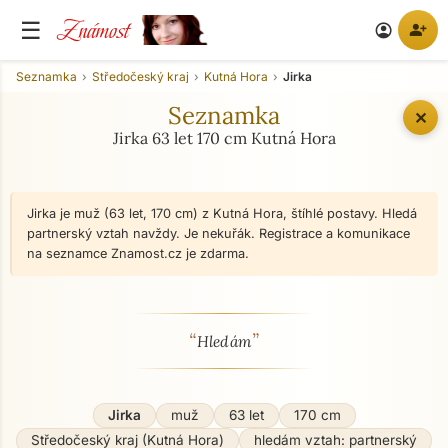
Známost
☰
person_add
account_circle
Seznamka
Středočeský kraj
Kutná Hora
Jirka
Seznamka
✕
Jirka 63 let 170 cm Kutná Hora
Jirka je muž (63 let, 170 cm) z Kutná Hora, štíhlé postavy. Hledá
partnerský vztah navždy. Je nekuřák. Registrace a komunikace
na seznamce Znamost.cz je zdarma.
“
”
O mně - seznamka profil
Hledám
Jirka
muž
63 let
170 cm
Středočeský kraj (Kutná Hora)
hledám vztah: partnerský