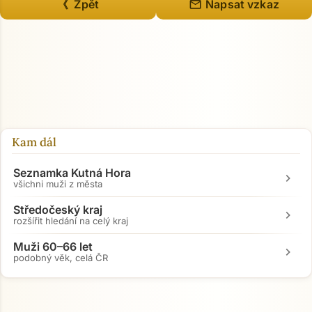
mail
《 Zpět
Napsat vzkaz
Kam dál
Seznamka Kutná Hora
chevron_right
všichni muži z města
Středočeský kraj
chevron_right
rozšířit hledání na celý kraj
Muži 60–66 let
chevron_right
podobný věk, celá ČR
Přejít na hlavní obsah