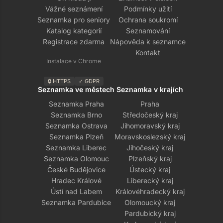
Vážné seznámení
Podmínky užití
Seznamka pro seniory
Ochrana soukromí
Katalog kategorií
Seznamování
Registrace zdarma
Nápověda k seznamce
Kontakt
Instalace v Chrome
🔒 HTTPS
✓ GDPR
Seznamka ve městech
Seznamka v krajích
Seznamka Praha
Praha
Seznamka Brno
Středočeský kraj
Seznamka Ostrava
Jihomoravský kraj
Seznamka Plzeň
Moravskoslezský kraj
Seznamka Liberec
Jihočeský kraj
Seznamka Olomouc
Plzeňský kraj
České Budějovice
Ústecký kraj
Hradec Králové
Liberecký kraj
Ústí nad Labem
Královéhradecký kraj
Seznamka Pardubice
Olomoucký kraj
Pardubický kraj