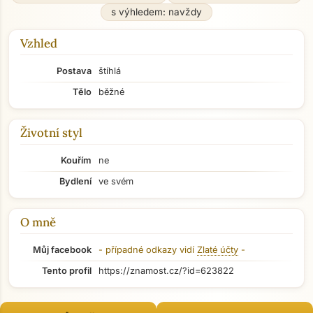
s výhledem: navždy
Vzhled
Postava
štíhlá
Tělo
běžné
Životní styl
Kouřím
ne
Bydlení
ve svém
O mně
Můj facebook
- případné odkazy vidí
Zlaté účty
-
Tento profil
https://znamost.cz/?id=623822