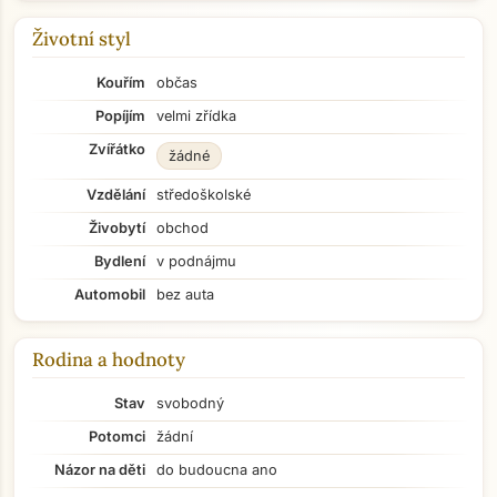
Životní styl
Kouřím
občas
Popíjím
velmi zřídka
Zvířátko
žádné
Vzdělání
středoškolské
Živobytí
obchod
Bydlení
v podnájmu
Automobil
bez auta
Rodina a hodnoty
Stav
svobodný
Potomci
žádní
Názor na děti
do budoucna ano