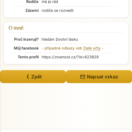
Rodiče
má je rád
Přejít na hlavní obsah
Zázemí
rodiče se rozvedli
O mně
Proč inzeruji?
hledám životní lásku
Můj facebook
- případné odkazy vidí
Zlaté účty
-
Tento profil
https://znamost.cz/?id=623829
mail
《 Zpět
Napsat vzkaz