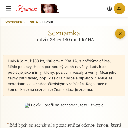
Známost
☰
person_add
account_circle
Seznamka
PRAHA
Ludvík
Seznamka
✕
Ludvík 38 let 180 cm PRAHA
Ludvík je muž (38 let, 180 cm) z PRAHA, s hnědýma očima,
štíhlé postavy. Hledá partnerský vztah navždy. Ludvík se
popisuje jako mírný, klidný, pozitivní, veselý a věrný. Mezi jeho
zájmy patří tanec, pop, klasická hudba a hip-hop. Věnuje se
motorkám. Je se středoškolským vzděláním. Registrace a
komunikace na seznamce Znamost.cz je zdarma.
“
O mně - seznamka profil
Rád bych se seznámil s pozitivně založenou ženou, která