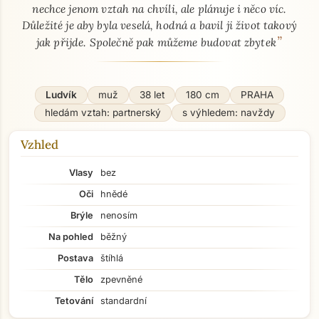
nechce jenom vztah na chvíli, ale plánuje i něco víc.
Důležité je aby byla veselá, hodná a bavil ji život takový
”
jak přijde. Společně pak můžeme budovat zbytek
Ludvík
muž
38 let
180 cm
PRAHA
hledám vztah: partnerský
s výhledem: navždy
Vzhled
Vlasy
bez
Oči
hnědé
Brýle
nenosím
Na pohled
běžný
Postava
štíhlá
Tělo
zpevněné
Tetování
standardní