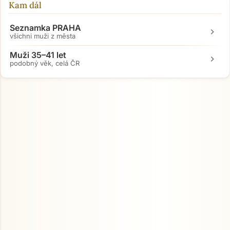
Kam dál
Seznamka PRAHA
chevron_right
všichni muži z města
Muži 35–41 let
chevron_right
podobný věk, celá ČR