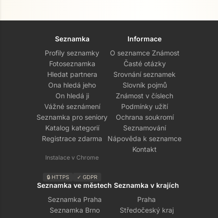
Seznamka
Informace
Profily seznamky
O seznamce Známost
Fotoseznamka
Časté otázky
Hledat partnera
Srovnání seznamek
Ona hledá jeho
Slovník pojmů
On hledá ji
Známost v číslech
Vážné seznámení
Podmínky užití
Seznamka pro seniory
Ochrana soukromí
Katalog kategorií
Seznamování
Registrace zdarma
Nápověda k seznamce
Kontakt
Instalace v Chrome
🔒 HTTPS
✓ GDPR
Seznamka ve městech
Seznamka v krajích
Seznamka Praha
Praha
Seznamka Brno
Středočeský kraj