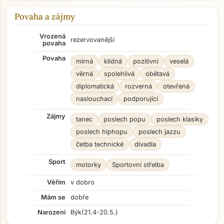
Povaha a zájmy
Vrozená
rezervovanější
povaha
Povaha
mírná
klidná
pozitivní
veselá
věrná
spolehlivá
obětavá
diplomatická
rozverná
otevřená
naslouchací
podporující
Zájmy
tanec
poslech popu
poslech klasiky
poslech hiphopu
poslech jazzu
četba technické
divadla
Sport
motorky
Sportovní střelba
Věřím
v dobro
Mám se
dobře
Narození
Býk
(21.4-20.5.)