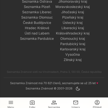
Seznamka Ostrava
Jihomoravský kraj
Seznamka Plzeň
Moravskoslezský kraj
Seznamka Liberec
Jihočeský kraj
Seznamka Olomouc
Plzeňský kraj
České Budějovice
Ústecký kraj
Hradec Králové
Liberecký kraj
Ústí nad Labem
Královéhradecký kraj
Seznamka Pardubice
Olomoucký kraj
Pardubický kraj
Karlovarský kraj
Vysočina
Zlínský kraj
Seznamka Známost sídlí na Vinohradech, Praha 3, 130 00, Česká republika
Seznamka Známost má 70 621 členů, seznamujete se už 25 let
♥
dark_mode
Seznamka Známost © 2001–2026
menu
camera_alt
group
mail
account_circle
Menu
Fotky
Seznamka
Vzkazy
Přihlásit