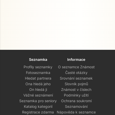
Seznamka
Informace
Profily seznamky
O seznamce Známost
Fotoseznamka
Časté otázky
Hledat partnera
Srovnání seznamek
Ona hledá jeho
Slovník pojmů
On hledá ji
Známost v číslech
Vážné seznámení
Podmínky užití
Seznamka pro seniory
Ochrana soukromí
Katalog kategorií
Seznamování
Registrace zdarma
Nápověda k seznamce