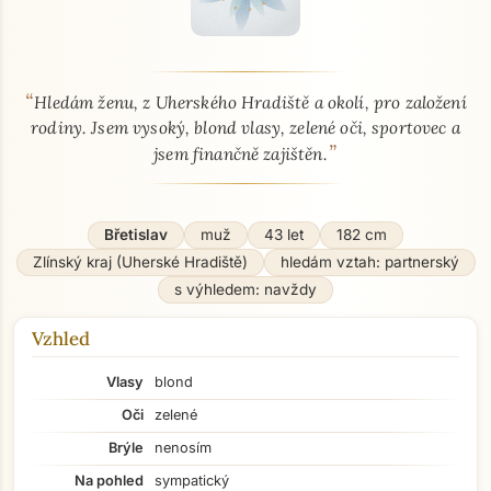
“
O mně - seznamka profil
Hledám ženu, z Uherského Hradiště a okolí, pro založení
rodiny. Jsem vysoký, blond vlasy, zelené oči, sportovec a
”
jsem finančně zajištěn.
Břetislav
muž
43 let
182 cm
Zlínský kraj (Uherské Hradiště)
hledám vztah: partnerský
s výhledem: navždy
Vzhled
Vlasy
blond
Oči
zelené
Brýle
nenosím
Na pohled
sympatický