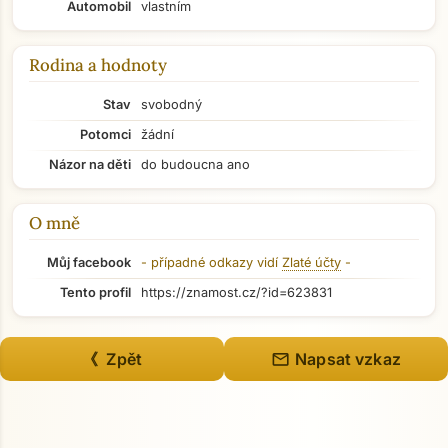
Automobil
vlastním
Rodina a hodnoty
Stav
svobodný
Potomci
žádní
Názor na děti
do budoucna ano
O mně
Můj facebook
- případné odkazy vidí
Zlaté účty
-
Tento profil
https://znamost.cz/?id=623831
Přejít na hlavní obsah
mail
《 Zpět
Napsat vzkaz