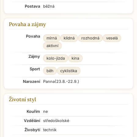
Postava
běžná
Povaha a zájmy
Povaha
mírná
klidná
rozhodná
veselá
aktivní
Zájmy
kolo-jízda
kina
Sport
běh
cyklistika
Narození
Panna
(23.8.-22.9.)
Životní styl
Kouřím
ne
Vzdělání
středoškolské
Živobytí
technik