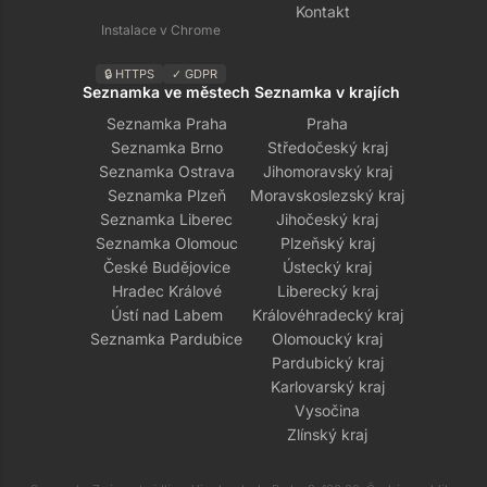
Kontakt
Instalace v Chrome
🔒 HTTPS
✓ GDPR
Seznamka ve městech
Seznamka v krajích
Seznamka Praha
Praha
Seznamka Brno
Středočeský kraj
Seznamka Ostrava
Jihomoravský kraj
Seznamka Plzeň
Moravskoslezský kraj
Seznamka Liberec
Jihočeský kraj
Seznamka Olomouc
Plzeňský kraj
České Budějovice
Ústecký kraj
Hradec Králové
Liberecký kraj
Ústí nad Labem
Královéhradecký kraj
Seznamka Pardubice
Olomoucký kraj
Pardubický kraj
Karlovarský kraj
Vysočina
Zlínský kraj