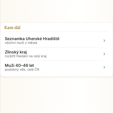
Kam dál
Seznamka Uherské Hradiště
chevron_right
všichni muži z města
Zlínský kraj
chevron_right
rozšířit hledání na celý kraj
Muži 40–46 let
chevron_right
podobný věk, celá ČR