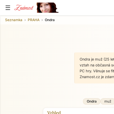
Známost
☰
Seznamka
PRAHA
Ondra
Ondra je muž (25 le
vztah na občasná se
PC hry. Věnuje se f
Znamost.cz je zdar
Ondra
muž
Vzhled