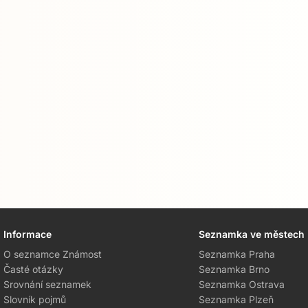
Informace
Seznamka ve městech
O seznamce Známost
Seznamka Praha
Časté otázky
Seznamka Brno
Srovnání seznamek
Seznamka Ostrava
Slovník pojmů
Seznamka Plzeň