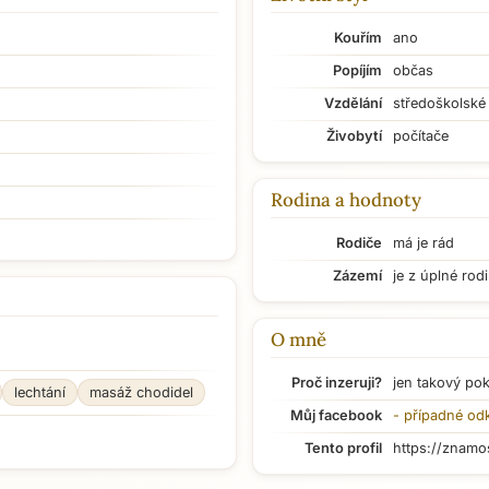
Kouřím
ano
Popíjím
občas
Vzdělání
středoškolské
Živobytí
počítače
Rodina a hodnoty
Rodiče
má je rád
Zázemí
je z úplné rod
O mně
Proč inzeruji?
jen takový po
lechtání
masáž chodidel
Můj facebook
- případné od
Tento profil
https://znamo