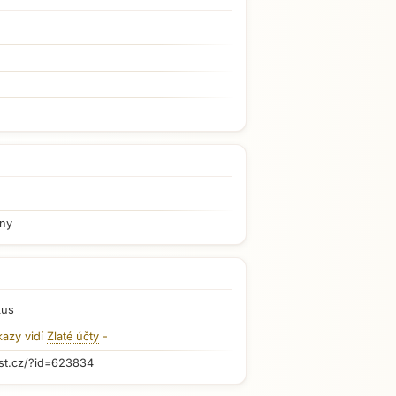
iny
kus
kazy vidí
Zlaté účty
-
st.cz/?id=623834