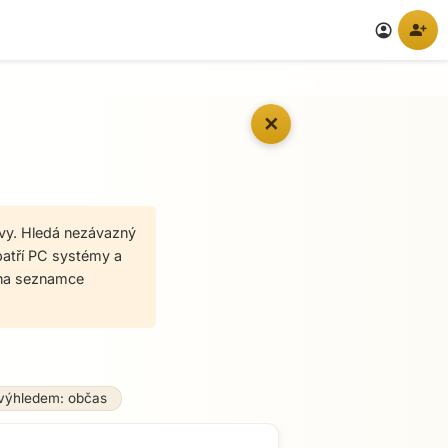
person_add
account_circle
✕
avy. Hledá nezávazný
patří PC systémy a
 na seznamce
 výhledem: občas