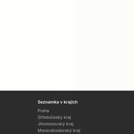
Seznamka v krajích
Praha
Středočeský kraj
Jihomoravský kraj
Moravskoslezský kraj