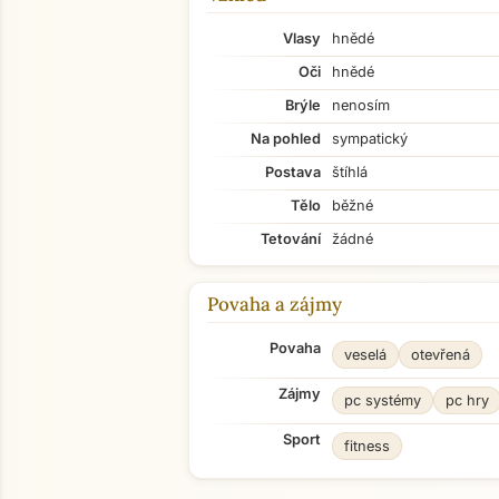
Vlasy
hnědé
Oči
hnědé
Brýle
nenosím
Na pohled
sympatický
Postava
štíhlá
Tělo
běžné
Tetování
žádné
Povaha a zájmy
Povaha
veselá
otevřená
Zájmy
pc systémy
pc hry
Sport
fitness