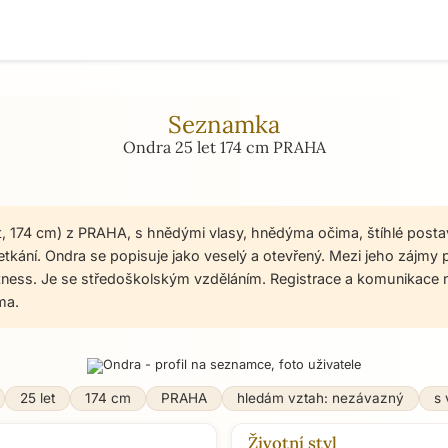
Seznamka
Ondra 25 let 174 cm PRAHA
t, 174 cm) z PRAHA, s hnědými vlasy, hnědýma očima, štíhlé post
tkání. Ondra se popisuje jako veselý a otevřený. Mezi jeho zájmy 
itness. Je se středoškolským vzděláním. Registrace a komunikace
ma.
25 let
174 cm
PRAHA
hledám vztah: nezávazný
s
Životní styl