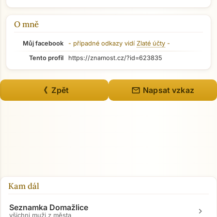
O mně
Můj facebook
- případné odkazy vidí
Zlaté účty
-
Tento profil
https://znamost.cz/?id=623835
mail
《 Zpět
Napsat vzkaz
Kam dál
Seznamka Domažlice
chevron_right
všichni muži z města