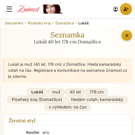
Známost
☰
person_add
account_circle
Seznamka
Plzeňský kraj
Domažlice
Lukáš
Seznamka
✕
Lukáš 40 let 178 cm Domažlice
Lukáš je muž (40 let, 178 cm) z Domažlice. Hledá kamarádský
vztah na čas. Registrace a komunikace na seznamce Znamost.cz
je zdarma.
Lukáš
muž
40 let
178 cm
Plzeňský kraj (Domažlice)
hledám vztah: kamarádský
s výhledem: na čas
Životní styl
Kouřím
ano