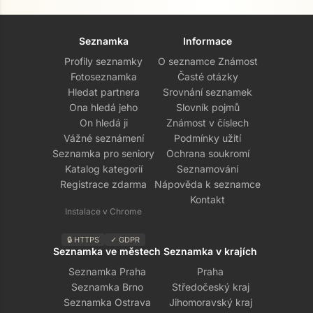
Seznamka
Informace
Profily seznamky
O seznamce Známost
Fotoseznamka
Časté otázky
Hledat partnera
Srovnání seznamek
Ona hledá jeho
Slovník pojmů
On hledá ji
Známost v číslech
Vážné seznámení
Podmínky užití
Seznamka pro seniory
Ochrana soukromí
Katalog kategorií
Seznamování
Registrace zdarma
Nápověda k seznamce
Kontakt
Instalace v Chrome
🔒 HTTPS
✓ GDPR
Seznamka ve městech
Seznamka v krajích
Seznamka Praha
Praha
Seznamka Brno
Středočeský kraj
Seznamka Ostrava
Jihomoravský kraj