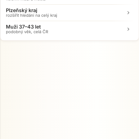
Plzeňský kraj
chevron_right
rozšířit hledání na celý kraj
Muži 37–43 let
chevron_right
podobný věk, celá ČR
Přejít na hlavní obsah