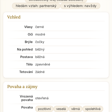
hledám vztah: partnerský
s výhledem: navždy
Vzhled
Vlasy
černé
Oči
modré
Brýle
čočky
Na pohled
běžný
Postava
běžná
Tělo
zpevněné
Tetování
žádné
Povaha a zájmy
Vrozená
otevřená
povaha
Povaha
pozitivní
veselá
věrná
spolehlivá