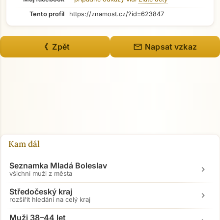
Tento profil
https://znamost.cz/?id=623847
mail
《 Zpět
Napsat vzkaz
Kam dál
Seznamka Mladá Boleslav
chevron_right
všichni muži z města
Středočeský kraj
chevron_right
rozšířit hledání na celý kraj
Muži 38–44 let