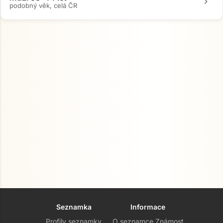
chevron_right
podobný věk, celá ČR
Seznamka
Informace
Profily seznamky
O seznamce Známost