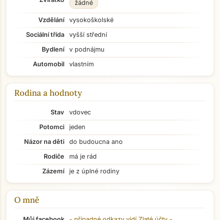
žádné
Vzdělání
vysokoškolské
Sociální třída
vyšší střední
Bydlení
v podnájmu
Automobil
vlastním
Rodina a hodnoty
Stav
vdovec
Potomci
jeden
Názor na děti
do budoucna ano
Rodiče
má je rád
Zázemí
je z úplné rodiny
O mně
Přejít na hlavní obsah
Můj facebook
- případné odkazy vidí
Zlaté účty
-