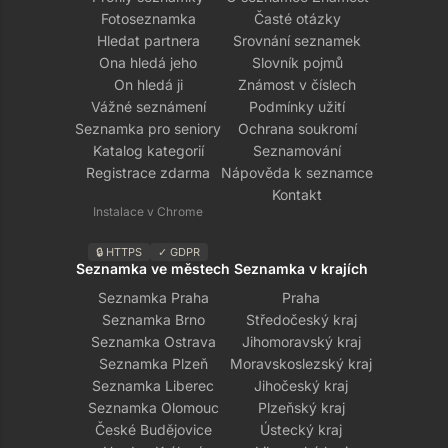
Fotoseznamka
Časté otázky
Hledat partnera
Srovnání seznamek
Ona hledá jeho
Slovník pojmů
On hledá ji
Známost v číslech
Vážné seznámení
Podmínky užití
Seznamka pro seniory
Ochrana soukromí
Katalog kategorií
Seznamování
Registrace zdarma
Nápověda k seznamce
Kontakt
Instalace v Chrome
🔒 HTTPS
✓ GDPR
Seznamka ve městech
Seznamka v krajích
Seznamka Praha
Praha
Seznamka Brno
Středočeský kraj
Seznamka Ostrava
Jihomoravský kraj
Seznamka Plzeň
Moravskoslezský kraj
Seznamka Liberec
Jihočeský kraj
Seznamka Olomouc
Plzeňský kraj
České Budějovice
Ústecký kraj