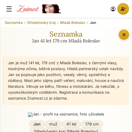
Známost
☰
person_add
account_circle
Seznamka
Středočeský kraj
Mladá Boleslav
Jan
Seznamka
✕
Jan 41 let 179 cm Mladá Boleslav
Jan je muž (41 let, 179 cm) z Mladá Boleslav, s černými vlasy,
modrýma očima, běžné postavy. Hledá partnerský vztah navždy.
Jan se popisuje jako pozitivní, veselý, věrný, spolehlivý a
obětavý. Mezi jeho zájmy patří vaření, malování, house a naučná
literatura. Věnuje se běhu, fitness a motokárám. Je nekuřák, s
vysokoškolským vzděláním. Registrace a komunikace na
seznamce Znamost.cz je zdarma.
Jan
muž
41 let
179 cm
Středočeský kraj (Mladá Boleslav)