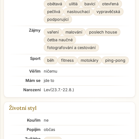
obětavá
ulítlá
bavící
otevřená
pečlivá
naslouchací
vypravěčská
podporující
Zájmy
vaření
malování
poslech house
četba naučné
fotografování a cestování
Sport
běh
fitness
motokáry
ping-pong
Věřím
ničemu
Mám se
jde to
Narození
Lev
(23.7.-22.8.)
Životní styl
Kouřím
ne
Popíjím
občas
Zvířátko