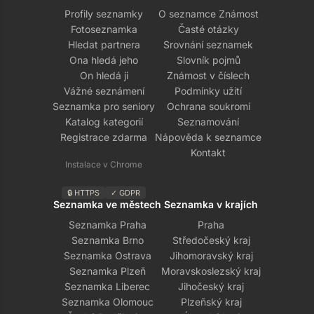
Profily seznamky
O seznamce Známost
Fotoseznamka
Časté otázky
Hledat partnera
Srovnání seznamek
Ona hledá jeho
Slovník pojmů
On hledá ji
Známost v číslech
Vážné seznámení
Podmínky užití
Seznamka pro seniory
Ochrana soukromí
Katalog kategorií
Seznamování
Registrace zdarma
Nápověda k seznamce
Kontakt
Instalace v Chrome
🔒 HTTPS
✓ GDPR
Seznamka ve městech
Seznamka v krajích
Seznamka Praha
Praha
Seznamka Brno
Středočeský kraj
Seznamka Ostrava
Jihomoravský kraj
Seznamka Plzeň
Moravskoslezský kraj
Seznamka Liberec
Jihočeský kraj
Seznamka Olomouc
Plzeňský kraj