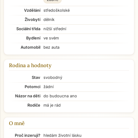
Vzdělání
středoškolské
Živobytí
dělník
Sociální třída
nižší střední
Bydlení
ve svém
Automobil
bez auta
Rodina a hodnoty
Stav
svobodný
Potomci
žádní
Názor na děti
do budoucna ano
Rodiče
má je rád
O mně
Přejít na hlavní obsah
Proč inzeruji?
hledám životní lásku