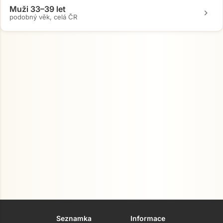
Muži 33–39 let
chevron_right
podobný věk, celá ČR
Seznamka
Informace