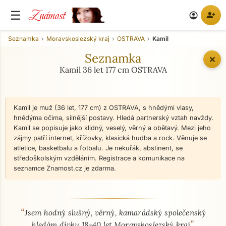
Známost
☰
person_add
account_circle
Seznamka
Moravskoslezský kraj
OSTRAVA
Kamil
Seznamka
✕
Kamil 36 let 177 cm OSTRAVA
Kamil je muž (36 let, 177 cm) z OSTRAVA, s hnědými vlasy,
hnědýma očima, silnější postavy. Hledá partnerský vztah navždy.
Kamil se popisuje jako klidný, veselý, věrný a obětavý. Mezi jeho
zájmy patří internet, křížovky, klasická hudba a rock. Věnuje se
atletice, basketbalu a fotbalu. Je nekuřák, abstinent, se
středoškolským vzděláním. Registrace a komunikace na
seznamce Znamost.cz je zdarma.
“
O mně - seznamka profil
Jsem hodný slušný, věrný, kamarádský společenský
”
hledám dívku 18-40 let Moravskoslezský kraj