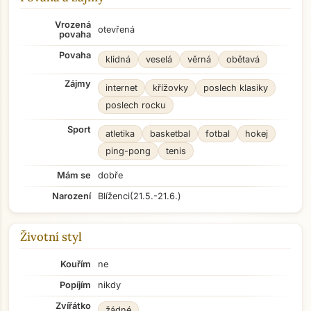
Vrozená
otevřená
povaha
Povaha
klidná
veselá
věrná
obětavá
Zájmy
internet
křížovky
poslech klasiky
poslech rocku
Sport
atletika
basketbal
fotbal
hokej
ping-pong
tenis
Mám se
dobře
Narození
Blíženci
(21.5.-21.6.)
Životní styl
Kouřím
ne
Popíjím
nikdy
Zvířátko
žádné