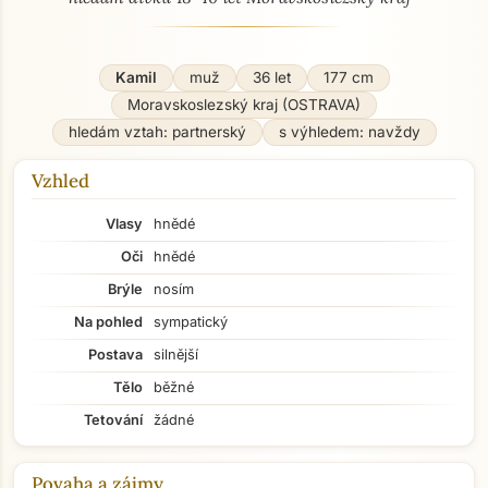
Kamil
muž
36 let
177 cm
Moravskoslezský kraj (OSTRAVA)
hledám vztah: partnerský
s výhledem: navždy
Vzhled
Vlasy
hnědé
Oči
hnědé
Brýle
nosím
Na pohled
sympatický
Postava
silnější
Tělo
běžné
Tetování
žádné
Povaha a zájmy