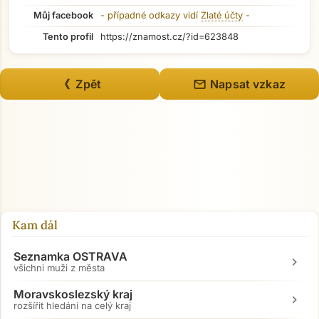
Můj facebook
- případné odkazy vidí
Zlaté účty
-
Tento profil
https://znamost.cz/?id=623848
mail
《 Zpět
Napsat vzkaz
Kam dál
Seznamka OSTRAVA
chevron_right
všichni muži z města
Moravskoslezský kraj
chevron_right
rozšířit hledání na celý kraj