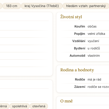
183 cm
kraj Vysočina (Třebíč)
hledám vztah: partnerský
Životní styl
Kouřím
občas
Popíjím
velmi zřídka
Vzdělání
vyučení
Bydlení
u rodičů
Automobil
vlastním
Rodina a hodnoty
Rodiče
má je rád
Zázemí
rodiče se rozv
O mně
věrná
spolehlivá
otevřená