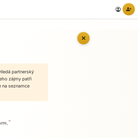
person_add
account_circle
✕
 Hledá partnerský
jeho zájmy patří
ace na seznamce
”
sem,