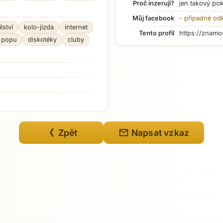
Proč inzeruji?
jen takový po
Můj facebook
- případné od
ilství
kolo-jízda
internet
Tento profil
https://znamo
 popu
diskotéky
cluby
mail
《 Zpět
Napsat vzkaz
Přejít na hlavní obsah