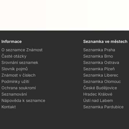
Informace
Seznamka ve městech
O seznamce Známost
Seznamka Praha
Časté otázky
Seznamka Brno
Srovnání seznamek
Seznamka Ostrava
Slovník pojmů
Seznamka Plzeň
Známost v číslech
Seznamka Liberec
Podmínky užití
Seznamka Olomouc
Ochrana soukromí
České Budějovice
Seznamování
Hradec Králové
Nápověda k seznamce
Ústí nad Labem
Kontakt
Seznamka Pardubice