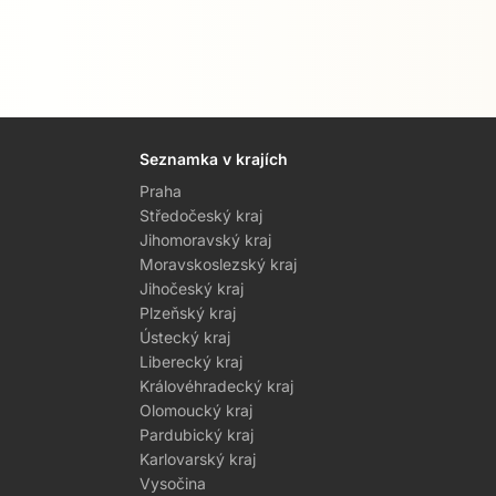
Seznamka v krajích
Praha
Středočeský kraj
Jihomoravský kraj
Moravskoslezský kraj
Jihočeský kraj
Plzeňský kraj
Ústecký kraj
Liberecký kraj
Královéhradecký kraj
Olomoucký kraj
Pardubický kraj
Karlovarský kraj
Vysočina