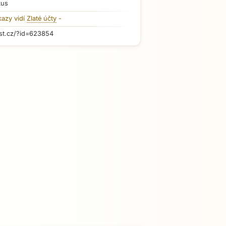
kus
kazy vidí
Zlaté účty
-
st.cz/?id=623854