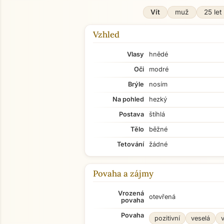
Vít
muž
25 let
Vzhled
Vlasy
hnědé
Oči
modré
Brýle
nosím
Na pohled
hezký
Postava
štíhlá
Tělo
běžné
Tetování
žádné
Povaha a zájmy
Vrozená
otevřená
povaha
Povaha
pozitivní
veselá