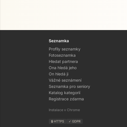
Seznamka
Profily seznamky
Fotoseznamka
Hledat partnera
Ona hledá jeho
On hledá ji
Vážné seznámení
Seznamka pro seniory
Katalog kategorií
Registrace zdarma
Instalace v Chrome
🔒 HTTPS
✓ GDPR