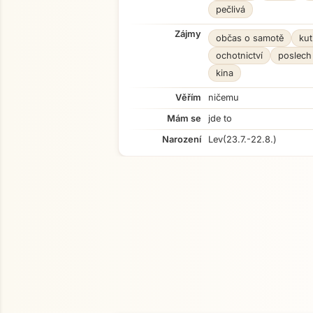
pečlivá
Zájmy
občas o samotě
kut
ochotnictví
poslech
kina
Věřím
ničemu
Mám se
jde to
Narození
Lev
(23.7.-22.8.)