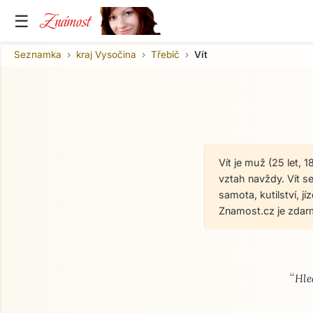
Známost
☰
Seznamka
kraj Vysočina
Třebíč
Vít
Vít je muž (25 let,
vztah navždy. Vít se
samota, kutilství, j
Znamost.cz je zdar
“
O mně
Hle