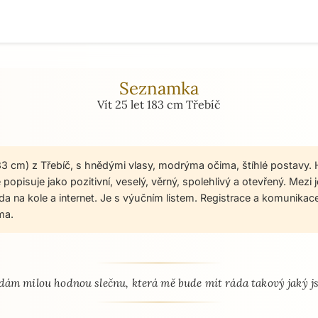
Seznamka
Vít 25 let 183 cm Třebíč
 183 cm) z Třebíč, s hnědými vlasy, modrýma očima, štíhlé postavy.
 popisuje jako pozitivní, veselý, věrný, spolehlivý a otevřený. Mezi 
ízda na kole a internet. Je s výučním listem. Registrace a komunik
ma.
 - seznamka profil
dám milou hodnou slečnu, která mě bude mít ráda takový jaký j