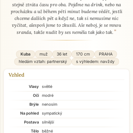
stejně ztráta času pro oba. Pojďme na drink, nebo na
procházku a už během pěti minut budeme vědět, jestli
chceme dalších pět a když ne, tak si nemusíme nic
vyčítat, alespoň jsme to zkusili. Ale neboj, je se mnou
”
sranda, takže nudit by ses neměla tak jako tak.
Kuba
muž
36 let
170 cm
PRAHA
hledám vztah: partnerský
s výhledem: navždy
Vzhled
Vlasy
světlé
Oči
modré
Brýle
nenosím
Na pohled
sympatický
Postava
silnější
Tělo
běžné