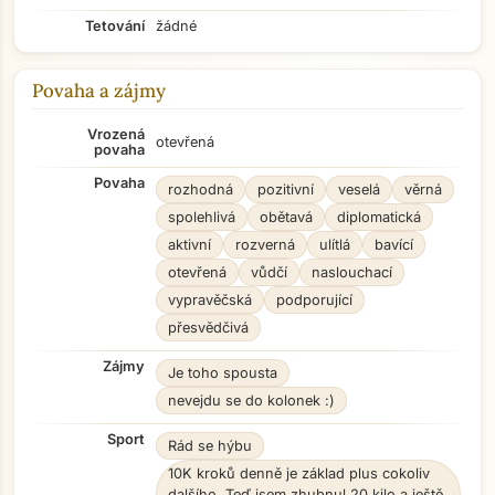
Tetování
žádné
Povaha a zájmy
Vrozená
otevřená
povaha
Povaha
rozhodná
pozitivní
veselá
věrná
spolehlivá
obětavá
diplomatická
aktivní
rozverná
ulítlá
bavící
otevřená
vůdčí
naslouchací
vypravěčská
podporující
přesvědčivá
Zájmy
Je toho spousta
nevejdu se do kolonek :)
Sport
Rád se hýbu
10K kroků denně je základ plus cokoliv
dalšího. Teď jsem zhubnul 20 kilo a ještě