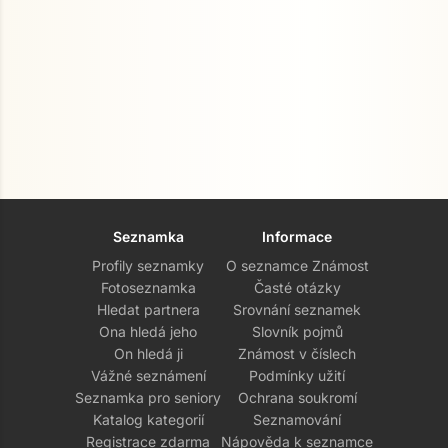
Seznamka
Informace
Profily seznamky
O seznamce Známost
Fotoseznamka
Časté otázky
Hledat partnera
Srovnání seznamek
Ona hledá jeho
Slovník pojmů
On hledá ji
Známost v číslech
Vážné seznámení
Podmínky užití
Seznamka pro seniory
Ochrana soukromí
Katalog kategorií
Seznamování
Registrace zdarma
Nápověda k seznamce