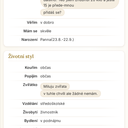
15 je přede-mnou
přidáš se?
Věřím
v dobro
Mám se
skvěle
Narození
Panna
(23.8.-22.9.)
Životní styl
Kouřím
občas
Popíjím
občas
Zvířátko
Miluju zvířata
v tuhle chvíli ale žádné nemám.
Vzdělání
středoškolské
Živobytí
živnostník
Bydlení
v podnájmu