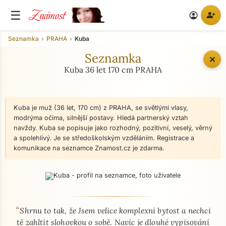
Známost
☰
person_add
account_circle
Seznamka
PRAHA
Kuba
Seznamka
✕
Kuba 36 let 170 cm PRAHA
Kuba je muž (36 let, 170 cm) z PRAHA, se světlými vlasy,
modrýma očima, silnější postavy. Hledá partnerský vztah
navždy. Kuba se popisuje jako rozhodný, pozitivní, veselý, věrný
a spolehlivý. Je se středoškolským vzděláním. Registrace a
komunikace na seznamce Znamost.cz je zdarma.
“
O mně - seznamka profil
Shrnu to tak, že Jsem velice komplexní bytost a nechci
tě zahltit slohovkou o sobě. Navíc je dlouhé vypisování