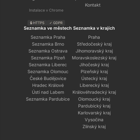
Kontakt
Instalace v Chrome
🔒 HTTPS
✓ GDPR
Seznamka ve městech
Seznamka v krajích
Seznamka Praha
Praha
Seznamka Brno
Středočeský kraj
Seznamka Ostrava
Jihomoravský kraj
Seznamka Plzeň
Moravskoslezský kraj
Seznamka Liberec
Jihočeský kraj
Seznamka Olomouc
Plzeňský kraj
České Budějovice
Ústecký kraj
Hradec Králové
Liberecký kraj
Ústí nad Labem
Královéhradecký kraj
Seznamka Pardubice
Olomoucký kraj
Pardubický kraj
Karlovarský kraj
Vysočina
Zlínský kraj