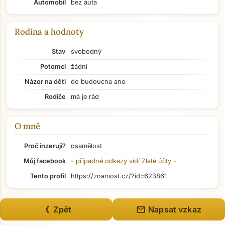
Automobil
bez auta
Rodina a hodnoty
Přejít na hlavní obsah
Stav
svobodný
Potomci
žádní
Názor na děti
do budoucna ano
Rodiče
má je rád
O mně
Proč inzeruji?
osamělost
Můj facebook
- případné odkazy vidí
Zlaté účty
-
Tento profil
https://znamost.cz/?id=623861
mail
《 Zpět
Napsat vzkaz