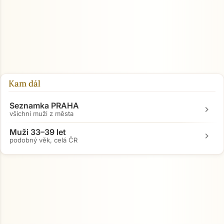
Kam dál
Seznamka PRAHA
chevron_right
všichni muži z města
Muži 33–39 let
chevron_right
podobný věk, celá ČR