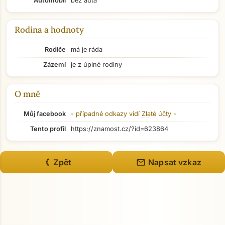
Automobil
bez auta
Rodina a hodnoty
Rodiče
má je ráda
Zázemí
je z úplné rodiny
O mně
Můj facebook
- případné odkazy vidí
Zlaté účty
-
Tento profil
https://znamost.cz/?id=623864
Přejít na hlavní obsah
mail
《 Zpět
Napsat vzkaz