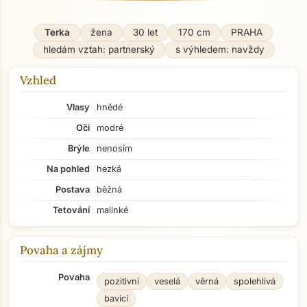
Terka
žena
30 let
170 cm
PRAHA
hledám vztah: partnerský
s výhledem: navždy
Vzhled
Vlasy
hnědé
Oči
modré
Brýle
nenosím
Na pohled
hezká
Postava
běžná
Tetování
malinké
Povaha a zájmy
Povaha
pozitivní
veselá
věrná
spolehlivá
bavící