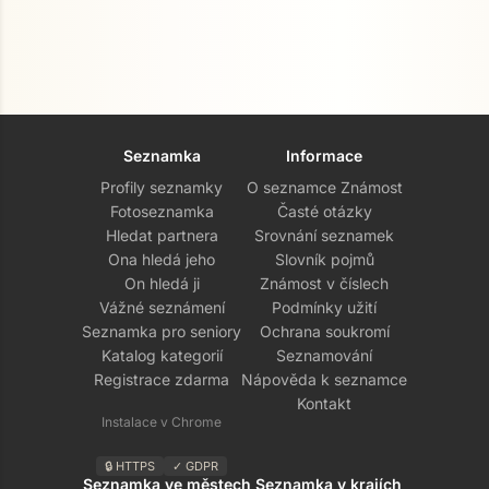
Seznamka
Informace
Profily seznamky
O seznamce Známost
Fotoseznamka
Časté otázky
Hledat partnera
Srovnání seznamek
Ona hledá jeho
Slovník pojmů
On hledá ji
Známost v číslech
Vážné seznámení
Podmínky užití
Seznamka pro seniory
Ochrana soukromí
Katalog kategorií
Seznamování
Registrace zdarma
Nápověda k seznamce
Kontakt
Instalace v Chrome
🔒 HTTPS
✓ GDPR
Seznamka ve městech
Seznamka v krajích