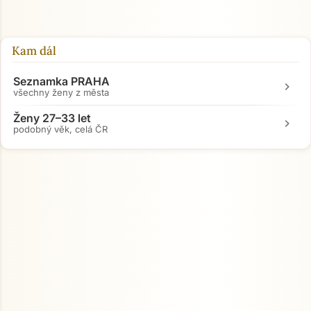
Kam dál
Seznamka PRAHA
chevron_right
všechny ženy z města
Ženy 27–33 let
chevron_right
podobný věk, celá ČR