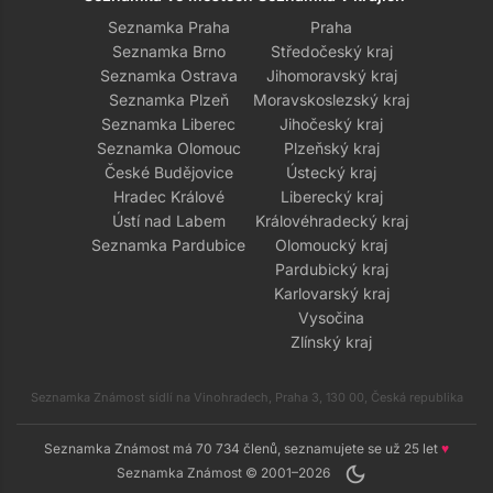
Seznamka Praha
Praha
Seznamka Brno
Středočeský kraj
Seznamka Ostrava
Jihomoravský kraj
Seznamka Plzeň
Moravskoslezský kraj
Seznamka Liberec
Jihočeský kraj
Seznamka Olomouc
Plzeňský kraj
České Budějovice
Ústecký kraj
Hradec Králové
Liberecký kraj
Ústí nad Labem
Královéhradecký kraj
Seznamka Pardubice
Olomoucký kraj
Pardubický kraj
Karlovarský kraj
Vysočina
Zlínský kraj
Seznamka Známost sídlí na Vinohradech, Praha 3, 130 00, Česká republika
Seznamka Známost má 70 734 členů, seznamujete se už 25 let
♥
dark_mode
Seznamka Známost © 2001–2026