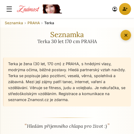
Známost
☰
person_add
account_circle
Seznamka
PRAHA
Terka
Seznamka
✕
Terka 30 let 170 cm PRAHA
Terka je žena (30 let, 170 cm) z PRAHA, s hnědými vlasy,
modrýma očima, běžné postavy. Hledá partnerský vztah navždy.
Terka se popisuje jako pozitivní, veselá, věrná, spolehlivá a
zábavná. Mezi její zájmy patří tanec, internet, vaření a
vzdělávání. Věnuje se fitness, judu a volejbalu. Je nekuřačka, se
středoškolským vzděláním. Registrace a komunikace na
seznamce Znamost.cz je zdarma.
“
”
O mně - seznamka profil
Hledám přijemného chlapa pro život :)