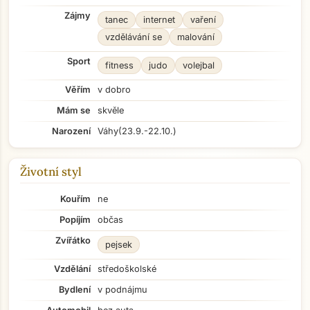
Zájmy
tanec
internet
vaření
vzdělávání se
malování
Sport
fitness
judo
volejbal
Věřím
v dobro
Mám se
skvěle
Narození
Váhy
(23.9.-22.10.)
Životní styl
Kouřím
ne
Popíjím
občas
Zvířátko
pejsek
Vzdělání
středoškolské
Bydlení
v podnájmu