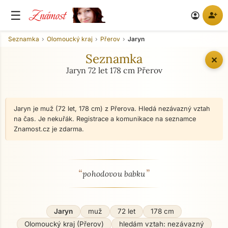
Známost
☰
person_add
account_circle
Seznamka
Olomoucký kraj
Přerov
Jaryn
Seznamka
✕
Jaryn 72 let 178 cm Přerov
Jaryn je muž (72 let, 178 cm) z Přerova. Hledá nezávazný vztah
na čas. Je nekuřák. Registrace a komunikace na seznamce
Znamost.cz je zdarma.
“
”
O mně - seznamka profil
pohodovou babku
Jaryn
muž
72 let
178 cm
Olomoucký kraj (Přerov)
hledám vztah: nezávazný