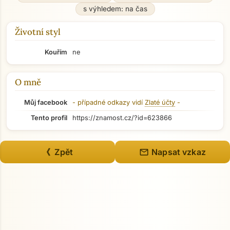
s výhledem: na čas
Životní styl
Kouřím
ne
O mně
Můj facebook
- případné odkazy vidí
Zlaté účty
-
Tento profil
https://znamost.cz/?id=623866
mail
《 Zpět
Napsat vzkaz