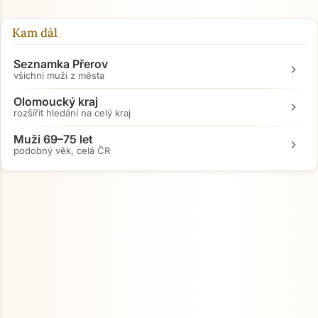
Kam dál
Seznamka Přerov
chevron_right
všichni muži z města
Olomoucký kraj
chevron_right
rozšířit hledání na celý kraj
Muži 69–75 let
chevron_right
podobný věk, celá ČR
Přejít na hlavní obsah