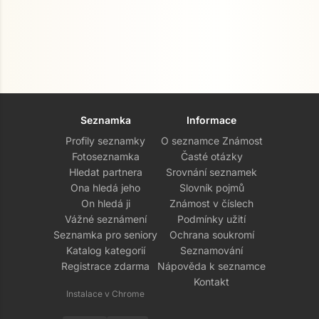
Seznamka
Informace
Profily seznamky
O seznamce Známost
Fotoseznamka
Časté otázky
Hledat partnera
Srovnání seznamek
Ona hledá jeho
Slovník pojmů
On hledá ji
Známost v číslech
Vážné seznámení
Podmínky užití
Seznamka pro seniory
Ochrana soukromí
Katalog kategorií
Seznamování
Registrace zdarma
Nápověda k seznamce
Kontakt
Instalace v Chrome