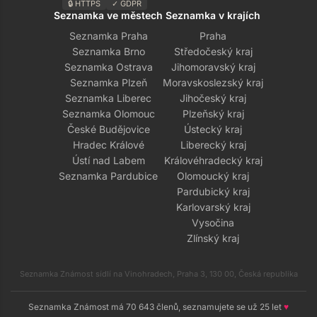
🔒 HTTPS
✓ GDPR
Seznamka ve městech
Seznamka v krajích
Seznamka Praha
Praha
Seznamka Brno
Středočeský kraj
Seznamka Ostrava
Jihomoravský kraj
Seznamka Plzeň
Moravskoslezský kraj
Seznamka Liberec
Jihočeský kraj
Seznamka Olomouc
Plzeňský kraj
České Budějovice
Ústecký kraj
Hradec Králové
Liberecký kraj
Ústí nad Labem
Královéhradecký kraj
Seznamka Pardubice
Olomoucký kraj
Pardubický kraj
Karlovarský kraj
Vysočina
Zlínský kraj
Seznamka Známost sídlí na Vinohradech, Praha 3, 130 00, Česká republika
Seznamka Známost má 70 643 členů, seznamujete se už 25 let
♥