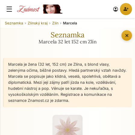
Známost
☰
person_add
account_circle
Seznamka
Zlínský kraj
Zlín
Marcela
Seznamka
✕
Marcela 32 let 152 cm Zlín
Marcela je žena (32 let, 152 cm) ze Zlína, s blond vlasy,
zelenýma očima, běžné postavy. Hledá partnerský vztah navždy.
Marcela se popisuje jako klidná, veselá, spolehlivá, obětavá a
diplomatická. Mezi její zájmy patří jízda na kole, vzdělávání,
hudební nástroj a pop. Věnuje se karate. Je nekuřačka, s
vysokoškolským vzděláním. Registrace a komunikace na
seznamce Znamost.cz je zdarma.