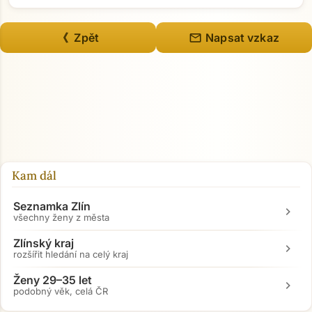
mail
《 Zpět
Napsat vzkaz
Kam dál
Seznamka Zlín
chevron_right
všechny ženy z města
Zlínský kraj
chevron_right
rozšířit hledání na celý kraj
Ženy 29–35 let
chevron_right
podobný věk, celá ČR