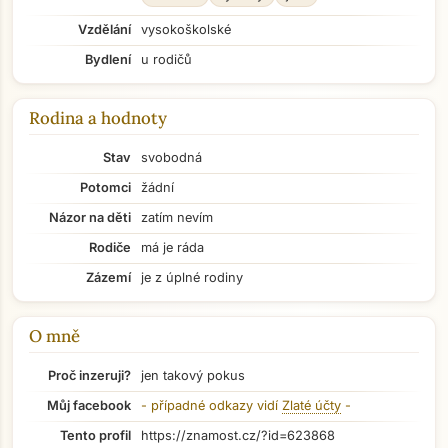
Vzdělání
vysokoškolské
Bydlení
u rodičů
Rodina a hodnoty
Stav
svobodná
Potomci
žádní
Názor na děti
zatím nevím
Rodiče
má je ráda
Zázemí
je z úplné rodiny
O mně
Proč inzeruji?
jen takový pokus
Přejít na hlavní obsah
Můj facebook
- případné odkazy vidí
Zlaté účty
-
Tento profil
https://znamost.cz/?id=623868