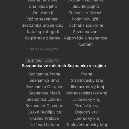
Ona hledá jeho
Slovník pojmů
On hledá ji
Známost v číslech
Vážné seznámení
Podmínky užití
Seznamka pro seniory
Ochrana soukromí
Katalog kategorií
Seznamování
Registrace zdarma
Nápověda k seznamce
Kontakt
Instalace v Chrome
🔒 HTTPS
✓ GDPR
Seznamka ve městech
Seznamka v krajích
Seznamka Praha
Praha
Seznamka Brno
Středočeský kraj
Seznamka Ostrava
Jihomoravský kraj
Seznamka Plzeň
Moravskoslezský kraj
Seznamka Liberec
Jihočeský kraj
Seznamka Olomouc
Plzeňský kraj
České Budějovice
Ústecký kraj
Hradec Králové
Liberecký kraj
Ústí nad Labem
Královéhradecký kraj