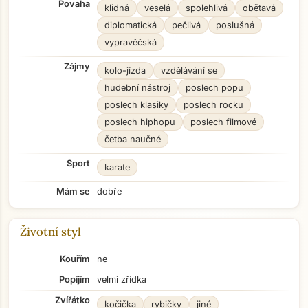
Povaha
klidná
veselá
spolehlivá
obětavá
diplomatická
pečlivá
poslušná
vypravěčská
Zájmy
kolo-jízda
vzdělávání se
hudební nástroj
poslech popu
poslech klasiky
poslech rocku
poslech hiphopu
poslech filmové
četba naučné
Sport
karate
Mám se
dobře
Životní styl
Kouřím
ne
Popíjím
velmi zřídka
Zvířátko
kočička
rybičky
jiné