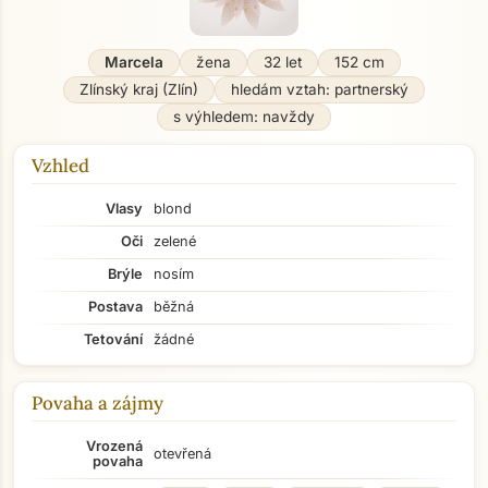
Marcela
žena
32 let
152 cm
Zlínský kraj (Zlín)
hledám vztah: partnerský
s výhledem: navždy
Vzhled
Vlasy
blond
Oči
zelené
Brýle
nosím
Postava
běžná
Tetování
žádné
Povaha a zájmy
Vrozená
otevřená
povaha