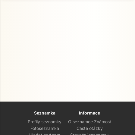
Seznamka
Informace
Profily seznamky
O seznamce Známost
Fotoseznamka
Časté otázky
Hledat partnera
Srovnání seznamek