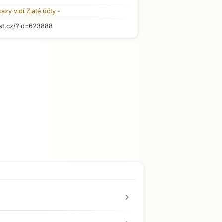
kazy vidí
Zlaté účty
-
st.cz/?id=623888
chevron_right