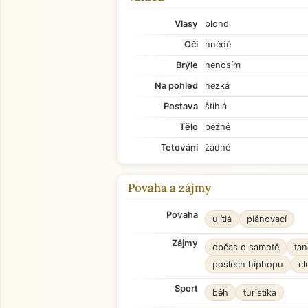
Vlasy
blond
Oči
hnědé
Brýle
nenosím
Na pohled
hezká
Postava
štíhlá
Tělo
běžné
Tetování
žádné
Povaha a zájmy
Povaha
ulítlá
plánovací
Zájmy
občas o samotě
tan
poslech hiphopu
cl
Sport
běh
turistika