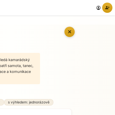
person_add
account_circle
✕
 Hledá kamarádský
patří samota, tanec,
trace a komunikace
ý
s výhledem: jednorázově