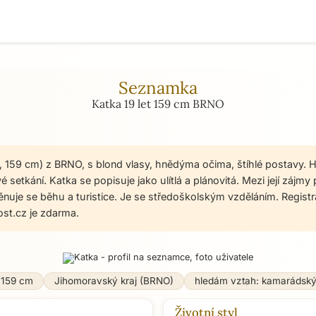
Seznamka
Katka 19 let 159 cm BRNO
et, 159 cm) z BRNO, s blond vlasy, hnědýma očima, štíhlé postavy.
 setkání. Katka se popisuje jako ulítlá a plánovitá. Mezi její zájmy 
nuje se běhu a turistice. Je se středoškolským vzděláním. Regis
t.cz je zdarma.
159 cm
Jihomoravský kraj (BRNO)
hledám vztah: kamarádsk
Životní styl