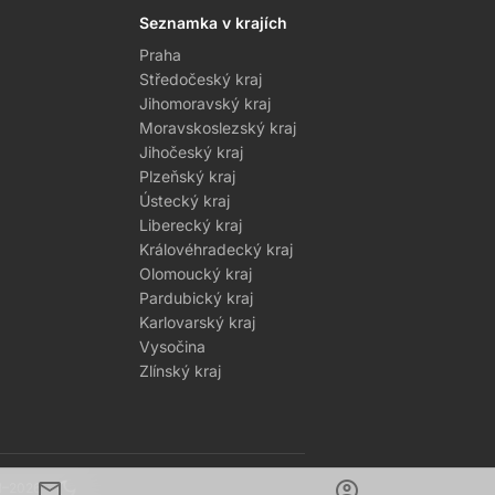
Seznamka v krajích
Praha
Středočeský kraj
Jihomoravský kraj
Moravskoslezský kraj
Jihočeský kraj
Plzeňský kraj
Ústecký kraj
Liberecký kraj
Královéhradecký kraj
Olomoucký kraj
Pardubický kraj
Karlovarský kraj
Vysočina
Zlínský kraj
mail
dark_mode
account_circle
1–2026