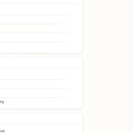
iny
kus