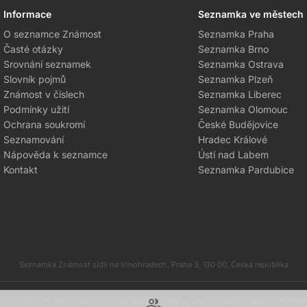
Informace
Seznamka ve městech
O seznamce Známost
Seznamka Praha
Časté otázky
Seznamka Brno
Srovnání seznamek
Seznamka Ostrava
Slovník pojmů
Seznamka Plzeň
Známost v číslech
Seznamka Liberec
Podmínky užití
Seznamka Olomouc
Ochrana soukromí
České Budějovice
Seznamování
Hradec Králové
Nápověda k seznamce
Ústí nad Labem
Kontakt
Seznamka Pardubice
Seznamka Známost sídlí na Vinohradech, Praha 3, 130 00, Česká republika
group
most má 70 675 členů, seznamujete se už 25 let
♥
Seznamka Známost © 200