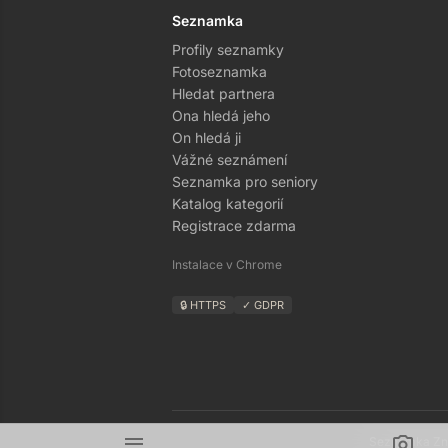
Seznamka
Profily seznamky
Fotoseznamka
Hledat partnera
Ona hledá jeho
On hledá ji
Vážné seznámení
Seznamka pro seniory
Katalog kategorií
Registrace zdarma
Instalace v Chrome
🔒 HTTPS
✓ GDPR
menu
camera_alt
Seznamka Zná