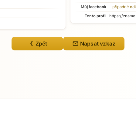
Můj facebook
- případné od
Tento profil
https://znamo
mail
《 Zpět
Napsat vzkaz
Přejít na hlavní obsah