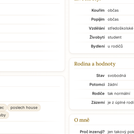
Kouřím
občas
Popíjím
občas
Vzdělání
středoškolské
Živobytí
student
Bydlení
u rodičů
Rodina a hodnoty
Stav
svobodná
Potomci
žádní
Rodiče
tak normální
Zázemí
je z úplné rod
ec
poslech house
uby
O mně
Proč inzeruji?
jen takový po