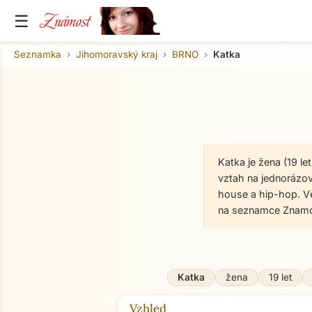
Známost
☰
Seznamka
Jihomoravský kraj
BRNO
Katka
Katka je žena (19 l
vztah na jednorázové
house a hip-hop. Vě
na seznamce Znamos
Katka
žena
19 let
Vzhled