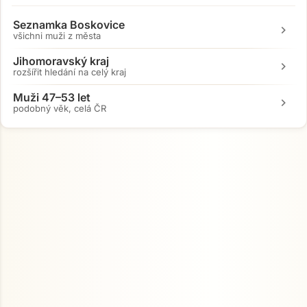
Seznamka Boskovice
chevron_right
všichni muži z města
Jihomoravský kraj
chevron_right
rozšířit hledání na celý kraj
Muži 47–53 let
chevron_right
podobný věk, celá ČR