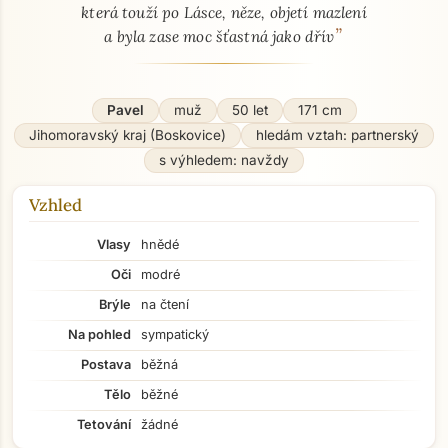
která touží po Lásce, něze, objetí mazlení
”
a byla zase moc šťastná jako dřív
Pavel
muž
50 let
171 cm
Jihomoravský kraj (Boskovice)
hledám vztah: partnerský
s výhledem: navždy
Vzhled
Vlasy
hnědé
Oči
modré
Brýle
na čtení
Na pohled
sympatický
Postava
běžná
Tělo
běžné
Tetování
žádné