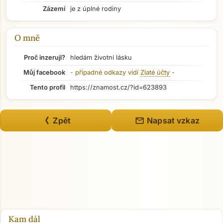
Zázemí
je z úplné rodiny
Přejít na hlavní obsah
O mně
Proč inzeruji?
hledám životní lásku
Můj facebook
- případné odkazy vidí
Zlaté účty
-
Tento profil
https://znamost.cz/?id=623893
mail
《 Zpět
Napsat vzkaz
Kam dál