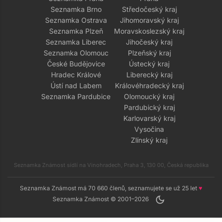
Seznamka Brno
Středočeský kraj
Seznamka Ostrava
Jihomoravský kraj
Seznamka Plzeň
Moravskoslezský kraj
Seznamka Liberec
Jihočeský kraj
Seznamka Olomouc
Plzeňský kraj
České Budějovice
Ústecký kraj
Hradec Králové
Liberecký kraj
Ústí nad Labem
Královéhradecký kraj
Seznamka Pardubice
Olomoucký kraj
Pardubický kraj
Karlovarský kraj
Vysočina
Zlínský kraj
Seznamka Známost sídlí na Vinohradech, Praha 3, 130 00, Česká republika
Seznamka Známost má 70 660 členů, seznamujete se už 25 let
♥
dark_mode
Seznamka Známost © 2001–2026