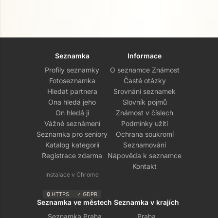
Seznamka
Informace
Profily seznamky
O seznamce Známost
Fotoseznamka
Časté otázky
Hledat partnera
Srovnání seznamek
Ona hledá jeho
Slovník pojmů
On hledá ji
Známost v číslech
Vážné seznámení
Podmínky užití
Seznamka pro seniory
Ochrana soukromí
Katalog kategorií
Seznamování
Registrace zdarma
Nápověda k seznamce
Kontakt
Instalace v Chrome
🔒 HTTPS
✓ GDPR
Seznamka ve městech
Seznamka v krajích
Seznamka Praha
Praha