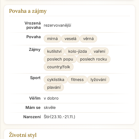
Povaha a zájmy
Vrozená
rezervovanější
povaha
Povaha
mírná
veselá
věrná
Zájmy
kutilství
kolo-jízda
vaření
poslech popu
poslech rocku
country/folk
Sport
cyklistika
fitness
lyžování
plavání
Věřím
v dobro
Mám se
skvěle
Narození
Štír
(23.10.-21.11.)
Životní styl