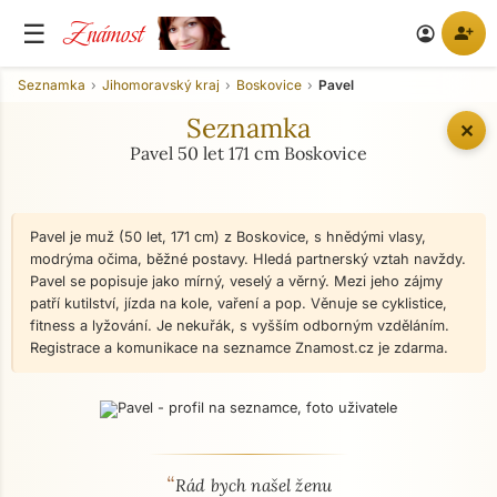
Známost
☰
person_add
account_circle
Seznamka
Jihomoravský kraj
Boskovice
Pavel
Seznamka
✕
Pavel 50 let 171 cm Boskovice
Pavel je muž (50 let, 171 cm) z Boskovice, s hnědými vlasy,
modrýma očima, běžné postavy. Hledá partnerský vztah navždy.
Pavel se popisuje jako mírný, veselý a věrný. Mezi jeho zájmy
patří kutilství, jízda na kole, vaření a pop. Věnuje se cyklistice,
fitness a lyžování. Je nekuřák, s vyšším odborným vzděláním.
Registrace a komunikace na seznamce Znamost.cz je zdarma.
“
O mně - seznamka profil
Rád bych našel ženu