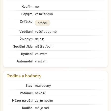
Kouřím
ne
Popíjím
velmi zřídka
Zvířátko
ptáček
Vzdělání
vyšší odborné
Živobytí
dělník
Sociální třída
nižší střední
Bydlení
ve svém
Automobil
vlastním
Rodina a hodnoty
Stav
rozvedený
Potomci
několik
Názor na děti
zatím nevím
Rodiče
má je rád