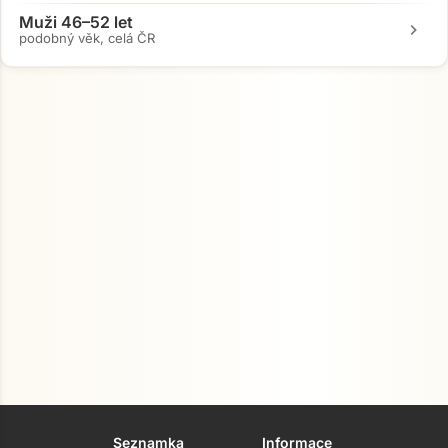
Muži 46–52 let
chevron_right
podobný věk, celá ČR
Seznamka
Informace