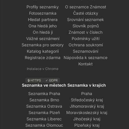
Profily seznamky
O seznamce Známost
Fotoseznamka
Časté otázky
Hledat partnera
Srovnání seznamek
Ona hledá jeho
Slovník pojmů
On hledá ji
Známost v číslech
Vážné seznámení
Podmínky užití
Seznamka pro seniory
Ochrana soukromí
Katalog kategorií
Seznamování
Registrace zdarma
Nápověda k seznamce
Kontakt
Instalace v Chrome
🔒 HTTPS
✓ GDPR
Seznamka ve městech
Seznamka v krajích
Seznamka Praha
Praha
Seznamka Brno
Středočeský kraj
Seznamka Ostrava
Jihomoravský kraj
Seznamka Plzeň
Moravskoslezský kraj
Seznamka Liberec
Jihočeský kraj
Seznamka Olomouc
Plzeňský kraj