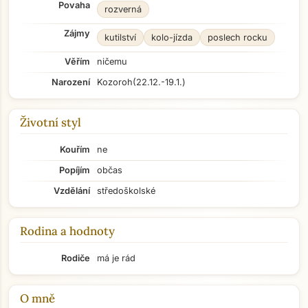
Povaha
rozverná
Zájmy
kutilství
kolo-jízda
poslech rocku
Věřím
ničemu
Narození
Kozoroh
(22.12.-19.1.)
Životní styl
Kouřím
ne
Popíjím
občas
Vzdělání
středoškolské
Rodina a hodnoty
Rodiče
má je rád
O mně