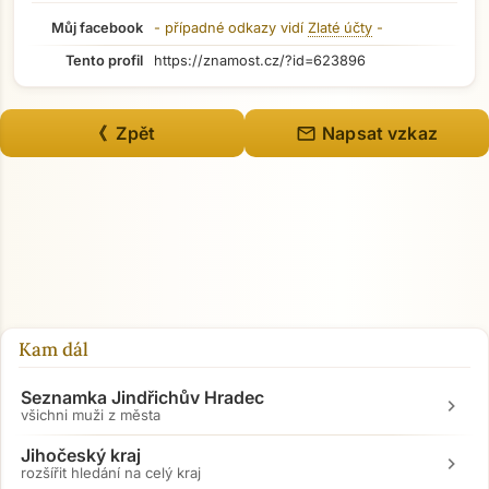
Můj facebook
- případné odkazy vidí
Zlaté účty
-
Tento profil
https://znamost.cz/?id=623896
mail
《 Zpět
Napsat vzkaz
Přejít na hlavní obsah
Kam dál
Seznamka Jindřichův Hradec
chevron_right
všichni muži z města
Jihočeský kraj
chevron_right
rozšířit hledání na celý kraj