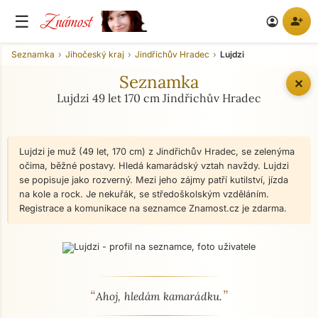
Známost
☰
person_add
account_circle
Seznamka
Jihočeský kraj
Jindřichův Hradec
Lujdzi
Seznamka
✕
Lujdzi 49 let 170 cm Jindřichův Hradec
Lujdzi je muž (49 let, 170 cm) z Jindřichův Hradec, se zelenýma
očima, běžné postavy. Hledá kamarádský vztah navždy. Lujdzi
se popisuje jako rozverný. Mezi jeho zájmy patří kutilství, jízda
na kole a rock. Je nekuřák, se středoškolským vzděláním.
Registrace a komunikace na seznamce Znamost.cz je zdarma.
“
”
O mně - seznamka profil
Ahoj, hledám kamarádku.