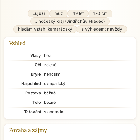
Lujdzi
muž
49 let
170 cm
Jihočeský kraj (Jindřichův Hradec)
hledám vztah: kamarádský
s výhledem: navždy
Vzhled
Vlasy
bez
Oči
zelené
Brýle
nenosím
Na pohled
sympatický
Postava
běžná
Tělo
běžné
Tetování
standardní
Povaha a zájmy