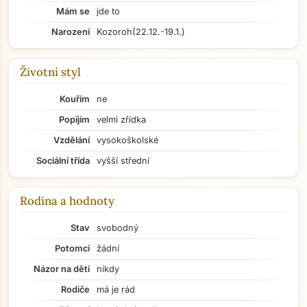
Mám se
jde to
Narození
Kozoroh
(22.12.-19.1.)
Životní styl
Kouřím
ne
Popíjím
velmi zřídka
Vzdělání
vysokoškolské
Sociální třída
vyšší střední
Rodina a hodnoty
Stav
svobodný
Potomci
žádní
Názor na děti
nikdy
Rodiče
má je rád