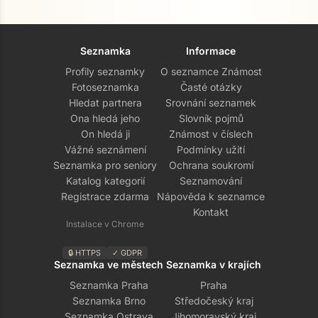
Seznamka
Informace
Profily seznamky
O seznamce Známost
Fotoseznamka
Časté otázky
Hledat partnera
Srovnání seznamek
Ona hledá jeho
Slovník pojmů
On hledá ji
Známost v číslech
Vážné seznámení
Podmínky užití
Seznamka pro seniory
Ochrana soukromí
Katalog kategorií
Seznamování
Registrace zdarma
Nápověda k seznamce
Kontakt
Instalace v Chrome
🔒 HTTPS
✓ GDPR
Seznamka ve městech
Seznamka v krajích
Seznamka Praha
Praha
Seznamka Brno
Středočeský kraj
Seznamka Ostrava
Jihomoravský kraj