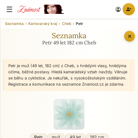
Známost
☰
person_add
account_circle
Seznamka
Karlovarský kraj
Cheb
Petr
Seznamka
✕
Petr 49 let 182 cm Cheb
Petr je muž (49 let, 182 cm) z Cheb, s hnědými vlasy, hnědýma
očima, běžné postavy. Hledá kamarádský vztah navždy. Věnuje
se běhu a cyklistice. Je nekuřák, s vysokoškolským vzděláním.
Registrace a komunikace na seznamce Znamost.cz je zdarma.
Petr
muž
49 let
182 cm