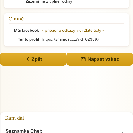
Zázemí
je z úplné rodiny
O mně
Můj facebook
- případné odkazy vidí
Zlaté účty
-
Tento profil
https://znamost.cz/?id=623897
mail
《 Zpět
Napsat vzkaz
Přejít na hlavní obsah
Kam dál
Seznamka Cheb