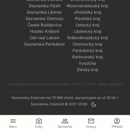
Seznamka Plzeň
Moravskoslezský kraj
Seznamka Liberec
Jihočeský kraj
Seznamka Olomouc
Plzeňský kraj
České Budějovice
Ústecký kraj
Hradec Králové
Liberecký kraj
Ústí nad Labem
Královéhradecký kraj
Seznamka Pardubice
Olomoucký kraj
Pardubický kraj
Karlovarský kraj
Vysočina
Zlínský kraj
Seznamka Známost sídlí na Vinohradech, Praha 3, 130 00, Česká republika
Seznamka Známost má 70 660 členů, seznamujete se už 25 let
♥
dark_mode
Seznamka Známost © 2001–2026
menu
camera_alt
group
mail
account_circle
Menu
Fotky
Seznamka
Vzkazy
Přihlásit