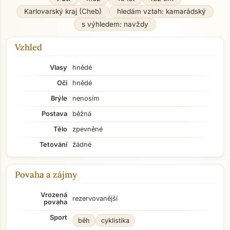
Karlovarský kraj (Cheb)
hledám vztah: kamarádský
s výhledem: navždy
Vzhled
Vlasy
hnědé
Oči
hnědé
Brýle
nenosím
Postava
běžná
Tělo
zpevněné
Tetování
žádné
Povaha a zájmy
Vrozená
rezervovanější
povaha
Sport
běh
cyklistika