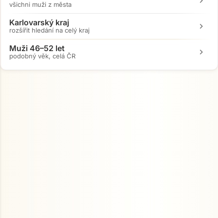
chevron_right
všichni muži z města
Karlovarský kraj
chevron_right
rozšířit hledání na celý kraj
Muži 46–52 let
chevron_right
podobný věk, celá ČR