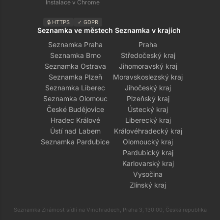
Instalace v Chrome
🔒 HTTPS
✓ GDPR
Seznamka ve městech
Seznamka v krajích
Seznamka Praha
Praha
Seznamka Brno
Středočeský kraj
Seznamka Ostrava
Jihomoravský kraj
Seznamka Plzeň
Moravskoslezský kraj
Seznamka Liberec
Jihočeský kraj
Seznamka Olomouc
Plzeňský kraj
České Budějovice
Ústecký kraj
Hradec Králové
Liberecký kraj
Ústí nad Labem
Královéhradecký kraj
Seznamka Pardubice
Olomoucký kraj
Pardubický kraj
Karlovarský kraj
Vysočina
Zlínský kraj
Seznamka Známost sídlí na Vinohradech, Praha 3, 130 00, Česká republika