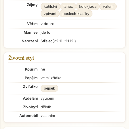
Zájmy
kutilství
tanec
kolo-jízda
vaření
zpívání
poslech klasiky
Věřím
v dobro
Mám se
jde to
Narození
Střelec
(22.11.-21.12.)
Životní styl
Kouřím
ne
Popíjím
velmi zřídka
Zvířátko
pejsek
Vzdělání
vyučení
Živobytí
dělník
Automobil
vlastním