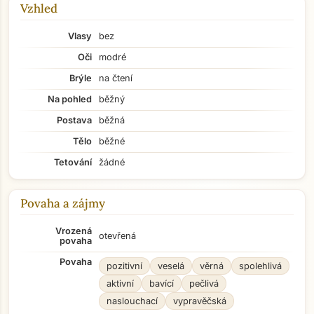
Vzhled
Vlasy
bez
Oči
modré
Brýle
na čtení
Na pohled
běžný
Postava
běžná
Tělo
běžné
Tetování
žádné
Povaha a zájmy
Vrozená
otevřená
povaha
Povaha
pozitivní
veselá
věrná
spolehlivá
aktivní
bavící
pečlivá
naslouchací
vypravěčská