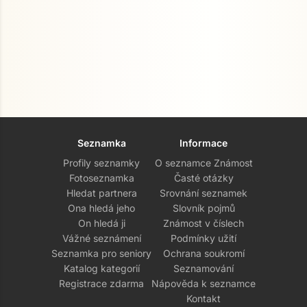
Seznamka
Informace
Profily seznamky
O seznamce Známost
Fotoseznamka
Časté otázky
Hledat partnera
Srovnání seznamek
Ona hledá jeho
Slovník pojmů
On hledá ji
Známost v číslech
Vážné seznámení
Podmínky užití
Seznamka pro seniory
Ochrana soukromí
Katalog kategorií
Seznamování
Registrace zdarma
Nápověda k seznamce
Kontakt