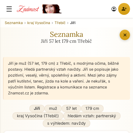
Známost
☰
person_add
account_circle
Seznamka
kraj Vysočina
Třebíč
Jiří
Seznamka
✕
Jiří 57 let 179 cm Třebíč
Jiří je muž (57 let, 179 cm) z Třebíč, s modrýma očima, běžné
postavy. Hledá partnerský vztah navždy. Jiří se popisuje jako
pozitivní, veselý, věrný, spolehlivý a aktivní. Mezi jeho zájmy
patří kutilství, tanec, jízda na kole a vaření. Je nekuřák, s
výučním listem. Registrace a komunikace na seznamce
Znamost.cz je zdarma.
Jiří
muž
57 let
179 cm
kraj Vysočina (Třebíč)
hledám vztah: partnerský
s výhledem: navždy