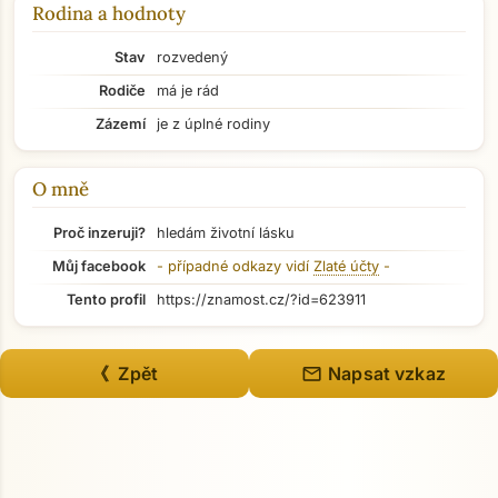
Rodina a hodnoty
Stav
rozvedený
Rodiče
má je rád
Zázemí
je z úplné rodiny
O mně
Proč inzeruji?
hledám životní lásku
Můj facebook
- případné odkazy vidí
Zlaté účty
-
Tento profil
https://znamost.cz/?id=623911
Přejít na hlavní obsah
mail
《 Zpět
Napsat vzkaz