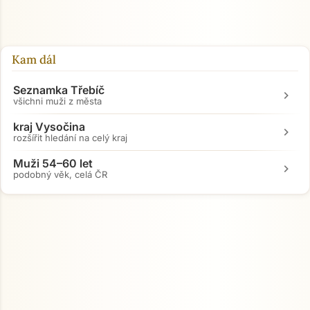
Kam dál
Seznamka Třebíč
chevron_right
všichni muži z města
kraj Vysočina
chevron_right
rozšířit hledání na celý kraj
Muži 54–60 let
chevron_right
podobný věk, celá ČR