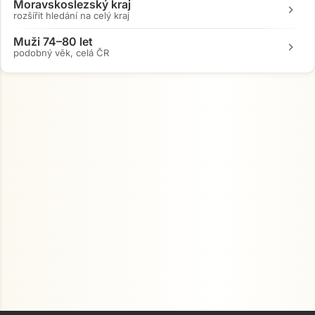
Moravskoslezský kraj
chevron_right
rozšířit hledání na celý kraj
Muži 74–80 let
chevron_right
podobný věk, celá ČR