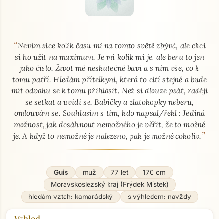
“
O mně - seznamka profil
Nevím sice kolik času mi na tomto světě zbývá, ale chci
si ho užít na maximum. Je mi kolik mi je, ale beru to jen
jako číslo. Život mě neskutečně baví a s ním vše, co k
tomu patří. Hledám přítelkyni, která to cítí stejně a bude
mít odvahu se k tomu přihlásit. Než si dlouze psát, raději
se setkat a uvidí se. Babičky a zlatokopky neberu,
omlouvám se. Souhlasím s tím, kdo napsal/řekl : Jediná
možnost, jak dosáhnout nemožného je věřit, že to možné
”
je. A když to nemožné je nalezeno, pak je možné cokoliv.
Guis
muž
77 let
170 cm
Moravskoslezský kraj (Frýdek Místek)
hledám vztah: kamarádský
s výhledem: navždy
Vzhled