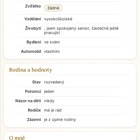
Zvířátko
žádné
Vzdělání
vysokoškolské
Živobytí
, jsem spokojený senior, částečně ještě
pracující
Bydlení
ve svém
Automobil
vlastním
Rodina a hodnoty
Přejít na hlavní obsah
Stav
rozvedený
Potomci
jeden
Názor na děti
nikdy
Rodiče
má je rád
Zázemí
je z úplné rodiny
O mně