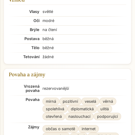
Vlasy
světlé
Oči
modré
Brýle
na čtení
Postava
běžná
Tělo
běžné
Tetování
žádné
Povaha a zájmy
Vrozená
rezervovanější
povaha
Povaha
mírná
pozitivní
veselá
věrná
spolehlivá
diplomatická
ulítlá
otevřená
naslouchací
podporující
Zájmy
občas o samotě
internet