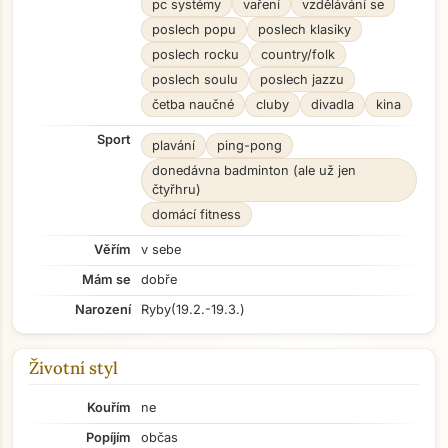
pc systémy
vaření
vzdělávání se
poslech popu
poslech klasiky
poslech rocku
country/folk
poslech soulu
poslech jazzu
četba naučné
cluby
divadla
kina
Sport
plavání
ping-pong
donedávna badminton (ale už jen
čtyřhru)
domácí fitness
Věřím
v sebe
Mám se
dobře
Narození
Ryby
(19.2.-19.3.)
Životní styl
Kouřím
ne
Popíjím
občas