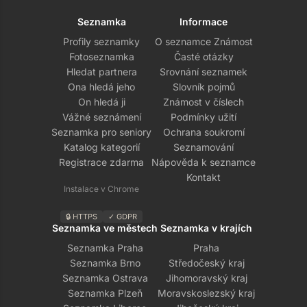
Seznamka
Informace
Profily seznamky
O seznamce Známost
Fotoseznamka
Časté otázky
Hledat partnera
Srovnání seznamek
Ona hledá jeho
Slovník pojmů
On hledá ji
Známost v číslech
Vážné seznámení
Podmínky užití
Seznamka pro seniory
Ochrana soukromí
Katalog kategorií
Seznamování
Registrace zdarma
Nápověda k seznamce
Kontakt
Instalace v Chrome
🔒 HTTPS
✓ GDPR
Seznamka ve městech
Seznamka v krajích
Seznamka Praha
Praha
Seznamka Brno
Středočeský kraj
Seznamka Ostrava
Jihomoravský kraj
Seznamka Plzeň
Moravskoslezský kraj