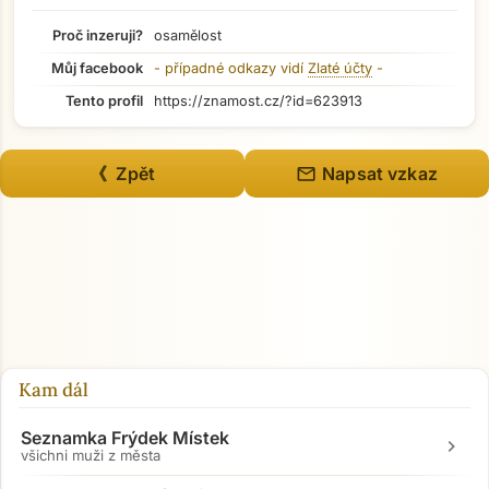
Proč inzeruji?
osamělost
Můj facebook
- případné odkazy vidí
Zlaté účty
-
Tento profil
https://znamost.cz/?id=623913
mail
《 Zpět
Napsat vzkaz
Kam dál
Seznamka Frýdek Místek
chevron_right
všichni muži z města