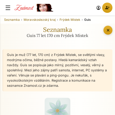
Známost
☰
person_add
account_circle
Seznamka
Moravskoslezský kraj
Frýdek Místek
Guis
Seznamka
✕
Guis 77 let 170 cm Frýdek Místek
Guis je muž (77 let, 170 cm) z Frýdek Místek, se světlými vlasy,
modrýma očima, běžné postavy. Hledá kamarádský vztah
navždy. Guis se popisuje jako mírný, pozitivní, veselý, věrný a
spolehlivý. Mezi jeho zájmy patří samota, internet, PC systémy a
vaření. Věnuje se plavání a ping-pongu. Je nekuřák, s
vysokoškolským vzděláním. Registrace a komunikace na
seznamce Znamost.cz je zdarma.