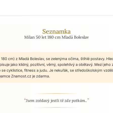
Seznamka
Milan 50 let 180 cm Mladá Boleslav
t, 180 cm) z Mladá Boleslav, se zelenýma očima, štíhlé postavy. Hl
isuje jako klidný, pozitivní, věrný, spolehlivý a obětavý. Mezi jeho
e se cyklistice, fitness a judu. Je nekuřák, se středoškolským vzdě
namce Znamost.cz je zdarma.
“
”
 - seznamka profil
Jsem zvědavý jestli tě zde potkám..