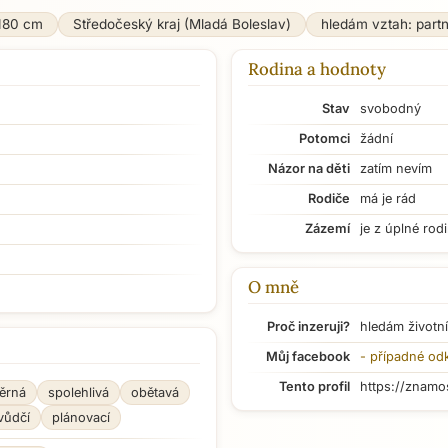
180 cm
Středočeský kraj (Mladá Boleslav)
hledám vztah: part
Rodina a hodnoty
Stav
svobodný
Potomci
žádní
Názor na děti
zatím nevím
Rodiče
má je rád
Zázemí
je z úplné rod
O mně
Proč inzeruji?
hledám životní
Můj facebook
- případné od
Tento profil
https://znamo
ěrná
spolehlivá
obětavá
vůdčí
plánovací