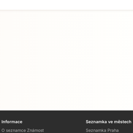
Informace
Seznamka ve městech
O seznamce Známost
Seznamka Praha