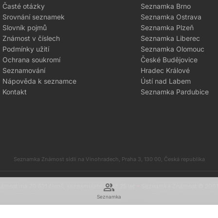
Časté otázky
Seznamka Brno
Srovnání seznamek
Seznamka Ostrava
Slovník pojmů
Seznamka Plzeň
Známost v číslech
Seznamka Liberec
Podmínky užití
Seznamka Olomouc
Ochrana soukromí
České Budějovice
Seznamování
Hradec Králové
Nápověda k seznamce
Ústí nad Labem
Kontakt
Seznamka Pardubice
Seznamka Známost sídlí na Vinohradech, Praha 3, 130 00, Česká republika
group
most má 70 621 členů, seznamujete se už 25 let
♥
Seznamka Známost © 200
Seznamka