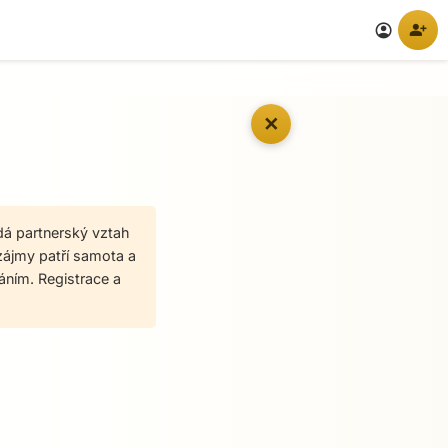
person_add
account_circle
✕
edá partnerský vztah
 zájmy patří samota a
láním. Registrace a