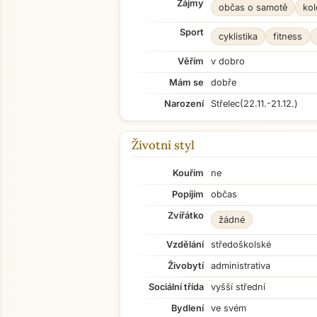
Zájmy
občas o samotě
kol
Sport
cyklistika
fitness
Věřím
v dobro
Mám se
dobře
Narození
Střelec
(22.11.-21.12.)
Životní styl
Kouřím
ne
Popíjím
občas
Zvířátko
žádné
Vzdělání
středoškolské
Živobytí
administrativa
Sociální třída
vyšší střední
Bydlení
ve svém