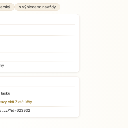
nerský
s výhledem: navždy
iny
 lásku
kazy vidí
Zlaté účty
-
st.cz/?id=623932