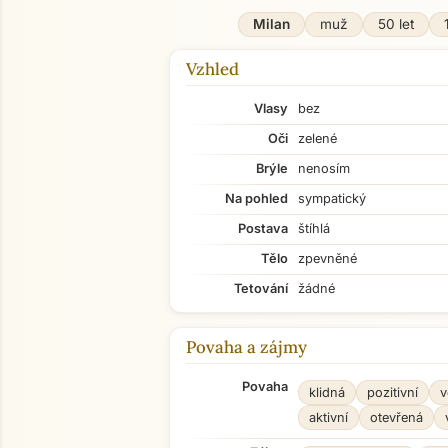
Milan
muž
50 let
Vzhled
Vlasy
bez
Oči
zelené
Brýle
nenosím
Na pohled
sympatický
Postava
štíhlá
Tělo
zpevněné
Tetování
žádné
Povaha a zájmy
Povaha
klidná
pozitivní
v
aktivní
otevřená