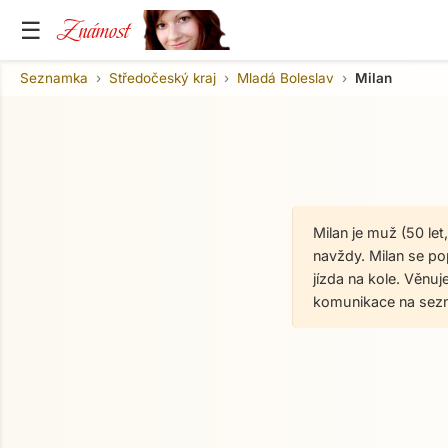
Známost
☰
Seznamka
Středočeský kraj
Mladá Boleslav
Milan
Milan je muž (50 le
navždy. Milan se pop
jízda na kole. Věnuj
komunikace na sez
O mně