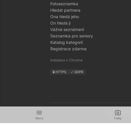
Fotoseznamka
Hledat partnera
Ona hledá jeho
On hledá ji
Vážné seznámení
Seznamka pro seniory
Katalog kategorií
Registrace zdarma
Instalace v Chrome
🔒 HTTPS
✓ GDPR
menu
camera_alt
Seznamka Zná
Menu
Fotky