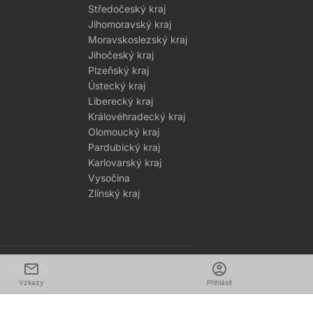
Středočeský kraj
Jihomoravský kraj
Moravskoslezský kraj
Jihočeský kraj
Plzeňský kraj
Ústecký kraj
Liberecký kraj
Královéhradecký kraj
Olomoucký kraj
Pardubický kraj
Karlovarský kraj
Vysočina
Zlínský kraj
mail
dark_mode
account_circle
1–2026
Vzkazy
Přihlásit