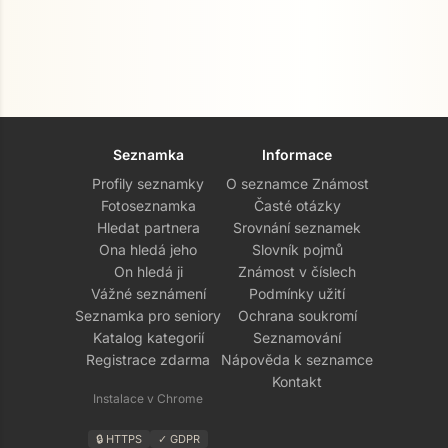
Seznamka
Informace
Profily seznamky
O seznamce Známost
Fotoseznamka
Časté otázky
Hledat partnera
Srovnání seznamek
Ona hledá jeho
Slovník pojmů
On hledá ji
Známost v číslech
Vážné seznámení
Podmínky užití
Seznamka pro seniory
Ochrana soukromí
Katalog kategorií
Seznamování
Registrace zdarma
Nápověda k seznamce
Kontakt
Instalace v Chrome
🔒 HTTPS
✓ GDPR