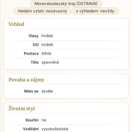
Moravskoslezský kraj (OSTRAVA)
hledám vztah: nezávazný
s výhledem: navždy
Vzhled
Vlasy
hnědé
Oči
hnědé
Postava
štíhlá
Tělo
zpevněné
Povaha a zájmy
Mám se
skvěle
Životní styl
Kouřím
ne
Vzdělání
vysokoškolské