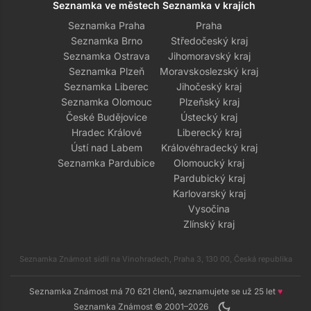
Seznamka ve městech
Seznamka v krajích
Seznamka Praha
Praha
Seznamka Brno
Středočeský kraj
Seznamka Ostrava
Jihomoravský kraj
Seznamka Plzeň
Moravskoslezský kraj
Seznamka Liberec
Jihočeský kraj
Seznamka Olomouc
Plzeňský kraj
České Budějovice
Ústecký kraj
Hradec Králové
Liberecký kraj
Ústí nad Labem
Královéhradecký kraj
Seznamka Pardubice
Olomoucký kraj
Pardubický kraj
Karlovarský kraj
Vysočina
Zlínský kraj
Seznamka Známost sídlí na Vinohradech, Praha 3, 130 00, Česká republika
Seznamka Známost má 70 621 členů, seznamujete se už 25 let
♥
dark_mode
Seznamka Známost © 2001–2026