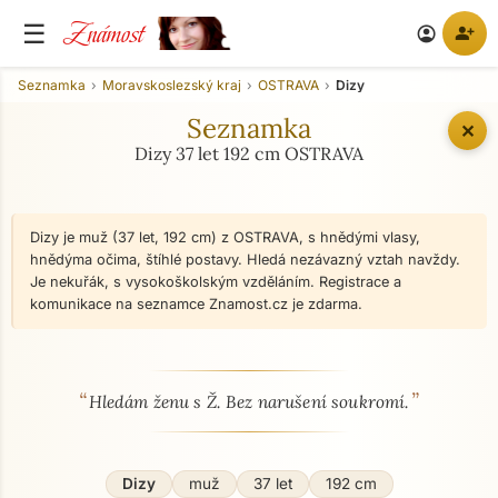
Známost
☰
person_add
account_circle
Seznamka
Moravskoslezský kraj
OSTRAVA
Dizy
Seznamka
✕
Dizy 37 let 192 cm OSTRAVA
Dizy je muž (37 let, 192 cm) z OSTRAVA, s hnědými vlasy,
hnědýma očima, štíhlé postavy. Hledá nezávazný vztah navždy.
Je nekuřák, s vysokoškolským vzděláním. Registrace a
komunikace na seznamce Znamost.cz je zdarma.
“
”
O mně - seznamka profil
Hledám ženu s Ž. Bez narušení soukromí.
Dizy
muž
37 let
192 cm