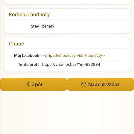
Rodina a hodnoty
Stav
ženatý
O mně
Můj facebook
- případné odkazy vidí
Zlaté účty
-
Tento profil
https://znamost.cz/?id=623934
mail
《 Zpět
Napsat vzkaz