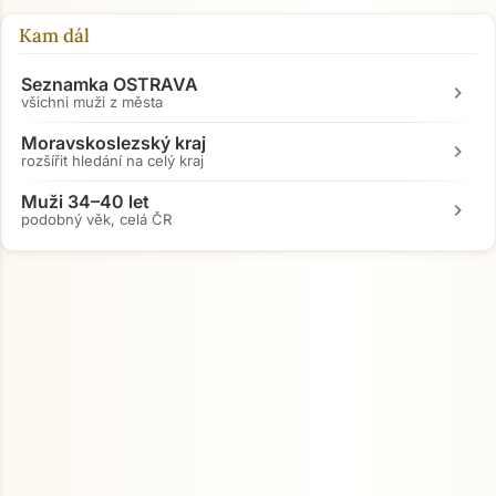
Kam dál
Přejít na hlavní obsah
Seznamka OSTRAVA
chevron_right
všichni muži z města
Moravskoslezský kraj
chevron_right
rozšířit hledání na celý kraj
Muži 34–40 let
chevron_right
podobný věk, celá ČR