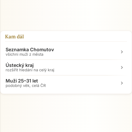
Kam dál
Seznamka Chomutov
chevron_right
všichni muži z města
Ústecký kraj
chevron_right
rozšířit hledání na celý kraj
Muži 25–31 let
chevron_right
podobný věk, celá ČR