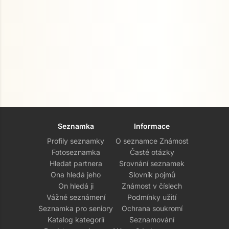
Seznamka
Informace
Profily seznamky
O seznamce Známost
Fotoseznamka
Časté otázky
Hledat partnera
Srovnání seznamek
Ona hledá jeho
Slovník pojmů
On hledá ji
Známost v číslech
Vážné seznámení
Podmínky užití
Seznamka pro seniory
Ochrana soukromí
Katalog kategorií
Seznamování