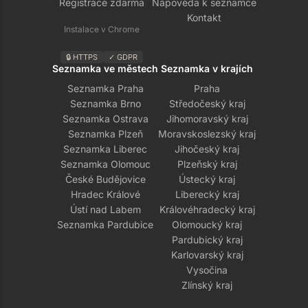
Registrace zdarma
Nápověda k seznamce
Kontakt
Instalace v Chrome
🔒 HTTPS
✓ GDPR
Seznamka ve městech
Seznamka v krajích
Seznamka Praha
Praha
Seznamka Brno
Středočeský kraj
Seznamka Ostrava
Jihomoravský kraj
Seznamka Plzeň
Moravskoslezský kraj
Seznamka Liberec
Jihočeský kraj
Seznamka Olomouc
Plzeňský kraj
České Budějovice
Ústecký kraj
Hradec Králové
Liberecký kraj
Ústí nad Labem
Královéhradecký kraj
Seznamka Pardubice
Olomoucký kraj
Pardubický kraj
Karlovarský kraj
Vysočina
Zlínský kraj