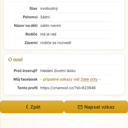
Stav
svobodný
Potomci
žádní
Názor na děti
zatím nevím
Přejít na hlavní obsah
Rodiče
má je rád
Zázemí
rodiče se rozvedli
O mně
Proč inzeruji?
hledám životní lásku
Můj facebook
- případné odkazy vidí
Zlaté účty
-
Tento profil
https://znamost.cz/?id=623946
mail
《 Zpět
Napsat vzkaz