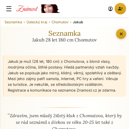
Známost
☰
person_add
account_circle
Seznamka
Ústecký kraj
Chomutov
Jakub
Seznamka
✕
Jakub 28 let 180 cm Chomutov
Jakub je muž (28 let, 180 cm) z Chomutova, s blond vlasy,
modrýma očima, štíhlé postavy. Hledá partnerský vztah navždy.
Jakub se popisuje jako mírný, klidný, věrný, spolehlivý a obětavý.
Mezi jeho zájmy patří samota, internet, PC hry a vaření. Věnuje
se turistice. Je nekuřák, se středoškolským vzděláním.
Registrace a komunikace na seznamce Znamost.cz je zdarma.
“
O mně - seznamka profil
Zdravím, jsem mladý 24letý kluk z Chomutova, který by
se rád seznámil s dívkou ve věku 20-25 let také z
Chomutova.