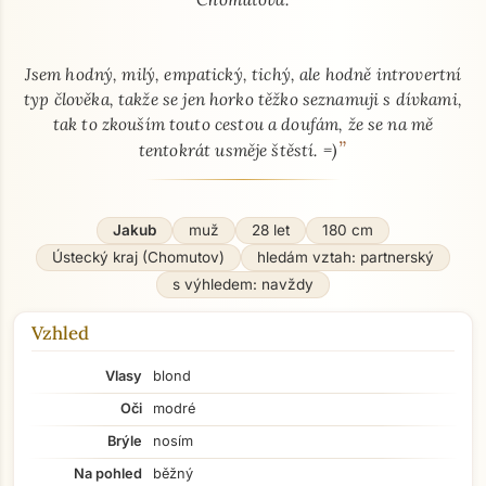
Jsem hodný, milý, empatický, tichý, ale hodně introvertní
typ člověka, takže se jen horko těžko seznamuji s dívkami,
tak to zkouším touto cestou a doufám, že se na mě
”
tentokrát usměje štěstí. =)
Jakub
muž
28 let
180 cm
Ústecký kraj (Chomutov)
hledám vztah: partnerský
s výhledem: navždy
Vzhled
Vlasy
blond
Oči
modré
Brýle
nosím
Na pohled
běžný