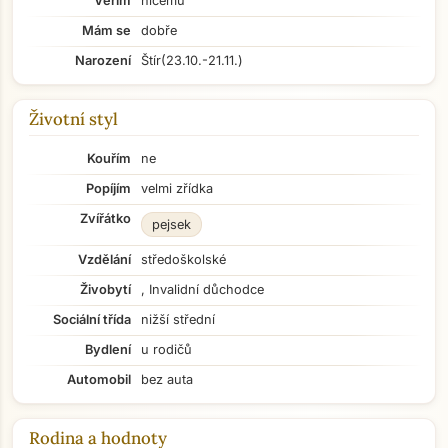
Věřím
ničemu
Mám se
dobře
Narození
Štír
(23.10.-21.11.)
Životní styl
Kouřím
ne
Popíjím
velmi zřídka
Zvířátko
pejsek
Vzdělání
středoškolské
Živobytí
, Invalidní důchodce
Sociální třída
nižší střední
Bydlení
u rodičů
Automobil
bez auta
Rodina a hodnoty