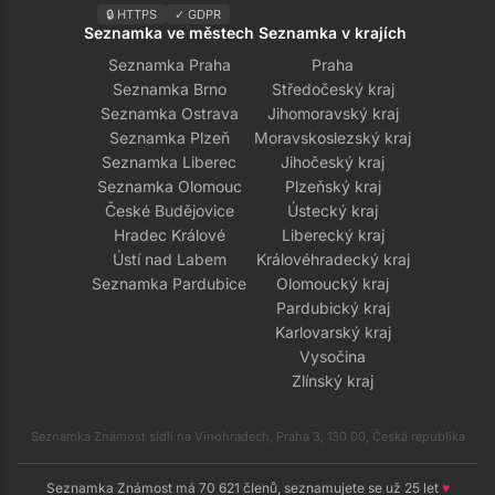
🔒 HTTPS
✓ GDPR
Seznamka ve městech
Seznamka v krajích
Seznamka Praha
Praha
Seznamka Brno
Středočeský kraj
Seznamka Ostrava
Jihomoravský kraj
Seznamka Plzeň
Moravskoslezský kraj
Seznamka Liberec
Jihočeský kraj
Seznamka Olomouc
Plzeňský kraj
České Budějovice
Ústecký kraj
Hradec Králové
Liberecký kraj
Ústí nad Labem
Královéhradecký kraj
Seznamka Pardubice
Olomoucký kraj
Pardubický kraj
Karlovarský kraj
Vysočina
Zlínský kraj
Seznamka Známost sídlí na Vinohradech, Praha 3, 130 00, Česká republika
Seznamka Známost má 70 621 členů, seznamujete se už 25 let
♥