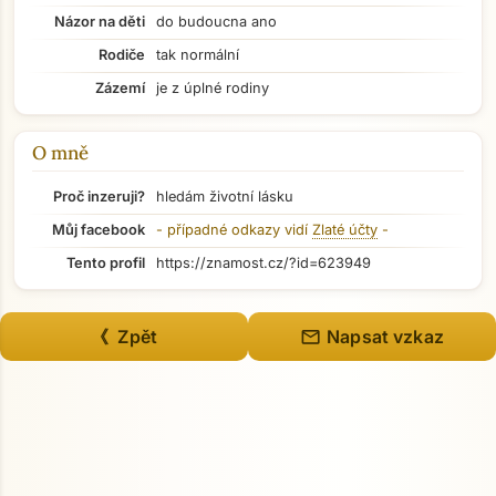
Názor na děti
do budoucna ano
Rodiče
tak normální
Přejít na hlavní obsah
Zázemí
je z úplné rodiny
O mně
Proč inzeruji?
hledám životní lásku
Můj facebook
- případné odkazy vidí
Zlaté účty
-
Tento profil
https://znamost.cz/?id=623949
mail
《 Zpět
Napsat vzkaz