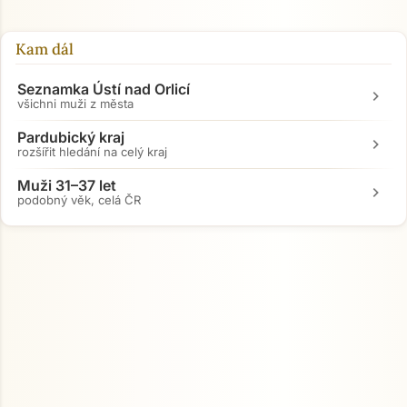
Kam dál
Seznamka Ústí nad Orlicí
chevron_right
všichni muži z města
Pardubický kraj
chevron_right
rozšířit hledání na celý kraj
Muži 31–37 let
chevron_right
podobný věk, celá ČR