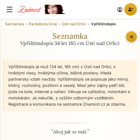
Známost
☰
person_add
account_circle
Seznamka
Pardubický kraj
Ústí nad Orlicí
Vpříštímdopis
Seznamka
✕
Vpříštímdopis 34 let 185 cm Ústí nad Orlicí
Vpříštímdopis je muž (34 let, 185 cm) z Ústí nad Orlicí, s
hnědými vlasy, hnědýma očima, běžné postavy. Hledá
partnerský vztah navždy. Vpříštímdopis se popisuje jako mírný,
klidný, rozhodný, pozitivní a veselý. Mezi jeho zájmy patří šití,
jízda na kole, internet a vaření. Věnuje se cyklistice, motorkám a
motokárám. Je nekuřák, s vyšším odborným vzděláním.
Registrace a komunikace na seznamce Znamost.cz je zdarma.
“
”
O mně - seznamka profil
Ahoj jak se máš