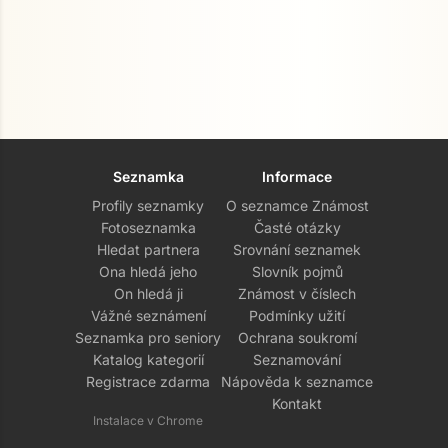
Seznamka
Informace
Profily seznamky
O seznamce Známost
Fotoseznamka
Časté otázky
Hledat partnera
Srovnání seznamek
Ona hledá jeho
Slovník pojmů
On hledá ji
Známost v číslech
Vážné seznámení
Podmínky užití
Seznamka pro seniory
Ochrana soukromí
Katalog kategorií
Seznamování
Registrace zdarma
Nápověda k seznamce
Kontakt
Instalace v Chrome