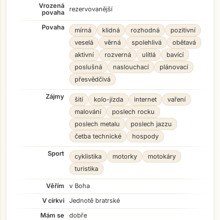
Vrozená
rezervovanější
povaha
Povaha
mírná
klidná
rozhodná
pozitivní
veselá
věrná
spolehlivá
obětavá
aktivní
rozverná
ulítlá
bavící
poslušná
naslouchací
plánovací
přesvědčivá
Zájmy
šití
kolo-jízda
internet
vaření
malování
poslech rocku
poslech metalu
poslech jazzu
četba technické
hospody
Sport
cyklistika
motorky
motokáry
turistika
Věřím
v Boha
V církvi
Jednotě bratrské
Mám se
dobře