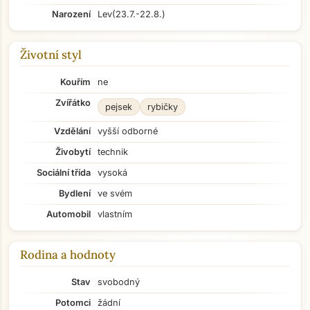
Narození
Lev
(23.7.-22.8.)
Životní styl
Kouřím
ne
Zvířátko
pejsek
rybičky
Vzdělání
vyšší odborné
Živobytí
technik
Sociální třída
vysoká
Bydlení
ve svém
Automobil
vlastním
Rodina a hodnoty
Stav
svobodný
Potomci
žádní