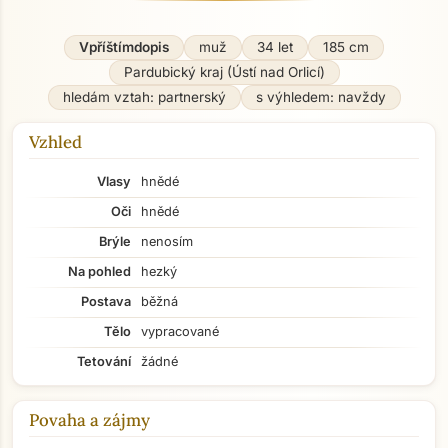
Vpříštímdopis
muž
34 let
185 cm
Pardubický kraj (Ústí nad Orlicí)
hledám vztah: partnerský
s výhledem: navždy
Vzhled
Vlasy
hnědé
Oči
hnědé
Brýle
nenosím
Na pohled
hezký
Postava
běžná
Tělo
vypracované
Tetování
žádné
Povaha a zájmy