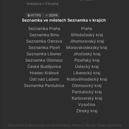
Instalace v Chrome
🔒 HTTPS
✓ GDPR
Seznamka ve městech
Seznamka v krajích
Seznamka Praha
Praha
Seznamka Brno
Středočeský kraj
Seznamka Ostrava
Jihomoravský kraj
Seznamka Plzeň
Moravskoslezský kraj
Seznamka Liberec
Jihočeský kraj
Seznamka Olomouc
Plzeňský kraj
České Budějovice
Ústecký kraj
Hradec Králové
Liberecký kraj
Ústí nad Labem
Královéhradecký kraj
Seznamka Pardubice
Olomoucký kraj
Pardubický kraj
Karlovarský kraj
Vysočina
Zlínský kraj
Seznamka Známost sídlí na Vinohradech, Praha 3, 130 00, Česká republika