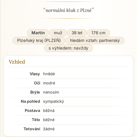
“
”
O mně - seznamka profil
normální kluk z Plzně
Martin
muž
38 let
176 cm
Plzeňský kraj (PLZEŇ)
hledám vztah: partnerský
s výhledem: navždy
Vzhled
Vlasy
hnědé
Oči
modré
Brýle
nenosím
Na pohled
sympatický
Postava
běžná
Tělo
běžné
Tetování
žádné