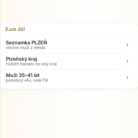
Kam dál
Seznamka PLZEŇ
chevron_right
všichni muži z města
Plzeňský kraj
chevron_right
rozšířit hledání na celý kraj
Muži 35–41 let
chevron_right
podobný věk, celá ČR