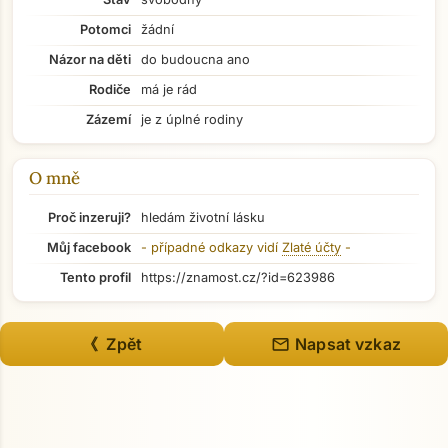
Potomci
žádní
Názor na děti
do budoucna ano
Rodiče
má je rád
Zázemí
je z úplné rodiny
O mně
Proč inzeruji?
hledám životní lásku
Můj facebook
- případné odkazy vidí
Zlaté účty
-
Tento profil
https://znamost.cz/?id=623986
Přejít na hlavní obsah
mail
《 Zpět
Napsat vzkaz