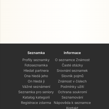
Seznamka
Informace
Profily seznamky
O seznamce Známost
Fotoseznamka
Časté otázky
Hledat partnera
Srovnání seznamek
Ona hledá jeho
Slovník pojmů
On hledá ji
Známost v číslech
Vážné seznámení
Podmínky užití
Seznamka pro seniory
Ochrana soukromí
Katalog kategorií
Seznamování
Registrace zdarma
Nápověda k seznamce
Kontakt