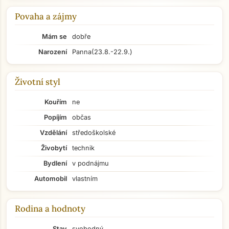
Povaha a zájmy
Mám se
dobře
Narození
Panna
(23.8.-22.9.)
Životní styl
Kouřím
ne
Popíjím
občas
Vzdělání
středoškolské
Živobytí
technik
Bydlení
v podnájmu
Automobil
vlastním
Rodina a hodnoty
Stav
svobodný