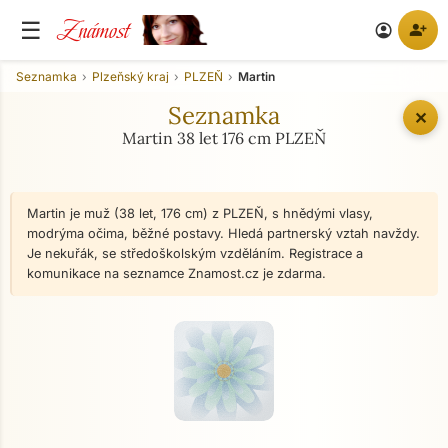
Známost
☰
person_add
account_circle
Seznamka
Plzeňský kraj
PLZEŇ
Martin
Seznamka
✕
Martin 38 let 176 cm PLZEŇ
Martin je muž (38 let, 176 cm) z PLZEŇ, s hnědými vlasy,
modrýma očima, běžné postavy. Hledá partnerský vztah navždy.
Je nekuřák, se středoškolským vzděláním. Registrace a
komunikace na seznamce Znamost.cz je zdarma.