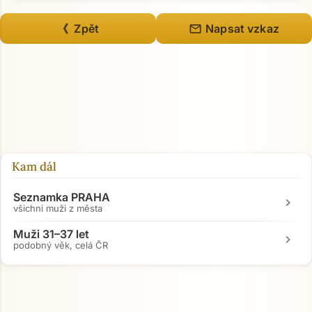
mail
《 Zpět
Napsat vzkaz
Kam dál
Seznamka PRAHA
chevron_right
všichni muži z města
Muži 31–37 let
chevron_right
podobný věk, celá ČR
Přejít na hlavní obsah