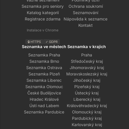
Seznamka pro seniory
Ochrana soukromí
Katalog kategorií
Seznamování
Registrace zdarma
Nápověda k seznamce
Kontakt
Instalace v Chrome
🔒 HTTPS
✓ GDPR
Seznamka ve městech
Seznamka v krajích
Seznamka Praha
Praha
Seznamka Brno
Středočeský kraj
Seznamka Ostrava
Jihomoravský kraj
Seznamka Plzeň
Moravskoslezský kraj
Seznamka Liberec
Jihočeský kraj
Seznamka Olomouc
Plzeňský kraj
České Budějovice
Ústecký kraj
Hradec Králové
Liberecký kraj
Ústí nad Labem
Královéhradecký kraj
Seznamka Pardubice
Olomoucký kraj
Pardubický kraj
Karlovarský kraj