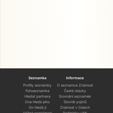
Seznamka
Informace
Profily seznamky
O seznamce Známost
Fotoseznamka
Časté otázky
Hledat partnera
Srovnání seznamek
Ona hledá jeho
Slovník pojmů
On hledá ji
Známost v číslech
Vážné seznámení
Podmínky užití