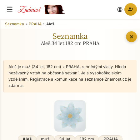
Známost
☰
person_add
account_circle
Seznamka
PRAHA
Aleš
Seznamka
✕
Aleš 34 let 182 cm PRAHA
Aleš je muž (34 let, 182 cm) z PRAHA, s hnědými vlasy. Hledá
nezávazný vztah na občasná setkání. Je s vysokoškolským
vzděláním. Registrace a komunikace na seznamce Znamost.cz je
zdarma.
Aleš
muž
34 let
182 cm
PRAHA