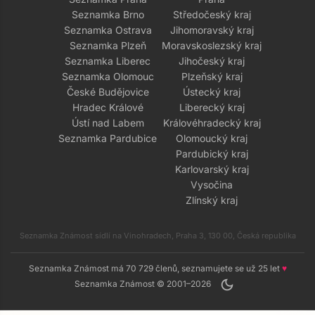
Seznamka Brno
Středočeský kraj
Seznamka Ostrava
Jihomoravský kraj
Seznamka Plzeň
Moravskoslezský kraj
Seznamka Liberec
Jihočeský kraj
Seznamka Olomouc
Plzeňský kraj
České Budějovice
Ústecký kraj
Hradec Králové
Liberecký kraj
Ústí nad Labem
Královéhradecký kraj
Seznamka Pardubice
Olomoucký kraj
Pardubický kraj
Karlovarský kraj
Vysočina
Zlínský kraj
Seznamka Známost sídlí na Vinohradech, Praha 3, 130 00, Česká republika
Seznamka Známost má 70 729 členů, seznamujete se už 25 let
♥
dark_mode
Seznamka Známost © 2001–2026