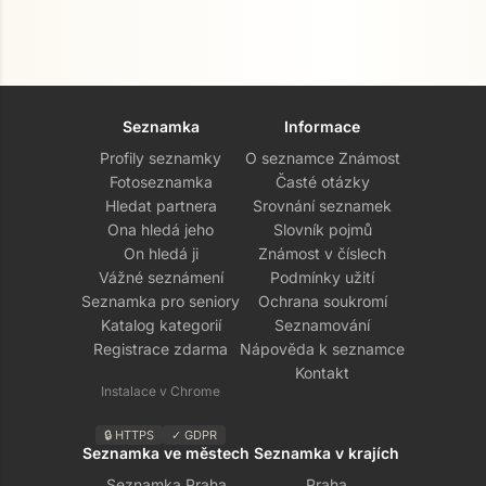
Seznamka
Informace
Profily seznamky
O seznamce Známost
Fotoseznamka
Časté otázky
Hledat partnera
Srovnání seznamek
Ona hledá jeho
Slovník pojmů
On hledá ji
Známost v číslech
Vážné seznámení
Podmínky užití
Seznamka pro seniory
Ochrana soukromí
Katalog kategorií
Seznamování
Registrace zdarma
Nápověda k seznamce
Kontakt
Instalace v Chrome
🔒 HTTPS
✓ GDPR
Seznamka ve městech
Seznamka v krajích
Seznamka Praha
Praha