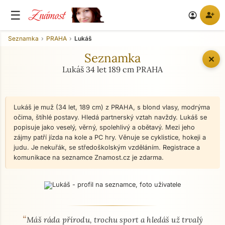
Známost
☰
person_add
account_circle
Seznamka
PRAHA
Lukáš
Seznamka
✕
Lukáš 34 let 189 cm PRAHA
Lukáš je muž (34 let, 189 cm) z PRAHA, s blond vlasy, modrýma
očima, štíhlé postavy. Hledá partnerský vztah navždy. Lukáš se
popisuje jako veselý, věrný, spolehlivý a obětavý. Mezi jeho
zájmy patří jízda na kole a PC hry. Věnuje se cyklistice, hokeji a
judu. Je nekuřák, se středoškolským vzděláním. Registrace a
komunikace na seznamce Znamost.cz je zdarma.
“
O mně - seznamka profil
Máš ráda přírodu, trochu sport a hledáš už trvalý