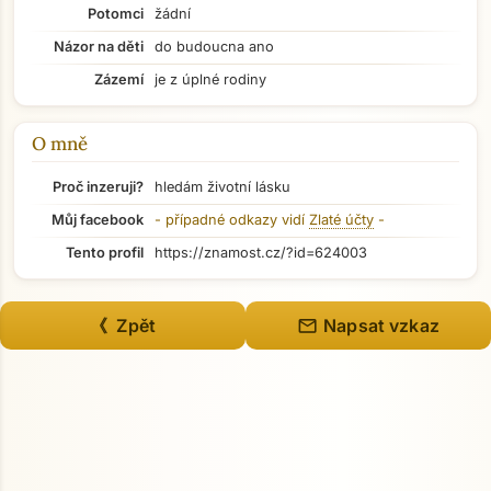
Potomci
žádní
Názor na děti
do budoucna ano
Zázemí
je z úplné rodiny
O mně
Proč inzeruji?
hledám životní lásku
Můj facebook
- případné odkazy vidí
Zlaté účty
-
Tento profil
https://znamost.cz/?id=624003
Přejít na hlavní obsah
mail
《 Zpět
Napsat vzkaz