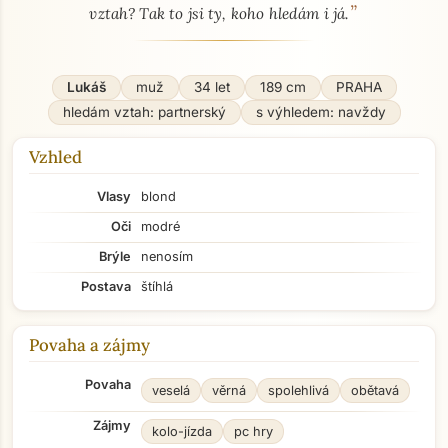
”
vztah? Tak to jsi ty, koho hledám i já.
Lukáš
muž
34 let
189 cm
PRAHA
hledám vztah: partnerský
s výhledem: navždy
Vzhled
Vlasy
blond
Oči
modré
Brýle
nenosím
Postava
štíhlá
Povaha a zájmy
Povaha
veselá
věrná
spolehlivá
obětavá
Zájmy
kolo-jízda
pc hry