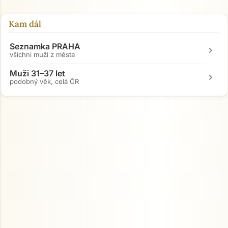
Kam dál
Seznamka PRAHA
chevron_right
všichni muži z města
Muži 31–37 let
chevron_right
podobný věk, celá ČR