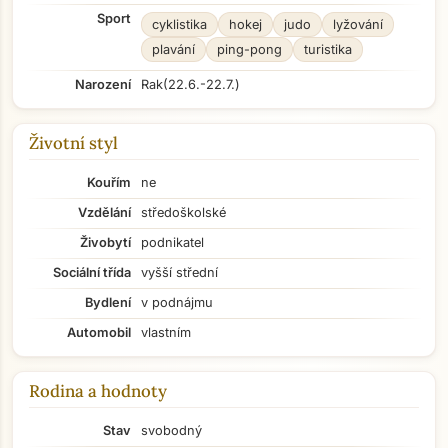
Sport
cyklistika
hokej
judo
lyžování
plavání
ping-pong
turistika
Narození
Rak
(22.6.-22.7.)
Životní styl
Kouřím
ne
Vzdělání
středoškolské
Živobytí
podnikatel
Sociální třída
vyšší střední
Bydlení
v podnájmu
Automobil
vlastním
Rodina a hodnoty
Stav
svobodný