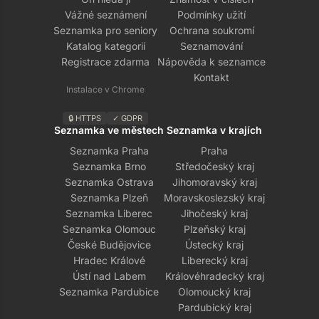
Vážné seznámení
Podmínky užití
Seznamka pro seniory
Ochrana soukromí
Katalog kategorií
Seznamování
Registrace zdarma
Nápověda k seznamce
Kontakt
Instalace v Chrome
🔒 HTTPS
✓ GDPR
Seznamka ve městech
Seznamka v krajích
Seznamka Praha
Praha
Seznamka Brno
Středočeský kraj
Seznamka Ostrava
Jihomoravský kraj
Seznamka Plzeň
Moravskoslezský kraj
Seznamka Liberec
Jihočeský kraj
Seznamka Olomouc
Plzeňský kraj
České Budějovice
Ústecký kraj
Hradec Králové
Liberecký kraj
Ústí nad Labem
Královéhradecký kraj
Seznamka Pardubice
Olomoucký kraj
Pardubický kraj