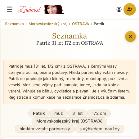
Známost
☰
person_add
account_circle
Seznamka
Moravskoslezský kraj
OSTRAVA
Patrik
Seznamka
✕
Patrik 31 let 172 cm OSTRAVA
Patrik je muž (31 let, 172 cm) z OSTRAVA, s černými vlasy,
černýma očima, běžné postavy. Hledá partnerský vztah navždy.
Patrik se popisuje jako klidný, rozhodný, neústupný, pozitivní a
veselý. Mezi jeho zájmy patří samota, tanec, jízda na kole a
vaření. Věnuje se běhu, cyklistice a plavání. Je s výučním listem.
Registrace a komunikace na seznamce Znamost.cz je zdarma.
Patrik
muž
31 let
172 cm
Moravskoslezský kraj (OSTRAVA)
hledám vztah: partnerský
s výhledem: navždy