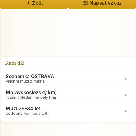
mail
《 Zpět
Napsat vzkaz
Kam dál
Seznamka OSTRAVA
chevron_right
všichni muži z města
Moravskoslezský kraj
chevron_right
rozšířit hledání na celý kraj
Muži 28–34 let
chevron_right
podobný věk, celá ČR