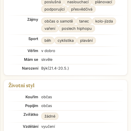
poslušná
naslouchací
plánovací
podporující
přesvědčivá
Zájmy
občas o samotě
tanec
kolo-jízda
vaření
poslech hiphopu
Sport
běh
cyklistika
plavání
Věřím
v dobro
Mám se
skvěle
Narození
Býk
(21.4-20.5.)
Životní styl
Kouřím
občas
Popíjím
občas
Zvířátko
žádné
Vzdělání
vyučení