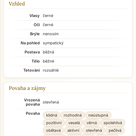
Vzhled
Vlasy
černé
Oči
černé
Brýle
nenosím
Na pohled
sympatický
Postava
běžná
Tělo
běžné
Tetování
rozsáhlé
Povaha a zájmy
Vrozená
otevřená
povaha
Povaha
klidná
rozhodná
neústupná
pozitivní
veselá
věrná
spolehlivá
obětavá
aktivní
otevřená
pečlivá