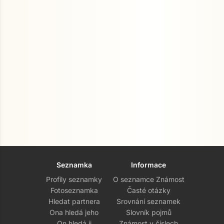
Seznamka
Informace
Profily seznamky
O seznamce Známost
Fotoseznamka
Časté otázky
Hledat partnera
Srovnání seznamek
Ona hledá jeho
Slovník pojmů
On hledá ji
Známost v číslech