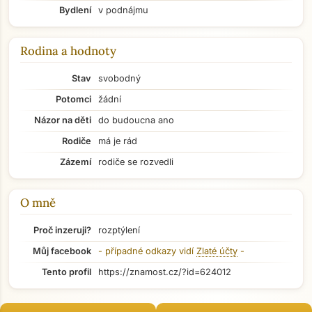
Bydlení
v podnájmu
Rodina a hodnoty
Stav
svobodný
Potomci
žádní
Názor na děti
do budoucna ano
Rodiče
má je rád
Zázemí
rodiče se rozvedli
O mně
Proč inzeruji?
rozptýlení
Můj facebook
- případné odkazy vidí
Zlaté účty
-
Přejít na hlavní obsah
Tento profil
https://znamost.cz/?id=624012