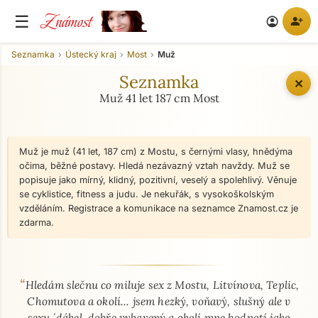
Známost
☰
person_add
account_circle
Seznamka
Ústecký kraj
Most
Muž
Seznamka
✕
Muž 41 let 187 cm Most
Muž je muž (41 let, 187 cm) z Mostu, s černými vlasy, hnědýma
očima, běžné postavy. Hledá nezávazný vztah navždy. Muž se
popisuje jako mírný, klidný, pozitivní, veselý a spolehlivý. Věnuje
se cyklistice, fitness a judu. Je nekuřák, s vysokoškolským
vzděláním. Registrace a komunikace na seznamce Znamost.cz je
zdarma.
“
O mně - seznamka profil
Hledám slečnu co miluje sex z Mostu, Litvínova, Teplic,
Chomutova a okolí... jsem hezký, voňavý, slušný ale v
sexu ´dábel, dobře vybavený a okolí mne hodnotí jako