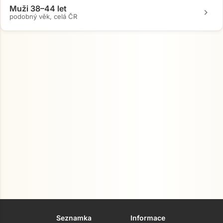
Muži 38–44 let
chevron_right
podobný věk, celá ČR
Seznamka
Informace