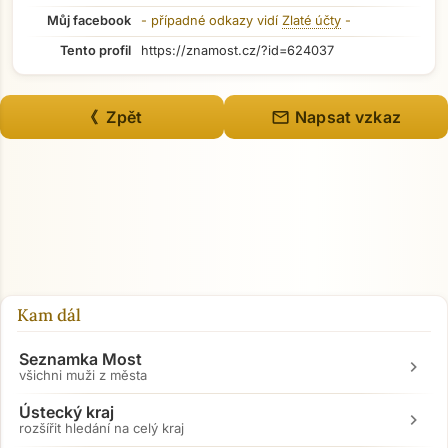
Můj facebook
- případné odkazy vidí
Zlaté účty
-
Tento profil
https://znamost.cz/?id=624037
mail
《 Zpět
Napsat vzkaz
Kam dál
Seznamka Most
chevron_right
všichni muži z města
Ústecký kraj
chevron_right
rozšířit hledání na celý kraj