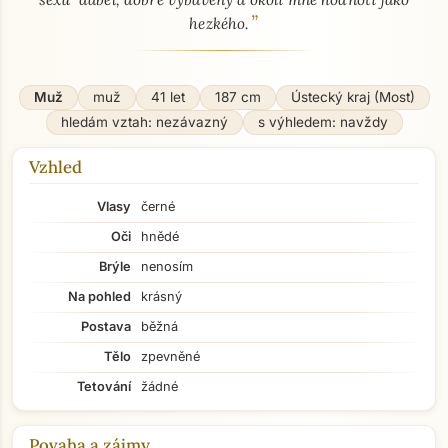
”
hezkého.
Muž
muž
41 let
187 cm
Ústecký kraj (Most)
hledám vztah: nezávazný
s výhledem: navždy
Vzhled
Vlasy
černé
Oči
hnědé
Brýle
nenosím
Na pohled
krásný
Postava
běžná
Tělo
zpevněné
Tetování
žádné
Povaha a zájmy