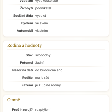
Vzdělání
vysokoškolské
Živobytí
podnikatel
Sociální třída
vysoká
Bydlení
ve svém
Automobil
vlastním
Rodina a hodnoty
Stav
svobodný
Potomci
žádní
Názor na děti
do budoucna ano
Rodiče
má je rád
Zázemí
je z úplné rodiny
O mně
Přejít na hlavní obsah
Proč inzeruji?
rozptýlení