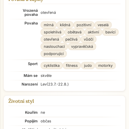
Vrozená
otevřená
povaha
Povaha
mírná
klidná
pozitivní
veselá
spolehlivá
obětavá
aktivní
bavící
otevřená
pečlivá
vůdčí
naslouchací
vypravěčská
podporující
Sport
cyklistika
fitness
judo
motorky
Mám se
skvěle
Narození
Lev
(23.7.-22.8.)
Životní styl
Kouřím
ne
Popíjím
občas