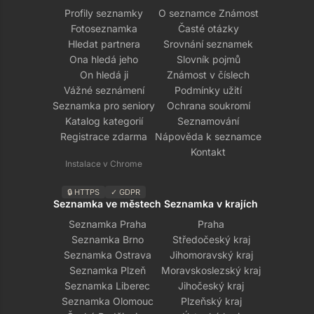
Profily seznamky
O seznamce Známost
Fotoseznamka
Časté otázky
Hledat partnera
Srovnání seznamek
Ona hledá jeho
Slovník pojmů
On hledá ji
Známost v číslech
Vážné seznámení
Podmínky užití
Seznamka pro seniory
Ochrana soukromí
Katalog kategorií
Seznamování
Registrace zdarma
Nápověda k seznamce
Kontakt
Instalace v Chrome
🔒 HTTPS
✓ GDPR
Seznamka ve městech
Seznamka v krajích
Seznamka Praha
Praha
Seznamka Brno
Středočeský kraj
Seznamka Ostrava
Jihomoravský kraj
Seznamka Plzeň
Moravskoslezský kraj
Seznamka Liberec
Jihočeský kraj
Seznamka Olomouc
Plzeňský kraj