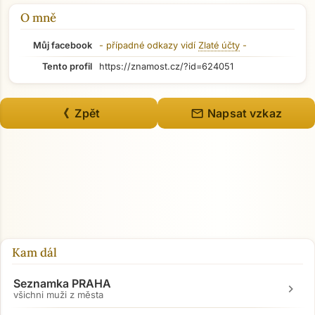
O mně
Můj facebook
- případné odkazy vidí
Zlaté účty
-
Tento profil
https://znamost.cz/?id=624051
mail
《 Zpět
Napsat vzkaz
Kam dál
Seznamka PRAHA
chevron_right
všichni muži z města