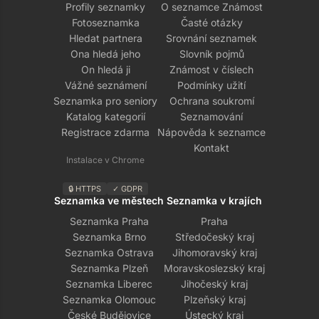
Profily seznamky
O seznamce Známost
Fotoseznamka
Časté otázky
Hledat partnera
Srovnání seznamek
Ona hledá jeho
Slovník pojmů
On hledá ji
Známost v číslech
Vážné seznámení
Podmínky užití
Seznamka pro seniory
Ochrana soukromí
Katalog kategorií
Seznamování
Registrace zdarma
Nápověda k seznamce
Kontakt
Instalace v Chrome
🔒 HTTPS
✓ GDPR
Seznamka ve městech
Seznamka v krajích
Seznamka Praha
Praha
Seznamka Brno
Středočeský kraj
Seznamka Ostrava
Jihomoravský kraj
Seznamka Plzeň
Moravskoslezský kraj
Seznamka Liberec
Jihočeský kraj
Seznamka Olomouc
Plzeňský kraj
České Budějovice
Ústecký kraj