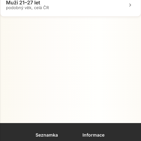
Muži 21–27 let
chevron_right
podobný věk, celá ČR
Přejít na hlavní obsah
Seznamka
Informace