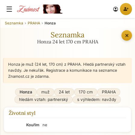
Známost
☰
person_add
account_circle
Seznamka
PRAHA
Honza
Seznamka
✕
Honza 24 let 170 cm PRAHA
Honza je muž (24 let, 170 cm) z PRAHA. Hledá partnerský vztah
navždy. Je nekuřák. Registrace a komunikace na seznamce
Znamost.cz je zdarma.
Honza
muž
24 let
170 cm
PRAHA
hledám vztah: partnerský
s výhledem: navždy
Životní styl
Kouřím
ne