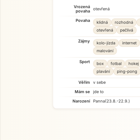
Vrozená
otevřená
povaha
Povaha
klidná
rozhodná
otevřená
pečlivá
Zájmy
kolo-jízda
internet
malování
Sport
box
fotbal
hokej
plavání
ping-pong
Věřím
v sebe
Mám se
jde to
Narození
Panna
(23.8.-22.9.)