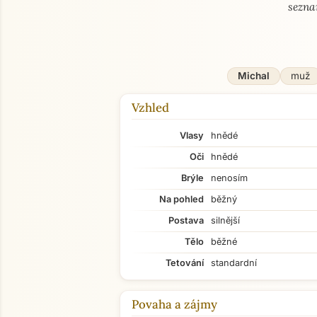
sezna
Michal
muž
Vzhled
Vlasy
hnědé
Oči
hnědé
Brýle
nenosím
Na pohled
běžný
Postava
silnější
Tělo
běžné
Tetování
standardní
Povaha a zájmy