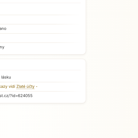
ano
iny
 lásku
kazy vidí
Zlaté účty
-
st.cz/?id=624055