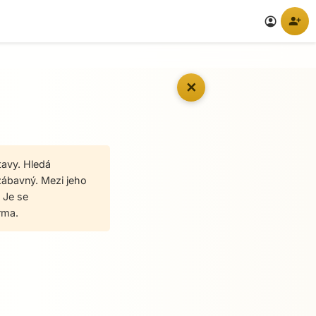
person_add
account_circle
✕
tavy. Hledá
 zábavný. Mezi jeho
. Je se
rma.