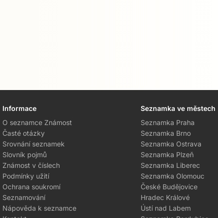
Informace
Seznamka ve městech
O seznamce Známost
Seznamka Praha
Časté otázky
Seznamka Brno
Srovnání seznamek
Seznamka Ostrava
Slovník pojmů
Seznamka Plzeň
Známost v číslech
Seznamka Liberec
Podmínky užití
Seznamka Olomouc
Ochrana soukromí
České Budějovice
Seznamování
Hradec Králové
Nápověda k seznamce
Ústí nad Labem