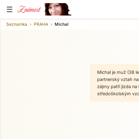
Známost
☰
Seznamka
PRAHA
Michal
Michal je muž (38 l
partnerský vztah nav
zájmy patří jízda na 
středoškolským vzd
O mně