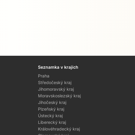
Seznamka v krajích
Praha
Středočeský kraj
Jihomoravský kraj
Moravskoslezský kraj
Jihočeský kraj
Plzeňský kraj
Ústecký kraj
Liberecký kraj
Královéhradecký kraj