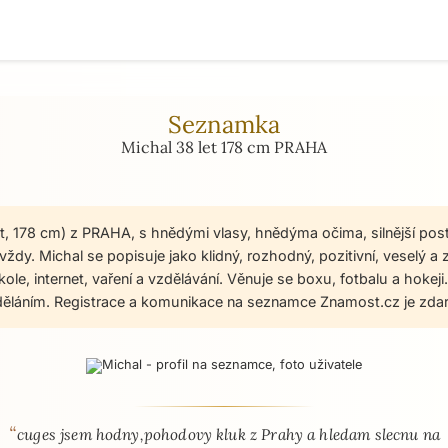
Seznamka
Michal 38 let 178 cm PRAHA
et, 178 cm) z PRAHA, s hnědými vlasy, hnědýma očima, silnější pos
ždy. Michal se popisuje jako klidný, rozhodný, pozitivní, veselý a
kole, internet, vaření a vzdělávání. Věnuje se boxu, fotbalu a hokeji
ěláním. Registrace a komunikace na seznamce Znamost.cz je zda
“
 - seznamka profil
cuges jsem hodny,pohodovy kluk z Prahy a hledam slecnu na