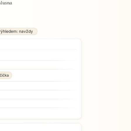
slusna
výhledem: navždy
čička