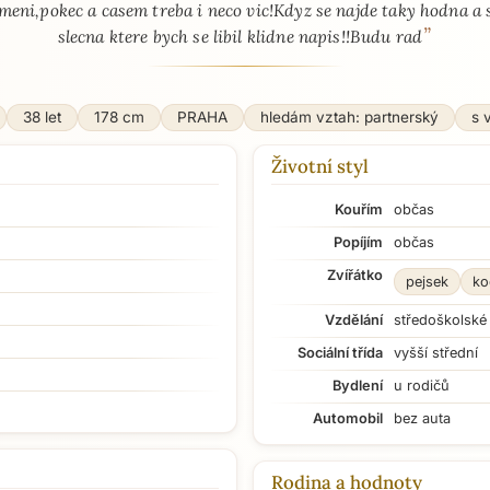
meni,pokec a casem treba i neco vic!Kdyz se najde taky hodna a 
”
slecna ktere bych se libil klidne napis!!Budu rad
38 let
178 cm
PRAHA
hledám vztah: partnerský
s 
Životní styl
Kouřím
občas
Popíjím
občas
Zvířátko
pejsek
ko
Vzdělání
středoškolské
Sociální třída
vyšší střední
Bydlení
u rodičů
Automobil
bez auta
Rodina a hodnoty