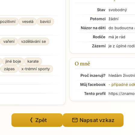
Stav
svobodný
Potomci
žádní
pozitivní
veselá
bavící
Názor na děti
do budoucna 
Rodiče
má je rád
vaření
vzdělávání se
Zázemí
je z úplné rod
jiné boje
karate
O mně
zápas
x-trémní sporty
Proč inzeruji?
hledám životní
Můj facebook
- případné od
Tento profil
https://znamo
Přejít na hlavní obsah
mail
《 Zpět
Napsat vzkaz