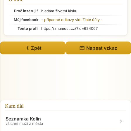
Proč inzeruji?
hledám životní lásku
Můj facebook
- případné odkazy vidí
Zlaté účty
-
Tento profil
https://znamost.cz/?id=624067
mail
《 Zpět
Napsat vzkaz
Kam dál
Seznamka Kolín
chevron_right
všichni muži z města