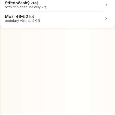
Přejít na hlavní obsah
Středočeský kraj
chevron_right
rozšířit hledání na celý kraj
Muži 46–52 let
chevron_right
podobný věk, celá ČR