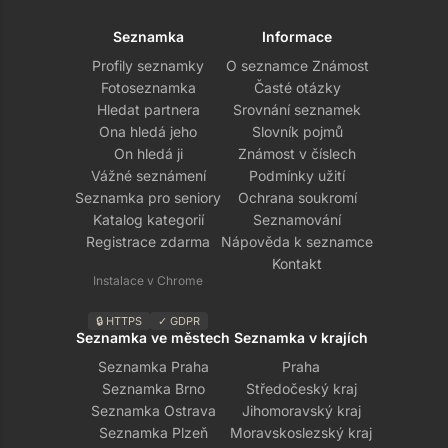
Seznamka
Informace
Profily seznamky
O seznamce Známost
Fotoseznamka
Časté otázky
Hledat partnera
Srovnání seznamek
Ona hledá jeho
Slovník pojmů
On hledá ji
Známost v číslech
Vážné seznámení
Podmínky užití
Seznamka pro seniory
Ochrana soukromí
Katalog kategorií
Seznamování
Registrace zdarma
Nápověda k seznamce
Kontakt
Instalace v Chrome
🔒 HTTPS
✓ GDPR
Seznamka ve městech
Seznamka v krajích
Seznamka Praha
Praha
Seznamka Brno
Středočeský kraj
Seznamka Ostrava
Jihomoravský kraj
Seznamka Plzeň
Moravskoslezský kraj