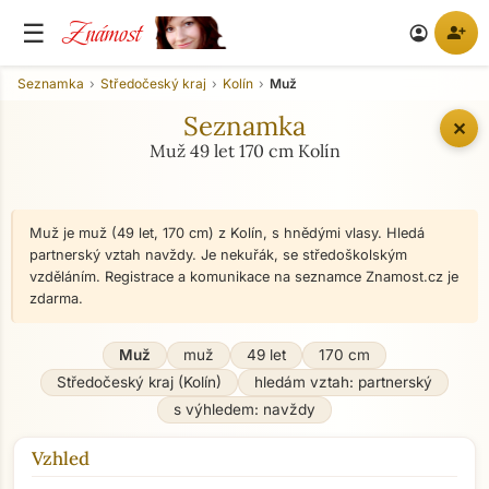
Známost
☰
person_add
account_circle
Seznamka
Středočeský kraj
Kolín
Muž
Seznamka
✕
Muž 49 let 170 cm Kolín
Muž je muž (49 let, 170 cm) z Kolín, s hnědými vlasy. Hledá
partnerský vztah navždy. Je nekuřák, se středoškolským
vzděláním. Registrace a komunikace na seznamce Znamost.cz je
zdarma.
Muž
muž
49 let
170 cm
Středočeský kraj (Kolín)
hledám vztah: partnerský
s výhledem: navždy
Vzhled