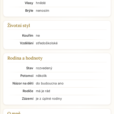
Vlasy
hnědé
Brýle
nenosím
Životní styl
Kouřím
ne
Vzdělání
středoškolské
Rodina a hodnoty
Stav
rozvedený
Potomci
několik
Názor na děti
do budoucna ano
Rodiče
má je rád
Zázemí
je z úplné rodiny
O mně