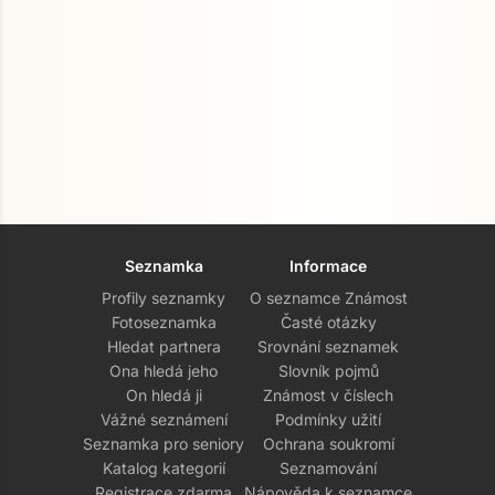
Seznamka
Informace
Profily seznamky
O seznamce Známost
Fotoseznamka
Časté otázky
Hledat partnera
Srovnání seznamek
Ona hledá jeho
Slovník pojmů
On hledá ji
Známost v číslech
Vážné seznámení
Podmínky užití
Seznamka pro seniory
Ochrana soukromí
Katalog kategorií
Seznamování
Registrace zdarma
Nápověda k seznamce