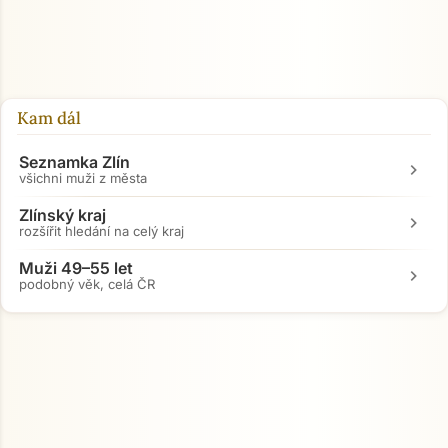
Přejít na hlavní obsah
Kam dál
Seznamka Zlín
chevron_right
všichni muži z města
Zlínský kraj
chevron_right
rozšířit hledání na celý kraj
Muži 49–55 let
chevron_right
podobný věk, celá ČR