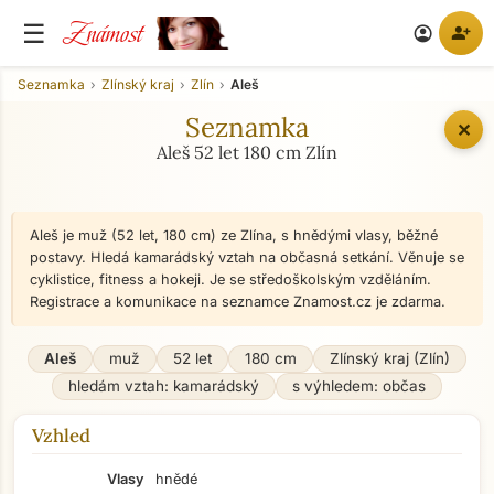
Známost
☰
person_add
account_circle
Seznamka
Zlínský kraj
Zlín
Aleš
Seznamka
✕
Aleš 52 let 180 cm Zlín
Aleš je muž (52 let, 180 cm) ze Zlína, s hnědými vlasy, běžné
postavy. Hledá kamarádský vztah na občasná setkání. Věnuje se
cyklistice, fitness a hokeji. Je se středoškolským vzděláním.
Registrace a komunikace na seznamce Znamost.cz je zdarma.
Aleš
muž
52 let
180 cm
Zlínský kraj (Zlín)
hledám vztah: kamarádský
s výhledem: občas
Vzhled
Vlasy
hnědé