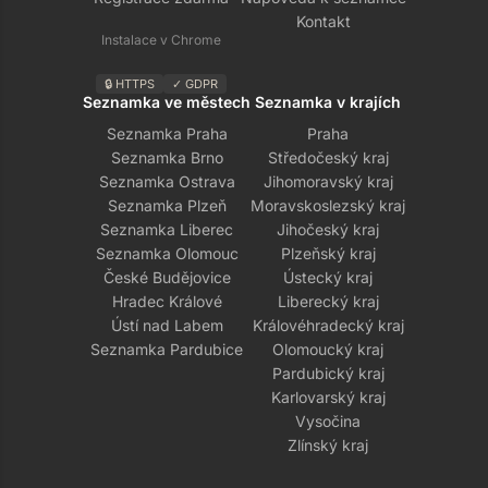
Kontakt
Instalace v Chrome
🔒 HTTPS
✓ GDPR
Seznamka ve městech
Seznamka v krajích
Seznamka Praha
Praha
Seznamka Brno
Středočeský kraj
Seznamka Ostrava
Jihomoravský kraj
Seznamka Plzeň
Moravskoslezský kraj
Seznamka Liberec
Jihočeský kraj
Seznamka Olomouc
Plzeňský kraj
České Budějovice
Ústecký kraj
Hradec Králové
Liberecký kraj
Ústí nad Labem
Královéhradecký kraj
Seznamka Pardubice
Olomoucký kraj
Pardubický kraj
Karlovarský kraj
Vysočina
Zlínský kraj