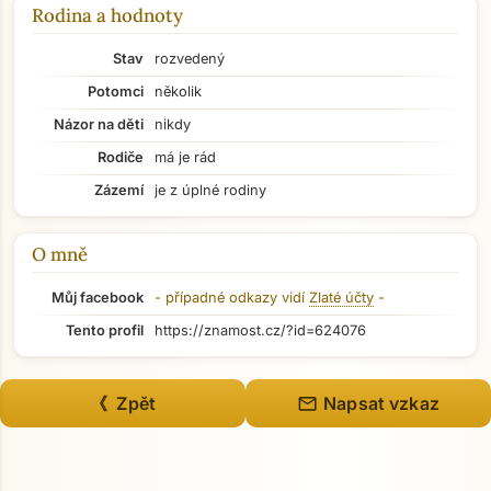
Rodina a hodnoty
Stav
rozvedený
Potomci
několik
Názor na děti
nikdy
Rodiče
má je rád
Zázemí
je z úplné rodiny
O mně
Můj facebook
- případné odkazy vidí
Zlaté účty
-
Tento profil
https://znamost.cz/?id=624076
mail
《 Zpět
Napsat vzkaz