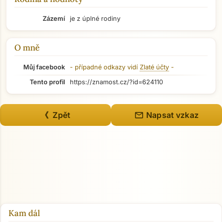
Zázemí
je z úplné rodiny
O mně
Můj facebook
- případné odkazy vidí
Zlaté účty
-
Tento profil
https://znamost.cz/?id=624110
mail
《 Zpět
Napsat vzkaz
Kam dál