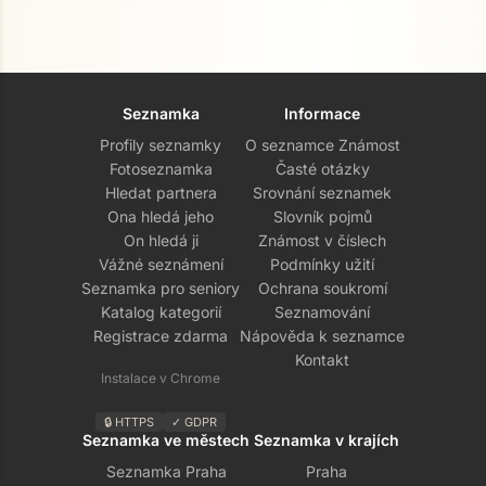
Seznamka
Informace
Profily seznamky
O seznamce Známost
Fotoseznamka
Časté otázky
Hledat partnera
Srovnání seznamek
Ona hledá jeho
Slovník pojmů
On hledá ji
Známost v číslech
Vážné seznámení
Podmínky užití
Seznamka pro seniory
Ochrana soukromí
Katalog kategorií
Seznamování
Registrace zdarma
Nápověda k seznamce
Kontakt
Instalace v Chrome
🔒 HTTPS
✓ GDPR
Seznamka ve městech
Seznamka v krajích
Seznamka Praha
Praha