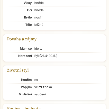
Vlasy
hnědé
Oči
hnědé
Brýle
nosím
Tělo
běžné
Povaha a zájmy
Mám se
jde to
Narození
Býk
(21.4-20.5.)
Životní styl
Kouřím
ne
Popíjím
velmi zřídka
Vzdělání
vyučení
Rodina a hodnoty