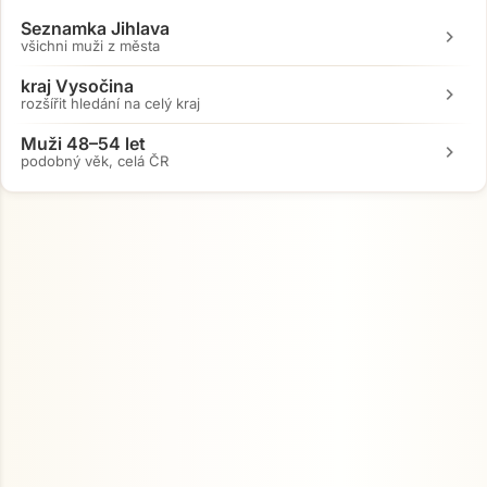
Seznamka Jihlava
chevron_right
Přejít na hlavní obsah
všichni muži z města
kraj Vysočina
chevron_right
rozšířit hledání na celý kraj
Muži 48–54 let
chevron_right
podobný věk, celá ČR