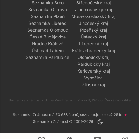
Seznamka Brno
Středočeský kraj
Seznamka Ostrava
Jihomoravský kraj
Seznamka Plzeň
Moravskoslezský kraj
Seznamka Liberec
Jihočeský kraj
Seznamka Olomouc
Plzeňský kraj
České Budějovice
Ústecký kraj
Hradec Králové
Liberecký kraj
Ústí nad Labem
Královéhradecký kraj
Seznamka Pardubice
Olomoucký kraj
Pardubický kraj
Karlovarský kraj
Vysočina
Zlínský kraj
Seznamka Známost sídlí na Vinohradech, Praha 3, 130 00, Česká republika
Seznamka Známost má 70 633 členů, seznamujete se už 25 let
♥
dark_mode
Seznamka Známost © 2001–2026