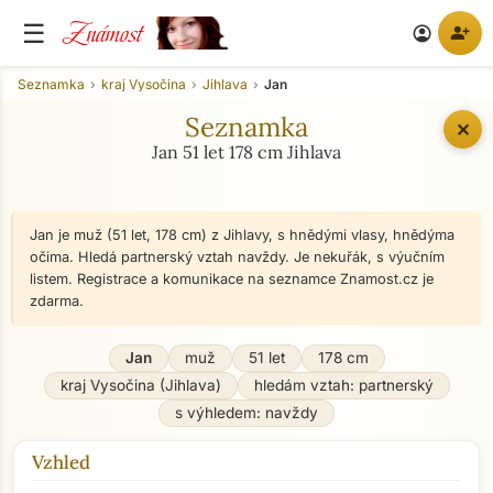
Známost
☰
person_add
account_circle
Seznamka
kraj Vysočina
Jihlava
Jan
Seznamka
✕
Jan 51 let 178 cm Jihlava
Jan je muž (51 let, 178 cm) z Jihlavy, s hnědými vlasy, hnědýma
očima. Hledá partnerský vztah navždy. Je nekuřák, s výučním
listem. Registrace a komunikace na seznamce Znamost.cz je
zdarma.
Jan
muž
51 let
178 cm
kraj Vysočina (Jihlava)
hledám vztah: partnerský
s výhledem: navždy
Vzhled