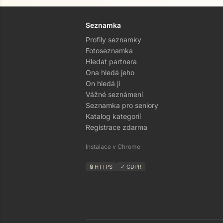
Seznamka
Profily seznamky
Fotoseznamka
Hledat partnera
Ona hledá jeho
On hledá ji
Vážné seznámení
Seznamka pro seniory
Katalog kategorií
Registrace zdarma
Instalace v Chrome
🔒 HTTPS
✓ GDPR