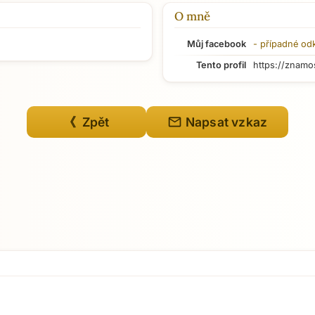
O mně
Můj facebook
- případné od
Tento profil
https://znamo
mail
《 Zpět
Napsat vzkaz