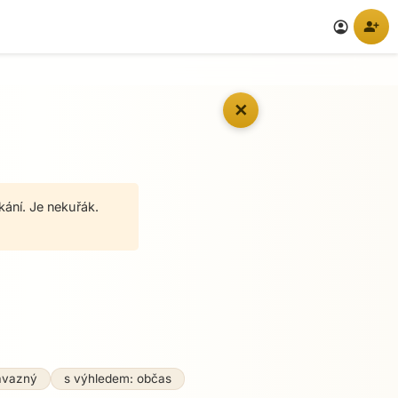
person_add
account_circle
✕
kání. Je nekuřák.
ávazný
s výhledem: občas