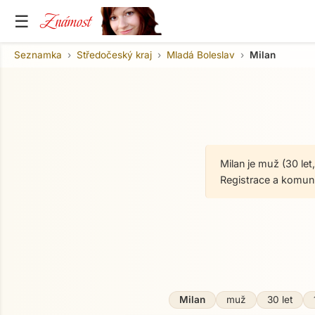
Známost
☰
Seznamka
Středočeský kraj
Mladá Boleslav
Milan
Milan je muž (30 le
Registrace a komun
O mně
Milan
muž
30 let