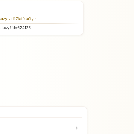
kazy vidí
Zlaté účty
-
st.cz/?id=624125
chevron_right