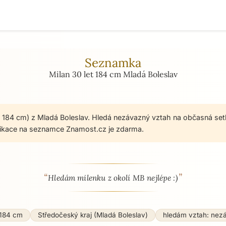
Seznamka
Milan 30 let 184 cm Mladá Boleslav
t, 184 cm) z Mladá Boleslav. Hledá nezávazný vztah na občasná set
ikace na seznamce Znamost.cz je zdarma.
“
”
 - seznamka profil
Hledám milenku z okolí MB nejlépe :)
184 cm
Středočeský kraj (Mladá Boleslav)
hledám vztah: nez