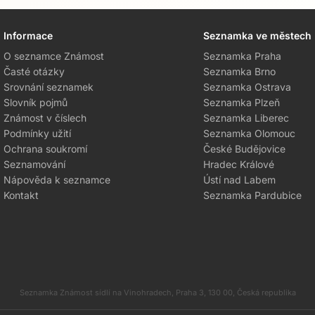
Informace
Seznamka ve městech
O seznamce Známost
Seznamka Praha
Časté otázky
Seznamka Brno
Srovnání seznamek
Seznamka Ostrava
Slovník pojmů
Seznamka Plzeň
Známost v číslech
Seznamka Liberec
Podmínky užití
Seznamka Olomouc
Ochrana soukromí
České Budějovice
Seznamování
Hradec Králové
Nápověda k seznamce
Ústí nad Labem
Kontakt
Seznamka Pardubice
Seznamka Známost sídlí na Vinohradech, Praha 3, 130 00, Česká republika