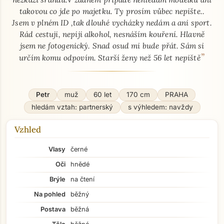
takovou co jde po majetku. Ty prosím vůbec nepište..
Jsem v plném ID ,tak dlouhé vycházky nedám a ani sport.
Rád cestuji, nepiji alkohol, nesnáším kouření. Hlavně
jsem ne fotogenický. Snad osud mi bude přát. Sám si
”
určím komu odpovím. Starší ženy než 56 let nepiště
Petr
muž
60 let
170 cm
PRAHA
hledám vztah: partnerský
s výhledem: navždy
Vzhled
Vlasy
černé
Oči
hnědé
Brýle
na čtení
Na pohled
běžný
Postava
běžná