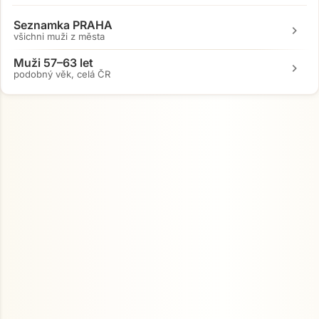
Seznamka PRAHA
chevron_right
všichni muži z města
Muži 57–63 let
chevron_right
podobný věk, celá ČR