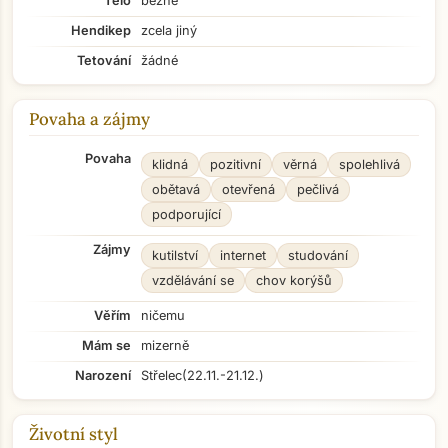
Tělo
běžné
Hendikep
zcela jiný
Tetování
žádné
Povaha a zájmy
Povaha
klidná
pozitivní
věrná
spolehlivá
obětavá
otevřená
pečlivá
podporující
Zájmy
kutilství
internet
studování
vzdělávání se
chov korýšů
Věřím
ničemu
Mám se
mizerně
Narození
Střelec
(22.11.-21.12.)
Životní styl