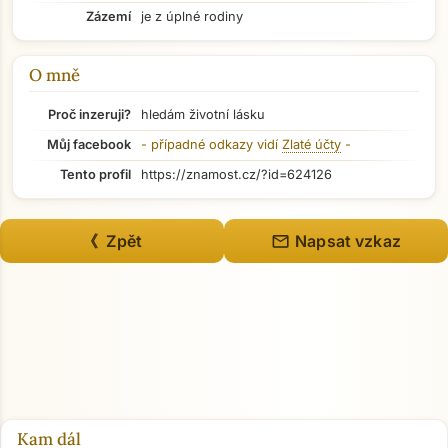
Přejít na hlavní obsah
Zázemí
je z úplné rodiny
O mně
Proč inzeruji?
hledám životní lásku
Můj facebook
- případné odkazy vidí
Zlaté účty
-
Tento profil
https://znamost.cz/?id=624126
mail
《 Zpět
Napsat vzkaz
Kam dál