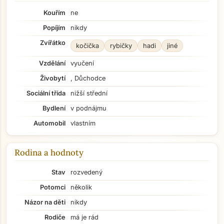
Kouřím
ne
Popíjím
nikdy
Zvířátko
kočička
rybičky
hadi
jiné
Vzdělání
vyučení
Živobytí
, Důchodce
Sociální třída
nižší střední
Bydlení
v podnájmu
Automobil
vlastním
Rodina a hodnoty
Stav
rozvedený
Potomci
několik
Názor na děti
nikdy
Rodiče
má je rád