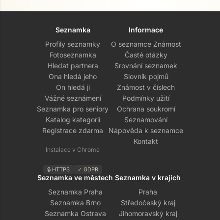
Seznamka
Informace
Profily seznamky
O seznamce Známost
Fotoseznamka
Časté otázky
Hledat partnera
Srovnání seznamek
Ona hledá jeho
Slovník pojmů
On hledá ji
Známost v číslech
Vážné seznámení
Podmínky užití
Seznamka pro seniory
Ochrana soukromí
Katalog kategorií
Seznamování
Registrace zdarma
Nápověda k seznamce
Kontakt
Instalace v Chrome
🔒 HTTPS
✓ GDPR
Seznamka ve městech
Seznamka v krajích
Seznamka Praha
Praha
Seznamka Brno
Středočeský kraj
Seznamka Ostrava
Jihomoravský kraj