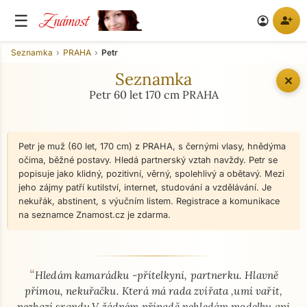
Známost
☰
person_add
account_circle
Seznamka
PRAHA
Petr
Seznamka
✕
Petr 60 let 170 cm PRAHA
Petr je muž (60 let, 170 cm) z PRAHA, s černými vlasy, hnědýma
očima, běžné postavy. Hledá partnerský vztah navždy. Petr se
popisuje jako klidný, pozitivní, věrný, spolehlivý a obětavý. Mezi
jeho zájmy patří kutilství, internet, studování a vzdělávání. Je
nekuřák, abstinent, s výučním listem. Registrace a komunikace
na seznamce Znamost.cz je zdarma.
“
O mně - seznamka profil
Hledám kamarádku -přítelkyni, partnerku. Hlavně
přímou, nekuřačku. Která má rada zvířata ,umí vařit,
nezkazí srandu.V žádném případě nehledám modelku ani