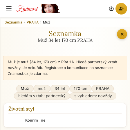
Známost
☰
person_add
account_circle
Seznamka
PRAHA
Muž
Seznamka
✕
Muž 34 let 170 cm PRAHA
Muž je muž (34 let, 170 cm) z PRAHA. Hledá partnerský vztah
navždy. Je nekuřák. Registrace a komunikace na seznamce
Znamost.cz je zdarma.
Muž
muž
34 let
170 cm
PRAHA
hledám vztah: partnerský
s výhledem: navždy
Životní styl
Kouřím
ne