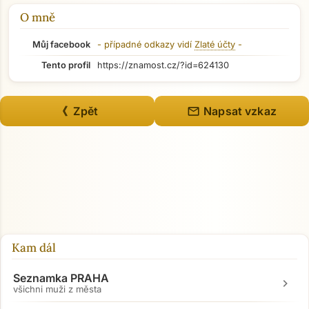
O mně
Můj facebook
- případné odkazy vidí
Zlaté účty
-
Tento profil
https://znamost.cz/?id=624130
mail
《 Zpět
Napsat vzkaz
Kam dál
Seznamka PRAHA
chevron_right
všichni muži z města