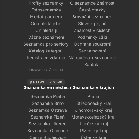
Profily seznamky
O seznamce Známost
Fotoseznamka
Časté otázky
Hledat partnera
Srovnání seznamek
Ona hledá jeho
Slovník pojmů
On hledá ji
Známost v číslech
Vážné seznámení
Podmínky užití
Seznamka pro seniory
Ochrana soukromí
Katalog kategorií
Seznamování
Registrace zdarma
Nápověda k seznamce
Kontakt
Instalace v Chrome
🔒 HTTPS
✓ GDPR
Seznamka ve městech
Seznamka v krajích
Seznamka Praha
Praha
Seznamka Brno
Středočeský kraj
Seznamka Ostrava
Jihomoravský kraj
Seznamka Plzeň
Moravskoslezský kraj
Seznamka Liberec
Jihočeský kraj
Seznamka Olomouc
Plzeňský kraj
České Budějovice
Ústecký kraj