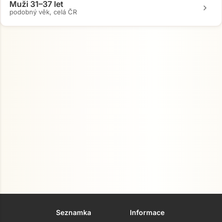
Muži 31–37 let
chevron_right
podobný věk, celá ČR
Přejít na hlavní obsah
Seznamka
Informace