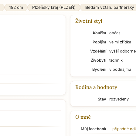
192 cm
Plzeňský kraj (PLZEŇ)
hledám vztah: partnerský
Životní styl
Kouřím
občas
Popíjím
velmi zřídka
Vzdělání
vyšší odborné
Živobytí
technik
Bydlení
v podnájmu
Rodina a hodnoty
Stav
rozvedený
O mně
Můj facebook
- případné od