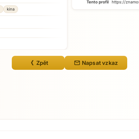
Tento profil
https://znamo
kina
mail
《 Zpět
Napsat vzkaz
Přejít na hlavní obsah