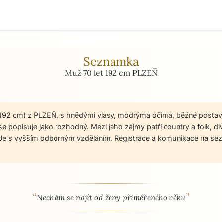
Seznamka
Muž 70 let 192 cm PLZEŇ
, 192 cm) z PLZEŇ, s hnědými vlasy, modrýma očima, běžné postav
e popisuje jako rozhodný. Mezi jeho zájmy patří country a folk, div
i. Je s vyšším odborným vzděláním. Registrace a komunikace na s
“
”
 - seznamka profil
Nechám se najít od ženy přiměřeného věku