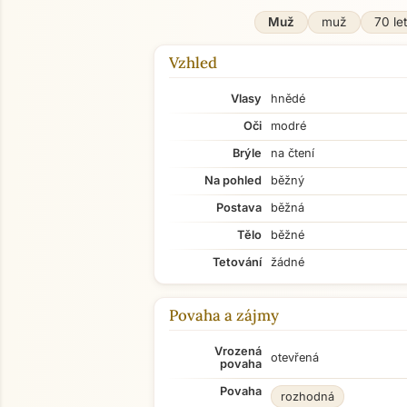
Muž
muž
70 let
Vzhled
Vlasy
hnědé
Oči
modré
Brýle
na čtení
Na pohled
běžný
Postava
běžná
Tělo
běžné
Tetování
žádné
Povaha a zájmy
Vrozená
otevřená
povaha
Povaha
rozhodná