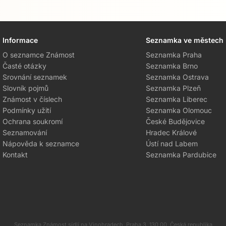
Informace
Seznamka ve městech
O seznamce Známost
Seznamka Praha
Časté otázky
Seznamka Brno
Srovnání seznamek
Seznamka Ostrava
Slovník pojmů
Seznamka Plzeň
Známost v číslech
Seznamka Liberec
Podmínky užití
Seznamka Olomouc
Ochrana soukromí
České Budějovice
Seznamování
Hradec Králové
Nápověda k seznamce
Ústí nad Labem
Kontakt
Seznamka Pardubice
Seznamka Známost sídlí na Vinohradech, Praha 3, 130 00, Česká republika