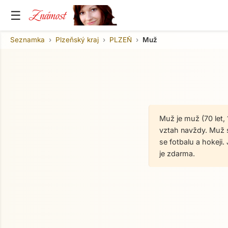
Známost
☰
Seznamka
Plzeňský kraj
PLZEŇ
Muž
Muž je muž (70 let
vztah navždy. Muž s
se fotbalu a hokej
je zdarma.
O mně