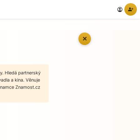
person_add
account_circle
✕
y. Hledá partnerský
adla a kina. Věnuje
eznamce Znamost.cz