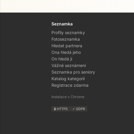
Seznamka
Profily seznamky
Fotoseznamka
Hledat partnera
Ona hledá jeho
On hledá ji
Vážné seznámení
Seznamka pro seniory
Katalog kategorií
Registrace zdarma
Instalace v Chrome
🔒 HTTPS
✓ GDPR