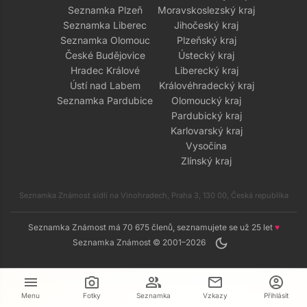
Seznamka Plzeň
Moravskoslezský kraj
Seznamka Liberec
Jihočeský kraj
Seznamka Olomouc
Plzeňský kraj
České Budějovice
Ústecký kraj
Hradec Králové
Liberecký kraj
Ústí nad Labem
Královéhradecký kraj
Seznamka Pardubice
Olomoucký kraj
Pardubický kraj
Karlovarský kraj
Vysočina
Zlínský kraj
Seznamka Známost sídlí na Vinohradech, Praha 3, 130 00, Česká republika
Seznamka Známost má 70 675 členů, seznamujete se už 25 let
♥
dark_mode
Seznamka Známost © 2001–2026
menu
camera_alt
group
mail
account_circle
Menu
Fotky
Seznamka
Vzkazy
Přihlásit