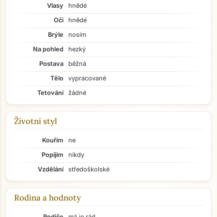
Vlasy
hnědé
Oči
hnědé
Brýle
nosím
Na pohled
hezký
Postava
běžná
Tělo
vypracované
Tetování
žádné
Životní styl
Kouřím
ne
Popíjím
nikdy
Vzdělání
středoškolské
Rodina a hodnoty
Rodiče
má je rád