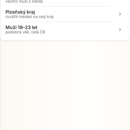
všichni muži z města
Přejít na hlavní obsah
Plzeňský kraj
chevron_right
rozšířit hledání na celý kraj
Muži 18–23 let
chevron_right
podobný věk, celá ČR