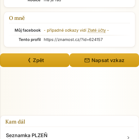
O mně
Můj facebook
- případné odkazy vidí
Zlaté účty
-
Tento profil
https://znamost.cz/?id=624157
mail
《 Zpět
Napsat vzkaz
Kam dál
Seznamka PLZEŇ
chevron_right