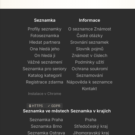
Seznamka
Informace
Profily seznamky
O seznamce Známost
Fotoseznamka
Časté otázky
Hledat partnera
Srovnání seznamek
Ona hledá jeho
Slovník pojmů
On hledá ji
Známost v číslech
Vážné seznámení
Podmínky užití
Seznamka pro seniory
Ochrana soukromí
Katalog kategorií
Seznamování
Registrace zdarma
Nápověda k seznamce
Kontakt
Instalace v Chrome
🔒 HTTPS
✓ GDPR
Seznamka ve městech
Seznamka v krajích
Seznamka Praha
Praha
Seznamka Brno
Středočeský kraj
Seznamka Ostrava
Jihomoravský kraj