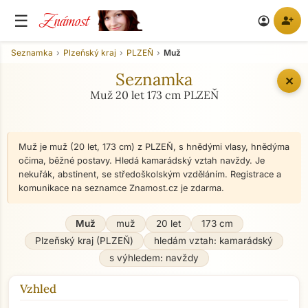
Známost
☰
person_add
account_circle
Seznamka
Plzeňský kraj
PLZEŇ
Muž
Seznamka
✕
Muž 20 let 173 cm PLZEŇ
Muž je muž (20 let, 173 cm) z PLZEŇ, s hnědými vlasy, hnědýma
očima, běžné postavy. Hledá kamarádský vztah navždy. Je
nekuřák, abstinent, se středoškolským vzděláním. Registrace a
komunikace na seznamce Znamost.cz je zdarma.
Muž
muž
20 let
173 cm
Plzeňský kraj (PLZEŇ)
hledám vztah: kamarádský
s výhledem: navždy
Vzhled