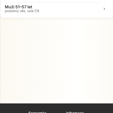
Muži 51–57 let
chevron_right
podobný věk, celá ČR
Seznamka
Informace