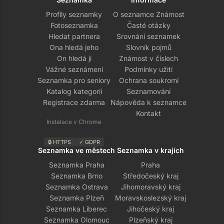
Profily seznamky
O seznamce Známost
Fotoseznamka
Časté otázky
Hledat partnera
Srovnání seznamek
Ona hledá jeho
Slovník pojmů
On hledá ji
Známost v číslech
Vážné seznámení
Podmínky užití
Seznamka pro seniory
Ochrana soukromí
Katalog kategorií
Seznamování
Registrace zdarma
Nápověda k seznamce
Kontakt
Instalace v Chrome
🔒 HTTPS
✓ GDPR
Seznamka ve městech
Seznamka v krajích
Seznamka Praha
Praha
Seznamka Brno
Středočeský kraj
Seznamka Ostrava
Jihomoravský kraj
Seznamka Plzeň
Moravskoslezský kraj
Seznamka Liberec
Jihočeský kraj
Seznamka Olomouc
Plzeňský kraj