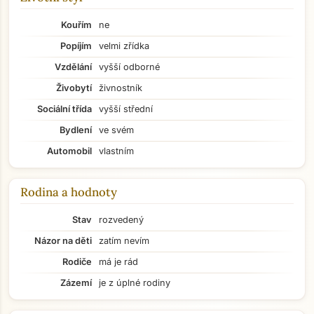
Kouřím
ne
Popíjím
velmi zřídka
Vzdělání
vyšší odborné
Živobytí
živnostník
Sociální třída
vyšší střední
Bydlení
ve svém
Automobil
vlastním
Rodina a hodnoty
Stav
rozvedený
Názor na děti
zatím nevím
Rodiče
má je rád
Zázemí
je z úplné rodiny
Přejít na hlavní obsah