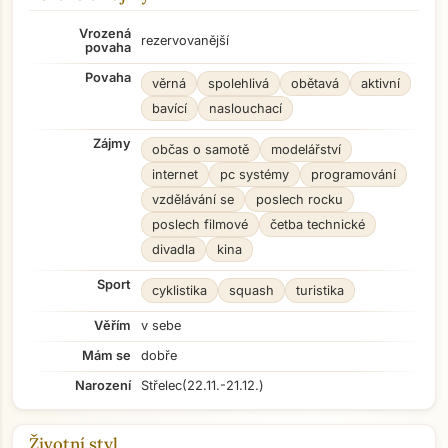
Vrozená
rezervovanější
povaha
Povaha
věrná
spolehlivá
obětavá
aktivní
bavící
naslouchací
Zájmy
občas o samotě
modelářství
internet
pc systémy
programování
vzdělávání se
poslech rocku
poslech filmové
četba technické
divadla
kina
Sport
cyklistika
squash
turistika
Věřím
v sebe
Mám se
dobře
Narození
Střelec
(22.11.-21.12.)
Životní styl