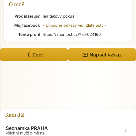
O mně
Proč inzeruji?
jen takový pokus
Můj facebook
- případné odkazy vidí
Zlaté účty
-
Tento profil
https://znamost.cz/?id=624160
mail
《 Zpět
Napsat vzkaz
Kam dál
Seznamka PRAHA
chevron_right
všichni muži z města