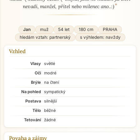
”
nevadí, manžel, přítel nebo milenec ano..:)
Jan
muž
54 let
180 cm
PRAHA
hledám vztah: partnerský
s výhledem: navždy
Vzhled
Vlasy
světlé
Oči
modré
Brýle
na čtení
Na pohled
sympatický
Postava
silnější
Tělo
běžné
Tetování
žádné
Povaha a zájmy