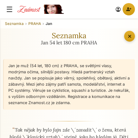
Známost
☰
person_add
account_circle
Seznamka
PRAHA
Jan
Seznamka
✕
Jan 54 let 180 cm PRAHA
Jan je muž (54 let, 180 cm) z PRAHA, se světlými vlasy,
modrýma očima, silnější postavy. Hledá partnerský vztah
navždy. Jan se popisuje jako věrný, spolehlivý, obětavý, aktivní a
zábavný. Mezi jeho zájmy patří samota, modelářství, internet a
PC systémy. Věnuje se cyklistice, squashi a turistice. Je nekuřák,
s vyšším odborným vzděláním. Registrace a komunikace na
seznamce Znamost.cz je zdarma.
“
O mně - seznamka profil
Tak nějak by bylo fajn zde \´zavadit\´ o ženu, která
hledá \´klasický vztah\´ stejně, jako ho hledám já. Děti