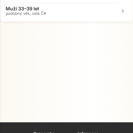
Muži 33–39 let
chevron_right
podobný věk, celá ČR