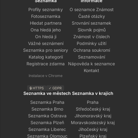
Seznamka
Informace
Profily seznamky
O seznamce Známost
Fotoseznamka
Časté otázky
Hledat partnera
Srovnání seznamek
Ona hledá jeho
Slovník pojmů
On hledá ji
Známost v číslech
Vážné seznámení
Podmínky užití
Seznamka pro seniory
Ochrana soukromí
Katalog kategorií
Seznamování
Registrace zdarma
Nápověda k seznamce
Kontakt
Instalace v Chrome
🔒 HTTPS
✓ GDPR
Seznamka ve městech
Seznamka v krajích
Seznamka Praha
Praha
Seznamka Brno
Středočeský kraj
Seznamka Ostrava
Jihomoravský kraj
Seznamka Plzeň
Moravskoslezský kraj
Seznamka Liberec
Jihočeský kraj
Seznamka Olomouc
Plzeňský kraj