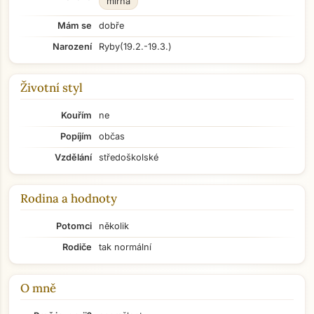
mírná
Mám se
dobře
Narození
Ryby
(19.2.-19.3.)
Životní styl
Kouřím
ne
Popíjím
občas
Vzdělání
středoškolské
Rodina a hodnoty
Potomci
několik
Rodiče
tak normální
O mně