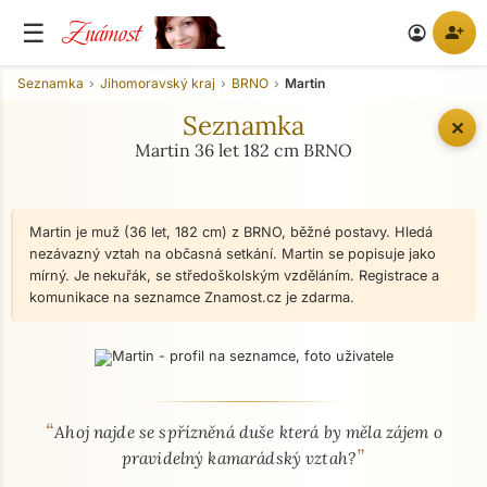
Známost
☰
person_add
account_circle
Seznamka
Jihomoravský kraj
BRNO
Martin
Seznamka
✕
Martin 36 let 182 cm BRNO
Martin je muž (36 let, 182 cm) z BRNO, běžné postavy. Hledá
nezávazný vztah na občasná setkání. Martin se popisuje jako
mírný. Je nekuřák, se středoškolským vzděláním. Registrace a
komunikace na seznamce Znamost.cz je zdarma.
“
O mně - seznamka profil
Ahoj najde se spřízněná duše která by měla zájem o
”
pravidelný kamarádský vztah?