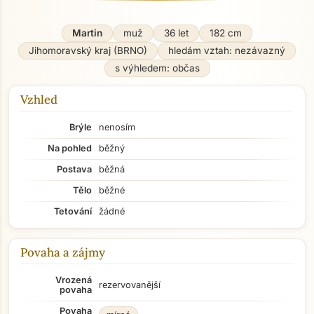
Martin
muž
36 let
182 cm
Jihomoravský kraj (BRNO)
hledám vztah: nezávazný
s výhledem: občas
Vzhled
Brýle
nenosím
Na pohled
běžný
Postava
běžná
Tělo
běžné
Tetování
žádné
Povaha a zájmy
Vrozená
rezervovanější
povaha
Povaha