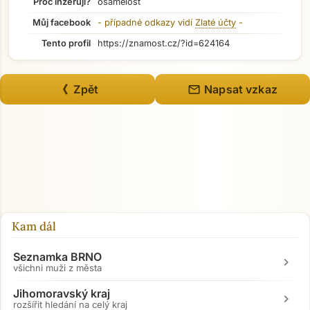
Proč inzeruji?
osamělost
Můj facebook
- případné odkazy vidí
Zlaté účty
-
Tento profil
https://znamost.cz/?id=624164
mail
《 Zpět
Napsat vzkaz
Přejít na hlavní obsah
Kam dál
Seznamka BRNO
chevron_right
všichni muži z města
Jihomoravský kraj
chevron_right
rozšířit hledání na celý kraj