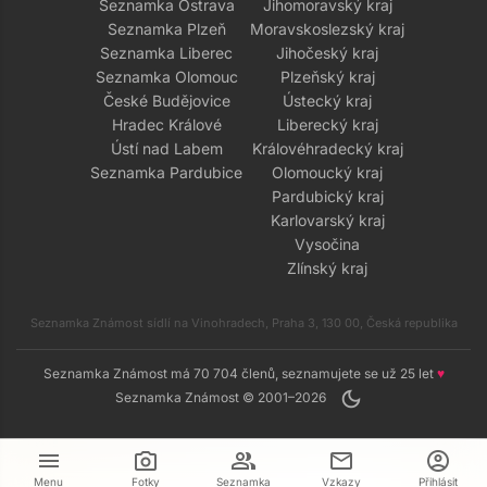
Seznamka Ostrava
Jihomoravský kraj
Seznamka Plzeň
Moravskoslezský kraj
Seznamka Liberec
Jihočeský kraj
Seznamka Olomouc
Plzeňský kraj
České Budějovice
Ústecký kraj
Hradec Králové
Liberecký kraj
Ústí nad Labem
Královéhradecký kraj
Seznamka Pardubice
Olomoucký kraj
Pardubický kraj
Karlovarský kraj
Vysočina
Zlínský kraj
Seznamka Známost sídlí na Vinohradech, Praha 3, 130 00, Česká republika
Seznamka Známost má 70 704 členů, seznamujete se už 25 let
♥
dark_mode
Seznamka Známost © 2001–2026
menu
camera_alt
group
mail
account_circle
Menu
Fotky
Seznamka
Vzkazy
Přihlásit