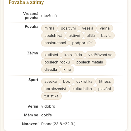
Povaha a zájmy
Vrozená
otevřená
povaha
Povaha
mírná
pozitivní
veselá
věrná
spolehlivá
aktivní
ulítlá
bavící
naslouchací
podporující
Zájmy
kutilství
kolo-jízda
vzdělávání se
poslech rocku
poslech metalu
divadla
kina
Sport
atletika
box
cyklistika
fitness
horolezectví
kulturistika
plavání
turistika
Věřím
v dobro
Mám se
dobře
Narození
Panna
(23.8.-22.9.)