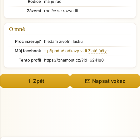
Rodiče
má je rád
Přejít na hlavní obsah
Zázemí
rodiče se rozvedli
O mně
Proč inzeruji?
hledám životní lásku
Můj facebook
- případné odkazy vidí
Zlaté účty
-
Tento profil
https://znamost.cz/?id=624180
mail
《 Zpět
Napsat vzkaz