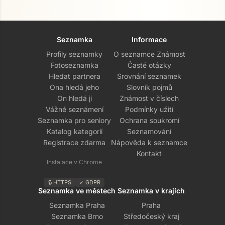
Seznamka
Informace
Profily seznamky
O seznamce Známost
Fotoseznamka
Časté otázky
Hledat partnera
Srovnání seznamek
Ona hledá jeho
Slovník pojmů
On hledá ji
Známost v číslech
Vážné seznámení
Podmínky užití
Seznamka pro seniory
Ochrana soukromí
Katalog kategorií
Seznamování
Registrace zdarma
Nápověda k seznamce
Kontakt
Instalace v Chrome
🔒 HTTPS
✓ GDPR
Seznamka ve městech
Seznamka v krajích
Seznamka Praha
Praha
Seznamka Brno
Středočeský kraj