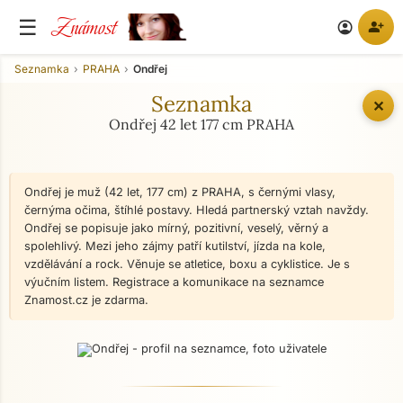
Známost
☰
person_add
account_circle
Seznamka
PRAHA
Ondřej
Seznamka
✕
Ondřej 42 let 177 cm PRAHA
Ondřej je muž (42 let, 177 cm) z PRAHA, s černými vlasy,
černýma očima, štíhlé postavy. Hledá partnerský vztah navždy.
Ondřej se popisuje jako mírný, pozitivní, veselý, věrný a
spolehlivý. Mezi jeho zájmy patří kutilství, jízda na kole,
vzdělávání a rock. Věnuje se atletice, boxu a cyklistice. Je s
výučním listem. Registrace a komunikace na seznamce
Znamost.cz je zdarma.