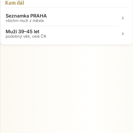
Kam dál
Seznamka PRAHA
chevron_right
všichni muži z města
Muži 39–45 let
chevron_right
podobný věk, celá ČR