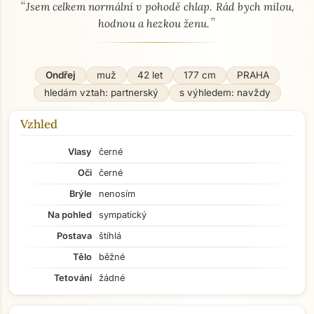
“
O mně - seznamka profil
Jsem celkem normální v pohodě chlap. Rád bych milou,
”
hodnou a hezkou ženu.
Ondřej
muž
42 let
177 cm
PRAHA
hledám vztah: partnerský
s výhledem: navždy
Vzhled
Vlasy
černé
Oči
černé
Brýle
nenosím
Na pohled
sympatický
Postava
štíhlá
Tělo
běžné
Tetování
žádné