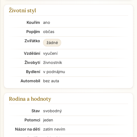
Životní styl
Kouřím
ano
Popíjím
občas
Zvířátko
žádné
Vzdělání
vyučení
Živobytí
živnostník
Bydlení
v podnájmu
Automobil
bez auta
Rodina a hodnoty
Stav
svobodný
Potomci
jeden
Názor na děti
zatím nevím