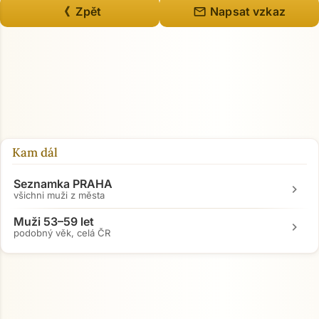
mail
《 Zpět
Napsat vzkaz
Kam dál
Seznamka PRAHA
chevron_right
všichni muži z města
Muži 53–59 let
chevron_right
podobný věk, celá ČR