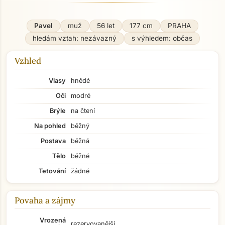
Pavel
muž
56 let
177 cm
PRAHA
hledám vztah: nezávazný
s výhledem: občas
Vzhled
Vlasy
hnědé
Oči
modré
Brýle
na čtení
Na pohled
běžný
Postava
běžná
Tělo
běžné
Tetování
žádné
Povaha a zájmy
Vrozená
rezervovanější