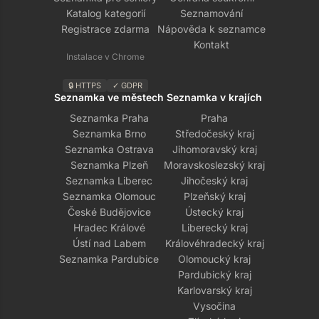
Katalog kategorií
Seznamování
Registrace zdarma
Nápověda k seznamce
Kontakt
Instalace v Chrome
🔒 HTTPS
✓ GDPR
Seznamka ve městech
Seznamka v krajích
Seznamka Praha
Praha
Seznamka Brno
Středočeský kraj
Seznamka Ostrava
Jihomoravský kraj
Seznamka Plzeň
Moravskoslezský kraj
Seznamka Liberec
Jihočeský kraj
Seznamka Olomouc
Plzeňský kraj
České Budějovice
Ústecký kraj
Hradec Králové
Liberecký kraj
Ústí nad Labem
Královéhradecký kraj
Seznamka Pardubice
Olomoucký kraj
Pardubický kraj
Karlovarský kraj
Vysočina