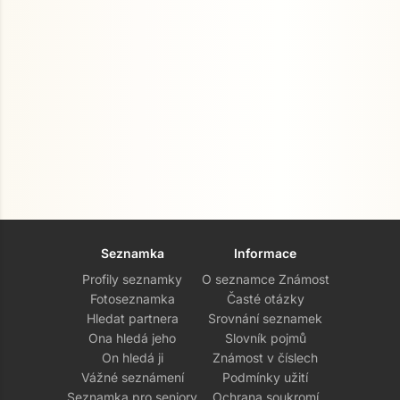
Seznamka
Informace
Profily seznamky
O seznamce Známost
Fotoseznamka
Časté otázky
Hledat partnera
Srovnání seznamek
Ona hledá jeho
Slovník pojmů
On hledá ji
Známost v číslech
Vážné seznámení
Podmínky užití
Seznamka pro seniory
Ochrana soukromí