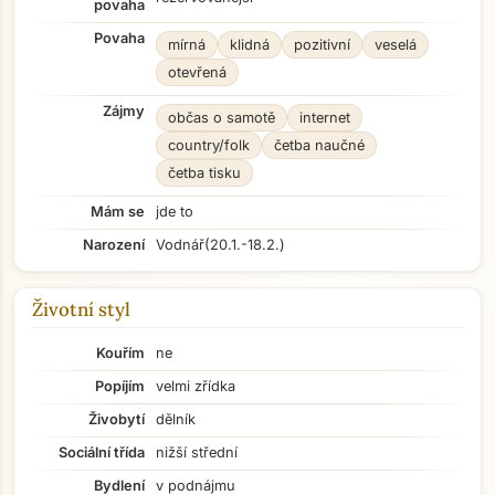
povaha
Povaha
mírná
klidná
pozitivní
veselá
otevřená
Zájmy
občas o samotě
internet
country/folk
četba naučné
četba tisku
Mám se
jde to
Narození
Vodnář
(20.1.-18.2.)
Životní styl
Kouřím
ne
Popíjím
velmi zřídka
Živobytí
dělník
Sociální třída
nižší střední
Bydlení
v podnájmu