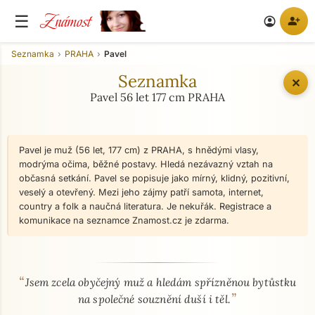
Známost
☰
person_add
account_circle
Seznamka
PRAHA
Pavel
Seznamka
✕
Pavel 56 let 177 cm PRAHA
Pavel je muž (56 let, 177 cm) z PRAHA, s hnědými vlasy,
modrýma očima, běžné postavy. Hledá nezávazný vztah na
občasná setkání. Pavel se popisuje jako mírný, klidný, pozitivní,
veselý a otevřený. Mezi jeho zájmy patří samota, internet,
country a folk a naučná literatura. Je nekuřák. Registrace a
komunikace na seznamce Znamost.cz je zdarma.
“
O mně - seznamka profil
Jsem zcela obyčejný muž a hledám spřízněnou bytůstku
”
na společné souznění duší i těl.