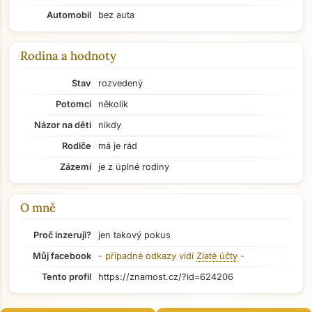
Automobil
bez auta
Rodina a hodnoty
Stav
rozvedený
Potomci
několik
Názor na děti
nikdy
Rodiče
má je rád
Zázemí
je z úplné rodiny
O mně
Proč inzeruji?
jen takový pokus
Přejít na hlavní obsah
Můj facebook
- případné odkazy vidí
Zlaté účty
-
Tento profil
https://znamost.cz/?id=624206