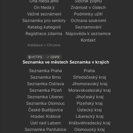
Ona hledá jeho
Slovník pojmů
On hledá ji
Známost v číslech
Vážné seznámení
Podmínky užití
Seznamka pro seniory
Ochrana soukromí
Katalog kategorií
Seznamování
Registrace zdarma
Nápověda k seznamce
Kontakt
Instalace v Chrome
🔒 HTTPS
✓ GDPR
Seznamka ve městech
Seznamka v krajích
Seznamka Praha
Praha
Seznamka Brno
Středočeský kraj
Seznamka Ostrava
Jihomoravský kraj
Seznamka Plzeň
Moravskoslezský kraj
Seznamka Liberec
Jihočeský kraj
Seznamka Olomouc
Plzeňský kraj
České Budějovice
Ústecký kraj
Hradec Králové
Liberecký kraj
Ústí nad Labem
Královéhradecký kraj
Seznamka Pardubice
Olomoucký kraj