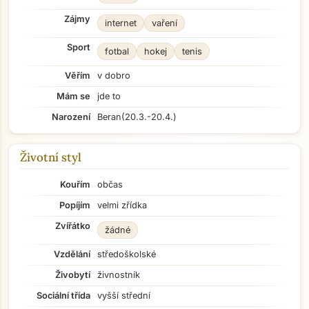
Zájmy
internet
vaření
Sport
fotbal
hokej
tenis
Věřím
v dobro
Mám se
jde to
Narození
Beran
(20.3.-20.4.)
Životní styl
Kouřím
občas
Popíjím
velmi zřídka
Zvířátko
žádné
Vzdělání
středoškolské
Živobytí
živnostník
Sociální třída
vyšší střední