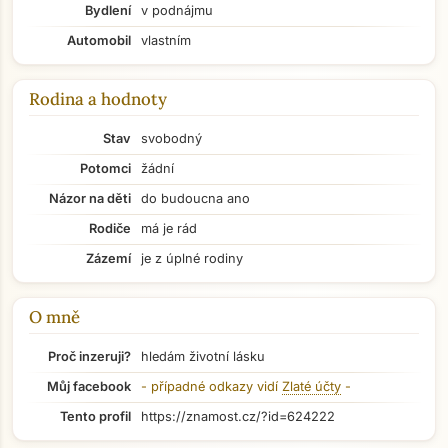
Bydlení
v podnájmu
Automobil
vlastním
Rodina a hodnoty
Stav
svobodný
Potomci
žádní
Názor na děti
do budoucna ano
Rodiče
má je rád
Zázemí
je z úplné rodiny
O mně
Proč inzeruji?
hledám životní lásku
Přejít na hlavní obsah
Můj facebook
- případné odkazy vidí
Zlaté účty
-
Tento profil
https://znamost.cz/?id=624222