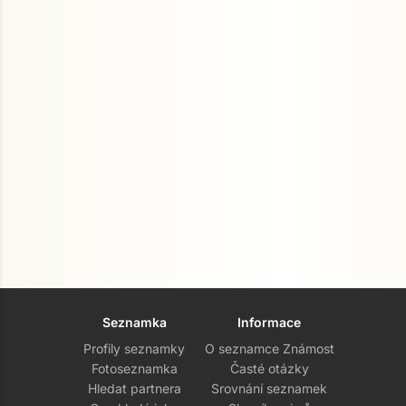
Seznamka
Informace
Profily seznamky
O seznamce Známost
Fotoseznamka
Časté otázky
Hledat partnera
Srovnání seznamek