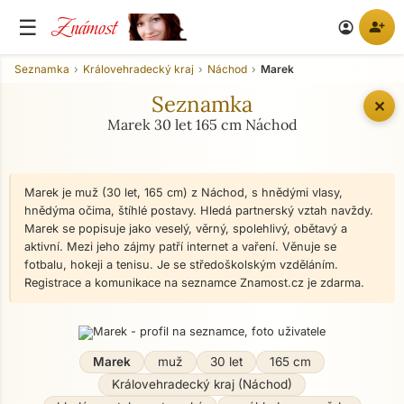
Známost
☰
person_add
account_circle
Seznamka
Královehradecký kraj
Náchod
Marek
Seznamka
✕
Marek 30 let 165 cm Náchod
Marek je muž (30 let, 165 cm) z Náchod, s hnědými vlasy,
hnědýma očima, štíhlé postavy. Hledá partnerský vztah navždy.
Marek se popisuje jako veselý, věrný, spolehlivý, obětavý a
aktivní. Mezi jeho zájmy patří internet a vaření. Věnuje se
fotbalu, hokeji a tenisu. Je se středoškolským vzděláním.
Registrace a komunikace na seznamce Znamost.cz je zdarma.
Marek
muž
30 let
165 cm
Královehradecký kraj (Náchod)