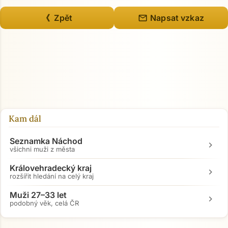
mail
《 Zpět
Napsat vzkaz
Kam dál
Seznamka Náchod
chevron_right
všichni muži z města
Královehradecký kraj
chevron_right
rozšířit hledání na celý kraj
Muži 27–33 let
chevron_right
podobný věk, celá ČR