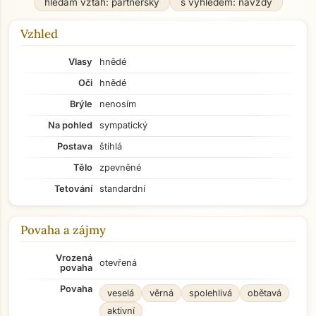
hledám vztah: partnerský
s výhledem: navždy
Vzhled
Vlasy
hnědé
Oči
hnědé
Brýle
nenosím
Na pohled
sympatický
Postava
štíhlá
Tělo
zpevněné
Tetování
standardní
Povaha a zájmy
Vrozená
otevřená
povaha
Povaha
veselá
věrná
spolehlivá
obětavá
aktivní