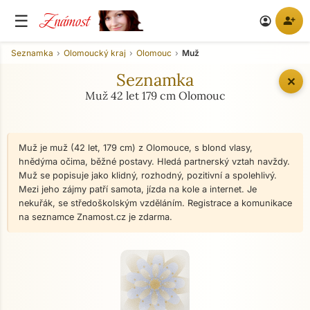
Známost
☰
person_add
account_circle
Seznamka
Olomoucký kraj
Olomouc
Muž
Seznamka
✕
Muž 42 let 179 cm Olomouc
Muž je muž (42 let, 179 cm) z Olomouce, s blond vlasy,
hnědýma očima, běžné postavy. Hledá partnerský vztah navždy.
Muž se popisuje jako klidný, rozhodný, pozitivní a spolehlivý.
Mezi jeho zájmy patří samota, jízda na kole a internet. Je
nekuřák, se středoškolským vzděláním. Registrace a komunikace
na seznamce Znamost.cz je zdarma.