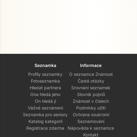
Seznamka
Informace
Profily seznamky
O seznamce Známost
Fotoseznamka
Časté otázky
Hledat partnera
Srovnání seznamek
Ona hledá jeho
Slovník pojmů
On hledá ji
Známost v číslech
Vážné seznámení
Podmínky užití
Seznamka pro seniory
Ochrana soukromí
Katalog kategorií
Seznamování
Registrace zdarma
Nápověda k seznamce
Kontakt