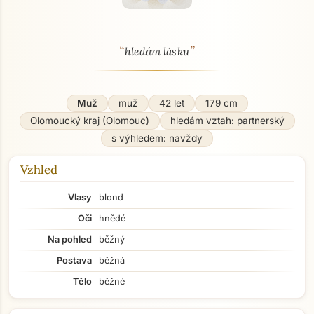
“
”
O mně - seznamka profil
hledám lásku
Muž
muž
42 let
179 cm
Olomoucký kraj (Olomouc)
hledám vztah: partnerský
s výhledem: navždy
Vzhled
Vlasy
blond
Oči
hnědé
Na pohled
běžný
Postava
běžná
Tělo
běžné