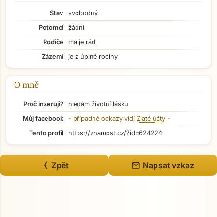
Stav
svobodný
Potomci
žádní
Rodiče
má je rád
Zázemí
je z úplné rodiny
O mně
Proč inzeruji?
hledám životní lásku
Můj facebook
- případné odkazy vidí
Zlaté účty
-
Tento profil
https://znamost.cz/?id=624224
Přejít na hlavní obsah
mail
《 Zpět
Napsat vzkaz