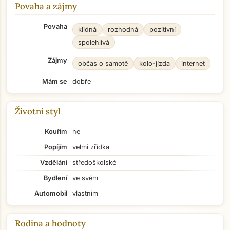
Povaha a zájmy
Povaha
klidná
rozhodná
pozitivní
spolehlivá
Zájmy
občas o samotě
kolo-jízda
internet
Mám se
dobře
Životní styl
Kouřím
ne
Popíjím
velmi zřídka
Vzdělání
středoškolské
Bydlení
ve svém
Automobil
vlastním
Rodina a hodnoty