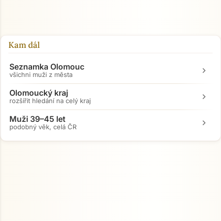
Kam dál
Seznamka Olomouc
chevron_right
všichni muži z města
Olomoucký kraj
chevron_right
rozšířit hledání na celý kraj
Muži 39–45 let
chevron_right
podobný věk, celá ČR