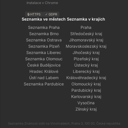
Instalace v Chrome
🔒 HTTPS
✓ GDPR
Seznamka ve městech
Seznamka v krajích
Seznamka Praha
Praha
Seznamka Brno
Středočeský kraj
Seznamka Ostrava
Jihomoravský kraj
Seznamka Plzeň
Moravskoslezský kraj
Seznamka Liberec
Jihočeský kraj
Seznamka Olomouc
Plzeňský kraj
České Budějovice
Ústecký kraj
Hradec Králové
Liberecký kraj
Ústí nad Labem
Královéhradecký kraj
Seznamka Pardubice
Olomoucký kraj
Pardubický kraj
Karlovarský kraj
Vysočina
Zlínský kraj
Seznamka Známost sídlí na Vinohradech, Praha 3, 130 00, Česká republika