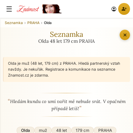
Známost
☰
person_add
account_circle
Seznamka
PRAHA
Olda
Seznamka
✕
Olda 48 let 179 cm PRAHA
Olda je muž (48 let, 179 cm) z PRAHA. Hledá partnerský vztah
navždy. Je nekuřák. Registrace a komunikace na seznamce
Znamost.cz je zdarma.
“
O mně - seznamka profil
Hledám kundu co umí vařit mě nebude srát. V opačném
”
případě letíš!
Olda
muž
48 let
179 cm
PRAHA