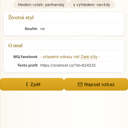
hledám vztah: partnerský
s výhledem: navždy
Životní styl
Kouřím
ne
O mně
Můj facebook
- případné odkazy vidí
Zlaté účty
-
Tento profil
https://znamost.cz/?id=624225
mail
《 Zpět
Napsat vzkaz