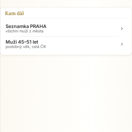
Kam dál
Seznamka PRAHA
chevron_right
všichni muži z města
Muži 45–51 let
chevron_right
podobný věk, celá ČR
Přejít na hlavní obsah