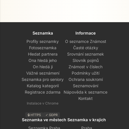
Seznamka
Informace
Profily seznamky
O seznamce Známost
Fotoseznamka
Časté otázky
Hledat partnera
Srovnání seznamek
Ona hledá jeho
Slovník pojmů
On hledá ji
Známost v číslech
Vážné seznámení
Podmínky užití
Seznamka pro seniory
Ochrana soukromí
Katalog kategorií
Seznamování
Registrace zdarma
Nápověda k seznamce
Kontakt
Instalace v Chrome
🔒 HTTPS
✓ GDPR
Seznamka ve městech
Seznamka v krajích
Seznamka Praha
Praha