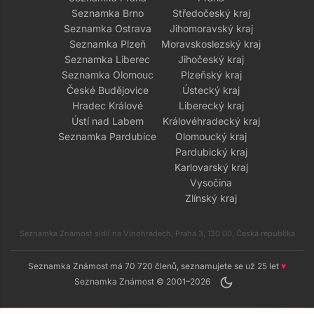
Seznamka Brno
Středočeský kraj
Seznamka Ostrava
Jihomoravský kraj
Seznamka Plzeň
Moravskoslezský kraj
Seznamka Liberec
Jihočeský kraj
Seznamka Olomouc
Plzeňský kraj
České Budějovice
Ústecký kraj
Hradec Králové
Liberecký kraj
Ústí nad Labem
Královéhradecký kraj
Seznamka Pardubice
Olomoucký kraj
Pardubický kraj
Karlovarský kraj
Vysočina
Zlínský kraj
Seznamka Známost sídlí na Vinohradech, Praha 3, 130 00, Česká republika
Seznamka Známost má 70 720 členů, seznamujete se už 25 let
♥
dark_mode
Seznamka Známost © 2001–2026