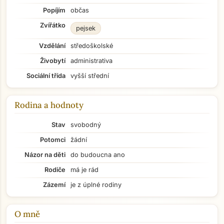
Popíjím
občas
Zvířátko
pejsek
Vzdělání
středoškolské
Živobytí
administrativa
Sociální třída
vyšší střední
Rodina a hodnoty
Stav
svobodný
Potomci
žádní
Názor na děti
do budoucna ano
Rodiče
má je rád
Zázemí
je z úplné rodiny
O mně
Přejít na hlavní obsah