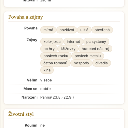
Tetování
žádné
Povaha a zájmy
Povaha
mírná
pozitivní
ulítlá
otevřená
Zájmy
kolo-jízda
internet
pc systémy
pc hry
křížovky
hudební nástroj
poslech rocku
poslech metalu
četba románů
hospody
divadla
kina
Věřím
v sebe
Mám se
dobře
Narození
Panna
(23.8.-22.9.)
Životní styl
Kouřím
ne