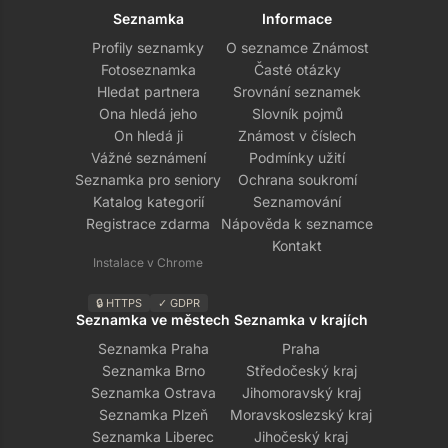
Seznamka
Informace
Profily seznamky
O seznamce Známost
Fotoseznamka
Časté otázky
Hledat partnera
Srovnání seznamek
Ona hledá jeho
Slovník pojmů
On hledá ji
Známost v číslech
Vážné seznámení
Podmínky užití
Seznamka pro seniory
Ochrana soukromí
Katalog kategorií
Seznamování
Registrace zdarma
Nápověda k seznamce
Kontakt
Instalace v Chrome
🔒 HTTPS
✓ GDPR
Seznamka ve městech
Seznamka v krajích
Seznamka Praha
Praha
Seznamka Brno
Středočeský kraj
Seznamka Ostrava
Jihomoravský kraj
Seznamka Plzeň
Moravskoslezský kraj
Seznamka Liberec
Jihočeský kraj