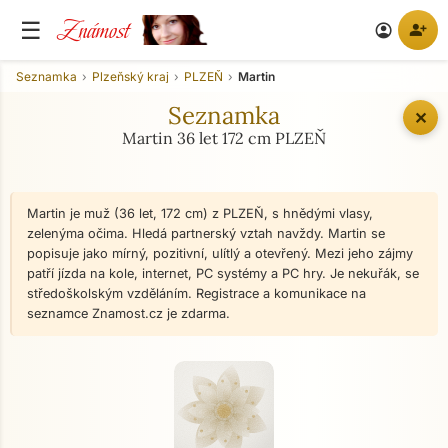
Známost
☰
person_add
account_circle
Seznamka
Plzeňský kraj
PLZEŇ
Martin
Seznamka
✕
Martin 36 let 172 cm PLZEŇ
Martin je muž (36 let, 172 cm) z PLZEŇ, s hnědými vlasy,
zelenýma očima. Hledá partnerský vztah navždy. Martin se
popisuje jako mírný, pozitivní, ulítlý a otevřený. Mezi jeho zájmy
patří jízda na kole, internet, PC systémy a PC hry. Je nekuřák, se
středoškolským vzděláním. Registrace a komunikace na
seznamce Znamost.cz je zdarma.