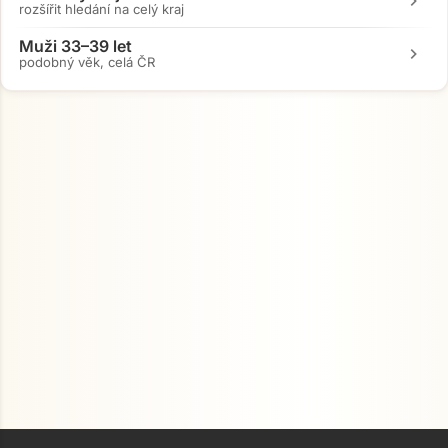
chevron_right
rozšířit hledání na celý kraj
Muži 33–39 let
chevron_right
podobný věk, celá ČR