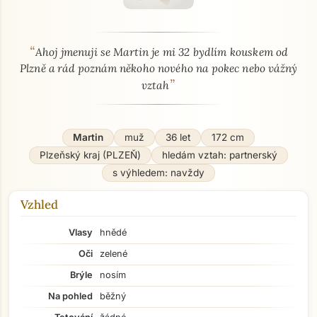
“
O mně - seznamka profil
Ahoj jmenuji se Martin je mi 32 bydlím kouskem od
Plzně a rád poznám někoho nového na pokec nebo vážný
”
vztah
Martin
muž
36 let
172 cm
Plzeňský kraj (PLZEŇ)
hledám vztah: partnerský
s výhledem: navždy
Vzhled
Vlasy
hnědé
Oči
zelené
Brýle
nosím
Na pohled
běžný