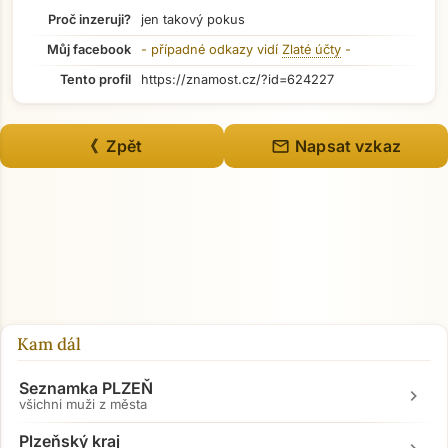
Proč inzeruji?
jen takový pokus
Můj facebook
- případné odkazy vidí
Zlaté účty
-
Tento profil
https://znamost.cz/?id=624227
mail
《 Zpět
Napsat vzkaz
Kam dál
Seznamka PLZEŇ
chevron_right
všichni muži z města
Plzeňský kraj